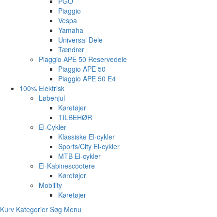
PGO
Piaggio
Vespa
Yamaha
Universal Dele
Tændrør
Piaggio APE 50 Reservedele
Piaggio APE 50
Piaggio APE 50 E4
100% Elektrisk
Løbehjul
Køretøjer
TILBEHØR
El-Cykler
Klassiske El-cykler
Sports/City El-cykler
MTB El-cykler
El-Kabinescootere
Køretøjer
Mobility
Køretøjer
Kurv
Kategorier
Søg
Menu