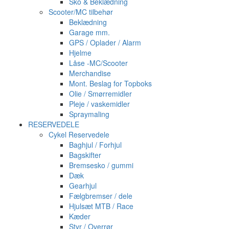
Sko & Beklædning
Scooter/MC tilbehør
Beklædning
Garage mm.
GPS / Oplader / Alarm
Hjelme
Låse -MC/Scooter
Merchandise
Mont. Beslag for Topboks
Olie / Smørremidler
Pleje / vaskemidler
Spraymaling
RESERVEDELE
Cykel Reservedele
Baghjul / Forhjul
Bagskifter
Bremsesko / gummi
Dæk
Gearhjul
Fælgbremser / dele
Hjulsæt MTB / Race
Kæder
Styr / Overrør