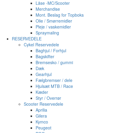
Låse -MC/Scooter
Merchandise
Mont. Beslag for Topboks
Olie / Smørremidler
Pleje / vaskemidler
Spraymaling
RESERVEDELE
Cykel Reservedele
Baghjul / Forhjul
Bagskifter
Bremsesko / gummi
Dæk
Gearhjul
Fælgbremser / dele
Hjulsæt MTB / Race
Kæder
Styr / Overrør
Scooter Reservedele
Aprilia
Gilera
Kymco
Peugeot