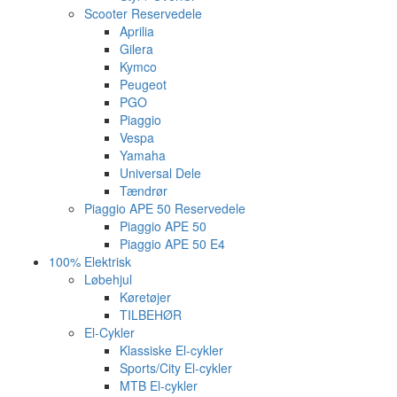
Scooter Reservedele
Aprilia
Gilera
Kymco
Peugeot
PGO
Piaggio
Vespa
Yamaha
Universal Dele
Tændrør
Piaggio APE 50 Reservedele
Piaggio APE 50
Piaggio APE 50 E4
100% Elektrisk
Løbehjul
Køretøjer
TILBEHØR
El-Cykler
Klassiske El-cykler
Sports/City El-cykler
MTB El-cykler