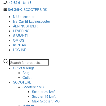
+45 62 61 61 18
SALG@KJSCOOTERS.DK
NIU el-scooter
Ive-Car El-kabinescooter
ÅBNINGSTIDER
LEVERING
GARANTI
OM OS
KONTAKT
LOG IND
Products
search
Outlet & brugt
Brugt
Outlet
SCOOTERE
Scootere / MC
Scooter 30 km/t
Scooter 45 km/t
Maxi Scooter / MC
Mobility