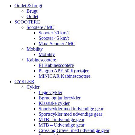
Outlet & brugt
Brugt
Outlet
SCOOTERE
Scootere / MC
Scooter 30 km/t
Scooter 45 km/t
Maxi Scooter / MC
Mobility
Mobility
Kabinescootere
El-Kabinescootere
Piaggio APE 50 Køretøjer
MINICAR Kabinescootere
CYKLER
Cykler
Lege Cykler
Børne og juniorcykler
Klassiske cykler
Sportscykler med indvendige gear
Sportscykler med udvendige gear
MTB – indvendige gear
MTB – Udvendige gear
Cross og Gravel med udvendige gear