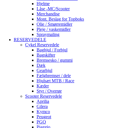
Hjelme
Låse -MC/Scooter
Merchandise
Mont. Beslag for Topboks
Olie / Smørremidler
Pleje / vaskemidler
Spraymaling
RESERVEDELE
Cykel Reservedele
Baghjul / Forhjul
Bagskifter
Bremsesko / gummi
Dæk
Gearhjul
Fælgbremser / dele
Hjulsæt MTB / Race
Kæder
Styr / Overrør
Scooter Reservedele
Aprilia
Gilera
Kymco
Peugeot
PGO
Piaggio