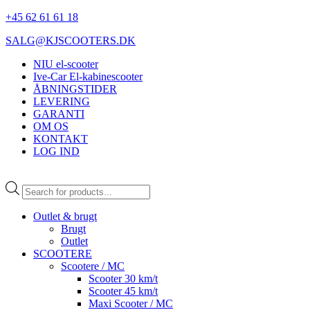
+45 62 61 61 18
SALG@KJSCOOTERS.DK
NIU el-scooter
Ive-Car El-kabinescooter
ÅBNINGSTIDER
LEVERING
GARANTI
OM OS
KONTAKT
LOG IND
Products
search
Outlet & brugt
Brugt
Outlet
SCOOTERE
Scootere / MC
Scooter 30 km/t
Scooter 45 km/t
Maxi Scooter / MC