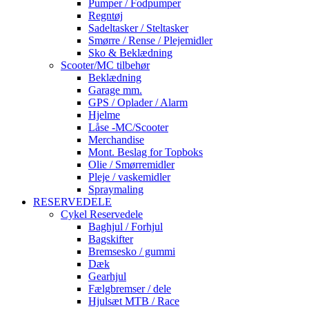
Pumper / Fodpumper
Regntøj
Sadeltasker / Steltasker
Smørre / Rense / Plejemidler
Sko & Beklædning
Scooter/MC tilbehør
Beklædning
Garage mm.
GPS / Oplader / Alarm
Hjelme
Låse -MC/Scooter
Merchandise
Mont. Beslag for Topboks
Olie / Smørremidler
Pleje / vaskemidler
Spraymaling
RESERVEDELE
Cykel Reservedele
Baghjul / Forhjul
Bagskifter
Bremsesko / gummi
Dæk
Gearhjul
Fælgbremser / dele
Hjulsæt MTB / Race