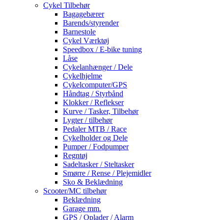
Cykel Tilbehør
Bagagebærer
Barends/styrender
Barnestole
Cykel Værktøj
Speedbox / E-bike tuning
Låse
Cykelanhænger / Dele
Cykelhjelme
Cykelcomputer/GPS
Håndtag / Styrbånd
Klokker / Reflekser
Kurve / Tasker, Tilbehør
Lygter / tilbehør
Pedaler MTB / Race
Cykelholder og Dele
Pumper / Fodpumper
Regntøj
Sadeltasker / Steltasker
Smørre / Rense / Plejemidler
Sko & Beklædning
Scooter/MC tilbehør
Beklædning
Garage mm.
GPS / Oplader / Alarm