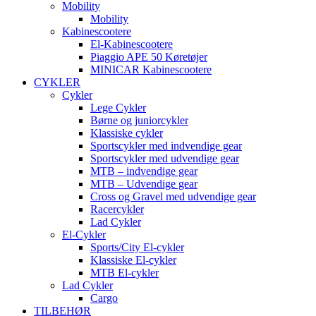
Mobility
Mobility
Kabinescootere
El-Kabinescootere
Piaggio APE 50 Køretøjer
MINICAR Kabinescootere
CYKLER
Cykler
Lege Cykler
Børne og juniorcykler
Klassiske cykler
Sportscykler med indvendige gear
Sportscykler med udvendige gear
MTB – indvendige gear
MTB – Udvendige gear
Cross og Gravel med udvendige gear
Racercykler
Lad Cykler
El-Cykler
Sports/City El-cykler
Klassiske El-cykler
MTB El-cykler
Lad Cykler
Cargo
TILBEHØR