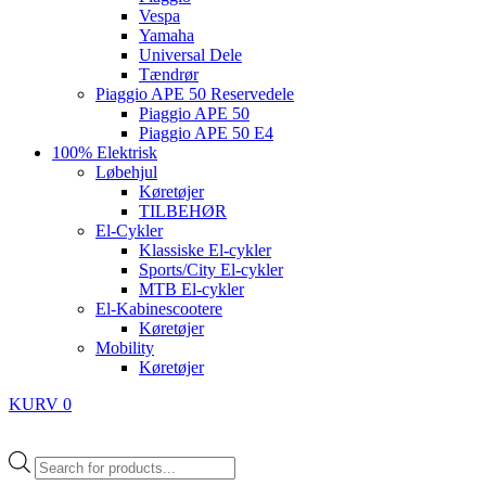
Vespa
Yamaha
Universal Dele
Tændrør
Piaggio APE 50 Reservedele
Piaggio APE 50
Piaggio APE 50 E4
100% Elektrisk
Løbehjul
Køretøjer
TILBEHØR
El-Cykler
Klassiske El-cykler
Sports/City El-cykler
MTB El-cykler
El-Kabinescootere
Køretøjer
Mobility
Køretøjer
KURV
0
Products
search