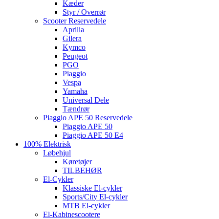
Kæder
Styr / Overrør
Scooter Reservedele
Aprilia
Gilera
Kymco
Peugeot
PGO
Piaggio
Vespa
Yamaha
Universal Dele
Tændrør
Piaggio APE 50 Reservedele
Piaggio APE 50
Piaggio APE 50 E4
100% Elektrisk
Løbehjul
Køretøjer
TILBEHØR
El-Cykler
Klassiske El-cykler
Sports/City El-cykler
MTB El-cykler
El-Kabinescootere