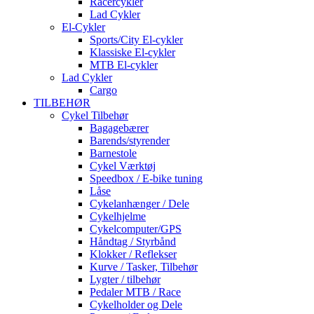
Racercykler
Lad Cykler
El-Cykler
Sports/City El-cykler
Klassiske El-cykler
MTB El-cykler
Lad Cykler
Cargo
TILBEHØR
Cykel Tilbehør
Bagagebærer
Barends/styrender
Barnestole
Cykel Værktøj
Speedbox / E-bike tuning
Låse
Cykelanhænger / Dele
Cykelhjelme
Cykelcomputer/GPS
Håndtag / Styrbånd
Klokker / Reflekser
Kurve / Tasker, Tilbehør
Lygter / tilbehør
Pedaler MTB / Race
Cykelholder og Dele