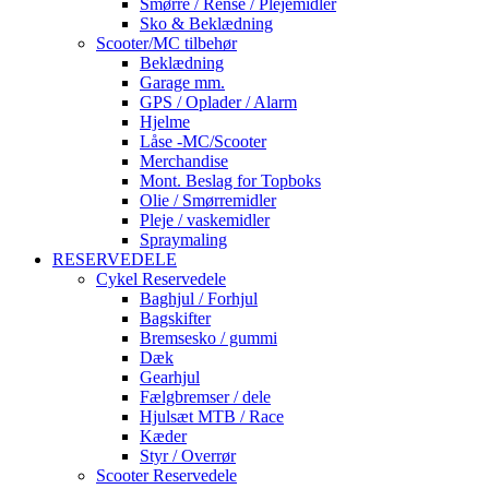
Smørre / Rense / Plejemidler
Sko & Beklædning
Scooter/MC tilbehør
Beklædning
Garage mm.
GPS / Oplader / Alarm
Hjelme
Låse -MC/Scooter
Merchandise
Mont. Beslag for Topboks
Olie / Smørremidler
Pleje / vaskemidler
Spraymaling
RESERVEDELE
Cykel Reservedele
Baghjul / Forhjul
Bagskifter
Bremsesko / gummi
Dæk
Gearhjul
Fælgbremser / dele
Hjulsæt MTB / Race
Kæder
Styr / Overrør
Scooter Reservedele