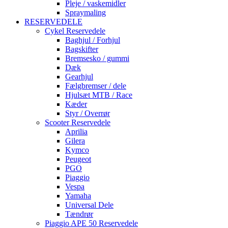
Pleje / vaskemidler
Spraymaling
RESERVEDELE
Cykel Reservedele
Baghjul / Forhjul
Bagskifter
Bremsesko / gummi
Dæk
Gearhjul
Fælgbremser / dele
Hjulsæt MTB / Race
Kæder
Styr / Overrør
Scooter Reservedele
Aprilia
Gilera
Kymco
Peugeot
PGO
Piaggio
Vespa
Yamaha
Universal Dele
Tændrør
Piaggio APE 50 Reservedele