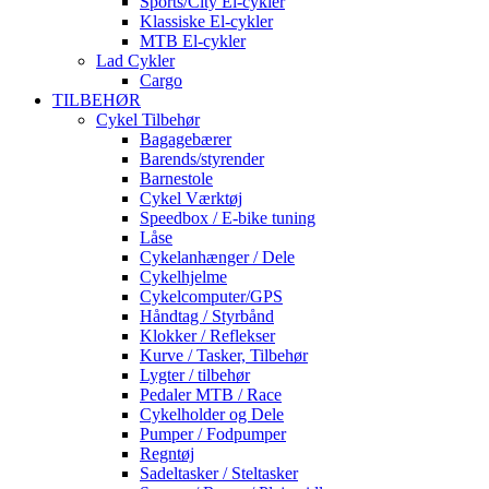
Sports/City El-cykler
Klassiske El-cykler
MTB El-cykler
Lad Cykler
Cargo
TILBEHØR
Cykel Tilbehør
Bagagebærer
Barends/styrender
Barnestole
Cykel Værktøj
Speedbox / E-bike tuning
Låse
Cykelanhænger / Dele
Cykelhjelme
Cykelcomputer/GPS
Håndtag / Styrbånd
Klokker / Reflekser
Kurve / Tasker, Tilbehør
Lygter / tilbehør
Pedaler MTB / Race
Cykelholder og Dele
Pumper / Fodpumper
Regntøj
Sadeltasker / Steltasker