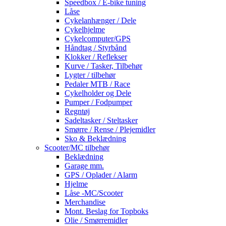
Speedbox / E-bike tuning
Låse
Cykelanhænger / Dele
Cykelhjelme
Cykelcomputer/GPS
Håndtag / Styrbånd
Klokker / Reflekser
Kurve / Tasker, Tilbehør
Lygter / tilbehør
Pedaler MTB / Race
Cykelholder og Dele
Pumper / Fodpumper
Regntøj
Sadeltasker / Steltasker
Smørre / Rense / Plejemidler
Sko & Beklædning
Scooter/MC tilbehør
Beklædning
Garage mm.
GPS / Oplader / Alarm
Hjelme
Låse -MC/Scooter
Merchandise
Mont. Beslag for Topboks
Olie / Smørremidler