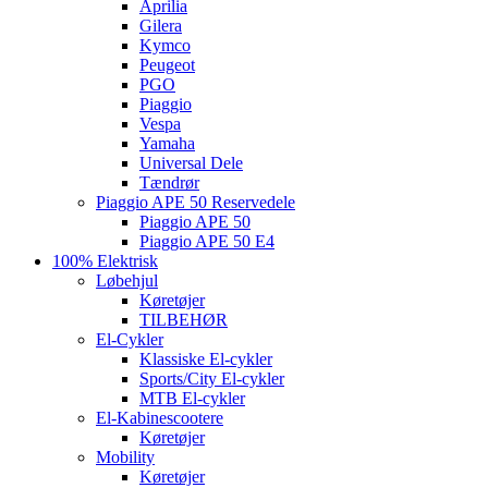
Aprilia
Gilera
Kymco
Peugeot
PGO
Piaggio
Vespa
Yamaha
Universal Dele
Tændrør
Piaggio APE 50 Reservedele
Piaggio APE 50
Piaggio APE 50 E4
100% Elektrisk
Løbehjul
Køretøjer
TILBEHØR
El-Cykler
Klassiske El-cykler
Sports/City El-cykler
MTB El-cykler
El-Kabinescootere
Køretøjer
Mobility
Køretøjer