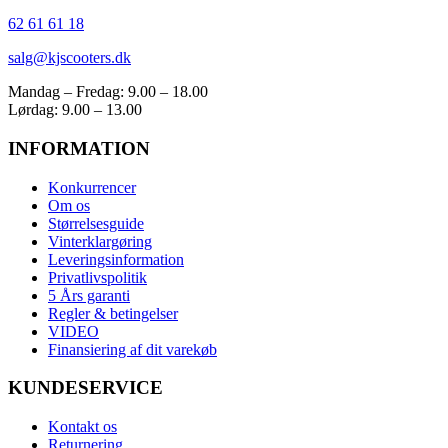
62 61 61 18
salg@kjscooters.dk
Mandag – Fredag: 9.00 – 18.00
Lørdag: 9.00 – 13.00
INFORMATION
Konkurrencer
Om os
Størrelsesguide
Vinterklargøring
Leveringsinformation
Privatlivspolitik
5 Års garanti
Regler & betingelser
VIDEO
Finansiering af dit varekøb
KUNDESERVICE
Kontakt os
Returnering