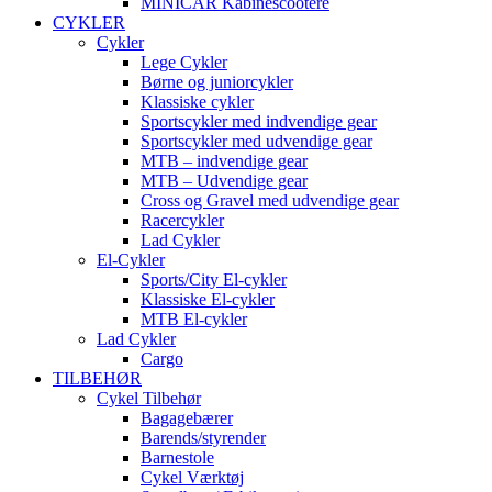
MINICAR Kabinescootere
CYKLER
Cykler
Lege Cykler
Børne og juniorcykler
Klassiske cykler
Sportscykler med indvendige gear
Sportscykler med udvendige gear
MTB – indvendige gear
MTB – Udvendige gear
Cross og Gravel med udvendige gear
Racercykler
Lad Cykler
El-Cykler
Sports/City El-cykler
Klassiske El-cykler
MTB El-cykler
Lad Cykler
Cargo
TILBEHØR
Cykel Tilbehør
Bagagebærer
Barends/styrender
Barnestole
Cykel Værktøj