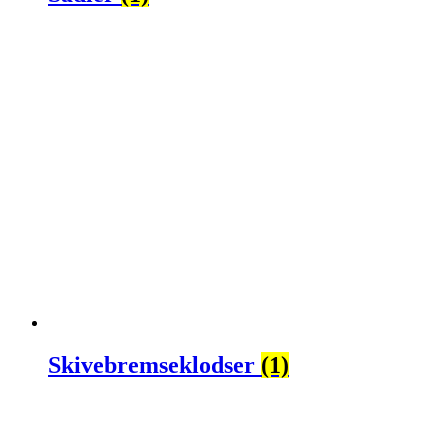
Skivebremseklodser
(1)