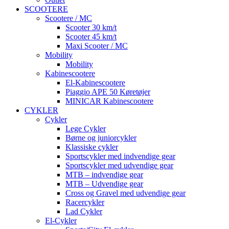
SCOOTERE
Scootere / MC
Scooter 30 km/t
Scooter 45 km/t
Maxi Scooter / MC
Mobility
Mobility
Kabinescootere
El-Kabinescootere
Piaggio APE 50 Køretøjer
MINICAR Kabinescootere
CYKLER
Cykler
Lege Cykler
Børne og juniorcykler
Klassiske cykler
Sportscykler med indvendige gear
Sportscykler med udvendige gear
MTB – indvendige gear
MTB – Udvendige gear
Cross og Gravel med udvendige gear
Racercykler
Lad Cykler
El-Cykler