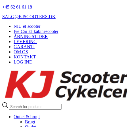
+45 62 61 61 18
SALG@KJSCOOTERS.DK
NIU el-scooter
Ive-Car El-kabinescooter
ÅBNINGSTIDER
LEVERING
GARANTI
OM OS
KONTAKT
LOG IND
Products
search
Outlet & brugt
Brugt
Outlet