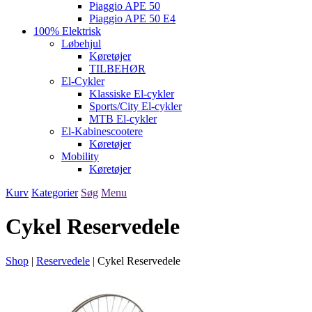
Piaggio APE 50
Piaggio APE 50 E4
100% Elektrisk
Løbehjul
Køretøjer
TILBEHØR
El-Cykler
Klassiske El-cykler
Sports/City El-cykler
MTB El-cykler
El-Kabinescootere
Køretøjer
Mobility
Køretøjer
Kurv
Kategorier
Søg
Menu
Cykel Reservedele
Shop
|
Reservedele
|
Cykel Reservedele