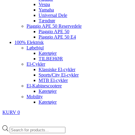
Vespa
Yamaha
Universal Dele
Tændrør
Piaggio APE 50 Reservedele
Piaggio APE 50
Piaggio APE 50 E4
100% Elektrisk
Løbehjul
Køretøjer
TILBEHØR
El-Cykler
Klassiske El-cykler
Sports/City El-cykler
MTB El-cykler
El-Kabinescootere
Køretøjer
Mobility
Køretøjer
KURV
0
Products
search