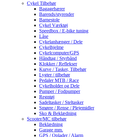
Cykel Tilbehør
Bagagebærer
Barends/styrender
Barnestole
Cykel Værktøj
Speedbox / E-bike tuning
Låse
Cykelanhænger / Dele
Cykelhjelme
Cykelcomputer/GPS
Håndtag / Styrbånd
Klokker / Reflekser
Kurve / Tasker, Tilbehør
Lygter / tilbehør
Pedaler MTB / Race
Cykelholder og Dele
Pumper / Fodpumper
Regntøj
Sadeltasker / Steltasker
Smørre / Rense / Plejemidler
Sko & Beklædning
Scooter/MC tilbehør
Beklædning
Garage mm.
GPS / Oplader / Alarm