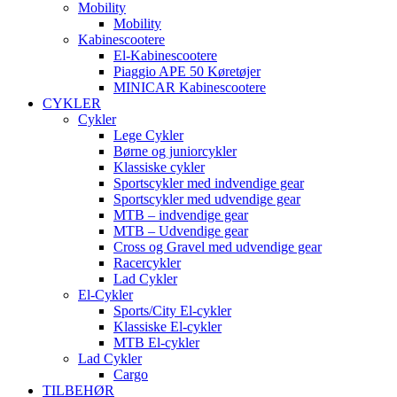
Mobility
Mobility
Kabinescootere
El-Kabinescootere
Piaggio APE 50 Køretøjer
MINICAR Kabinescootere
CYKLER
Cykler
Lege Cykler
Børne og juniorcykler
Klassiske cykler
Sportscykler med indvendige gear
Sportscykler med udvendige gear
MTB – indvendige gear
MTB – Udvendige gear
Cross og Gravel med udvendige gear
Racercykler
Lad Cykler
El-Cykler
Sports/City El-cykler
Klassiske El-cykler
MTB El-cykler
Lad Cykler
Cargo
TILBEHØR