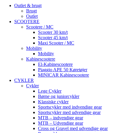
Outlet & brugt
Brugt
Outlet
SCOOTERE
Scootere / MC
Scooter 30 km/t
Scooter 45 km/t
Maxi Scooter / MC
Mobility
Mobility
Kabinescootere
El-Kabinescootere
Piaggio APE 50 Køretøjer
MINICAR Kabinescootere
CYKLER
Cykler
Lege Cykler
Børne og juniorcykler
Klassiske cykler
Sportscykler med indvendige gear
Sportscykler med udvendige gear
MTB – indvendige gear
MTB – Udvendige gear
Cross og Gravel med udvendige gear