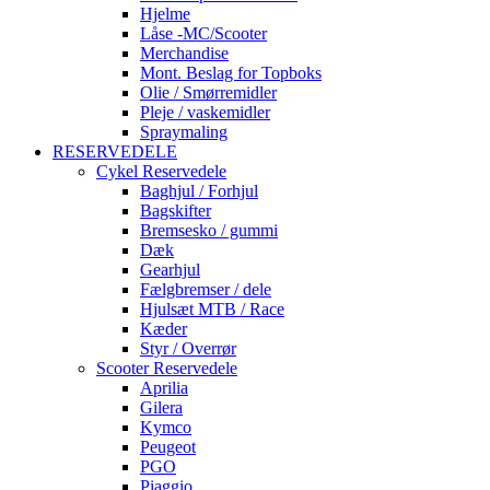
Hjelme
Låse -MC/Scooter
Merchandise
Mont. Beslag for Topboks
Olie / Smørremidler
Pleje / vaskemidler
Spraymaling
RESERVEDELE
Cykel Reservedele
Baghjul / Forhjul
Bagskifter
Bremsesko / gummi
Dæk
Gearhjul
Fælgbremser / dele
Hjulsæt MTB / Race
Kæder
Styr / Overrør
Scooter Reservedele
Aprilia
Gilera
Kymco
Peugeot
PGO
Piaggio