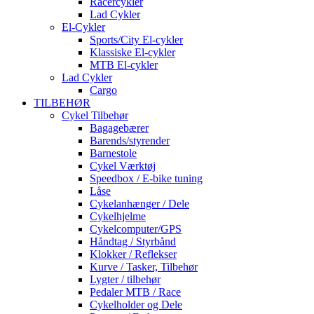
Racercykler
Lad Cykler
El-Cykler
Sports/City El-cykler
Klassiske El-cykler
MTB El-cykler
Lad Cykler
Cargo
TILBEHØR
Cykel Tilbehør
Bagagebærer
Barends/styrender
Barnestole
Cykel Værktøj
Speedbox / E-bike tuning
Låse
Cykelanhænger / Dele
Cykelhjelme
Cykelcomputer/GPS
Håndtag / Styrbånd
Klokker / Reflekser
Kurve / Tasker, Tilbehør
Lygter / tilbehør
Pedaler MTB / Race
Cykelholder og Dele