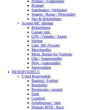
Pumper / Fodpumper
Regntøj
Sadeltasker / Steltasker
Smørre / Rense / Plejemidler
Sko & Beklædning
Scooter/MC tilbehør
Beklædning
Garage mm.
GPS / Oplader / Alarm
Hjelme
Låse -MC/Scooter
Merchandise
Mont. Beslag for Topboks
Olie / Smørremidler
Pleje / vaskemidler
Spraymaling
RESERVEDELE
Cykel Reservedele
Baghjul / Forhjul
Bagskifter
Bremsesko / gummi
Dæk
Gearhjul
Fælgbremser / dele
Hjulsæt MTB / Race