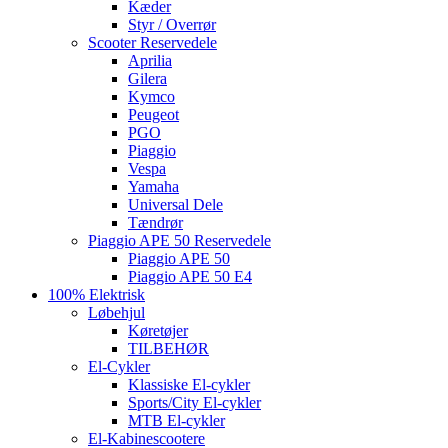
Kæder
Styr / Overrør
Scooter Reservedele
Aprilia
Gilera
Kymco
Peugeot
PGO
Piaggio
Vespa
Yamaha
Universal Dele
Tændrør
Piaggio APE 50 Reservedele
Piaggio APE 50
Piaggio APE 50 E4
100% Elektrisk
Løbehjul
Køretøjer
TILBEHØR
El-Cykler
Klassiske El-cykler
Sports/City El-cykler
MTB El-cykler
El-Kabinescootere