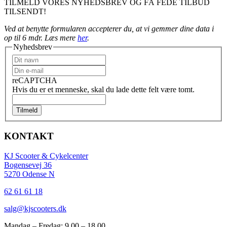
TILMELD VORES NYHEDSBREV OG FÅ FEDE TILBUD
TILSENDT!
Ved at benytte formularen accepterer du, at vi gemmer dine data i
op til 6 mdr. Læs mere
her
.
Nyhedsbrev
reCAPTCHA
Hvis du er et menneske, skal du lade dette felt være tomt.
Tilmeld
KONTAKT
KJ Scooter & Cykelcenter
Bogensevej 36
5270 Odense N
62 61 61 18
salg@kjscooters.dk
Mandag – Fredag: 9.00 – 18.00