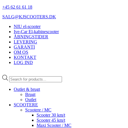
+45 62 61 61 18
SALG@KJSCOOTERS.DK
NIU el-scooter
Ive-Car El-kabinescooter
ÅBNINGSTIDER
LEVERING
GARANTI
OM OS
KONTAKT
LOG IND
Products
search
Outlet & brugt
Brugt
Outlet
SCOOTERE
Scootere / MC
Scooter 30 km/t
Scooter 45 km/t
Maxi Scooter / MC