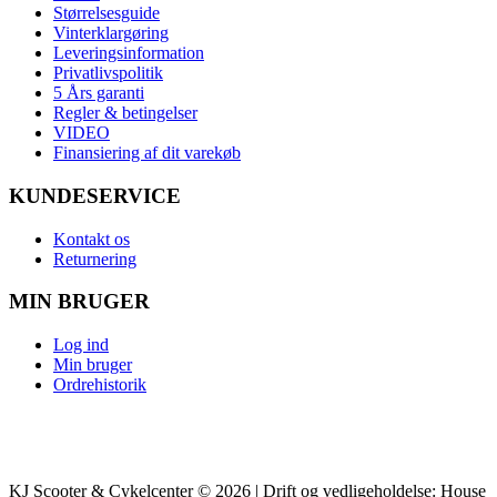
Størrelsesguide
Vinterklargøring
Leveringsinformation
Privatlivspolitik
5 Års garanti
Regler & betingelser
VIDEO
Finansiering af dit varekøb
KUNDESERVICE
Kontakt os
Returnering
MIN BRUGER
Log ind
Min bruger
Ordrehistorik
KJ Scooter & Cykelcenter © 2026 | Drift og vedligeholdelse: House