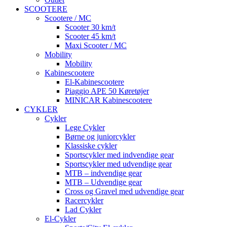
SCOOTERE
Scootere / MC
Scooter 30 km/t
Scooter 45 km/t
Maxi Scooter / MC
Mobility
Mobility
Kabinescootere
El-Kabinescootere
Piaggio APE 50 Køretøjer
MINICAR Kabinescootere
CYKLER
Cykler
Lege Cykler
Børne og juniorcykler
Klassiske cykler
Sportscykler med indvendige gear
Sportscykler med udvendige gear
MTB – indvendige gear
MTB – Udvendige gear
Cross og Gravel med udvendige gear
Racercykler
Lad Cykler
El-Cykler