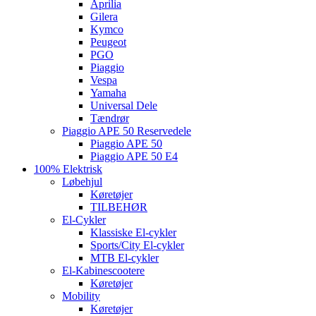
Aprilia
Gilera
Kymco
Peugeot
PGO
Piaggio
Vespa
Yamaha
Universal Dele
Tændrør
Piaggio APE 50 Reservedele
Piaggio APE 50
Piaggio APE 50 E4
100% Elektrisk
Løbehjul
Køretøjer
TILBEHØR
El-Cykler
Klassiske El-cykler
Sports/City El-cykler
MTB El-cykler
El-Kabinescootere
Køretøjer
Mobility
Køretøjer