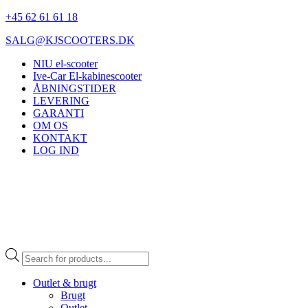
+45 62 61 61 18
SALG@KJSCOOTERS.DK
NIU el-scooter
Ive-Car El-kabinescooter
ÅBNINGSTIDER
LEVERING
GARANTI
OM OS
KONTAKT
LOG IND
Products
search
Outlet & brugt
Brugt
Outlet