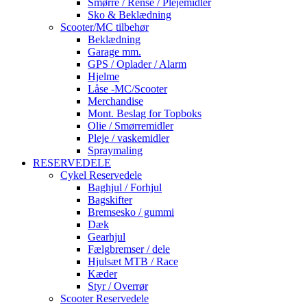
Smørre / Rense / Plejemidler
Sko & Beklædning
Scooter/MC tilbehør
Beklædning
Garage mm.
GPS / Oplader / Alarm
Hjelme
Låse -MC/Scooter
Merchandise
Mont. Beslag for Topboks
Olie / Smørremidler
Pleje / vaskemidler
Spraymaling
RESERVEDELE
Cykel Reservedele
Baghjul / Forhjul
Bagskifter
Bremsesko / gummi
Dæk
Gearhjul
Fælgbremser / dele
Hjulsæt MTB / Race
Kæder
Styr / Overrør
Scooter Reservedele