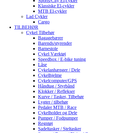
Sports/City El-cykler
Klassiske El-cykler
MTB El-cykler
Lad Cykler
Cargo
TILBEHØR
Cykel Tilbehør
Bagagebærer
Barends/styrender
Barnestole
Cykel Værktøj
Speedbox / E-bike tuning
Låse
Cykelanhænger / Dele
Cykelhjelme
Cykelcomputer/GPS
Håndtag / Styrbånd
Klokker / Reflekser
Kurve / Tasker, Tilbehør
Lygter / tilbehør
Pedaler MTB / Race
Cykelholder og Dele
Pumper / Fodpumper
Regntøj
Sadeltasker / Steltasker