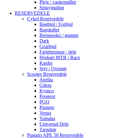
Pleje / vaskemidler
Spraymaling
RESERVEDELE
Cykel Reservedele
Baghjul / Forhjul
Bagskifter
Bremsesko / gummi
Dæk
Gearhjul
Fælgbremser / dele
Hjulsæt MTB / Race
Kæder
Styr / Overrør
Scooter Reservedele
Aprilia
Gilera
Kymco
Peugeot
PGO
Piaggio
Vespa
Yamaha
Universal Dele
Tændrør
Piaggio APE 50 Reservedele