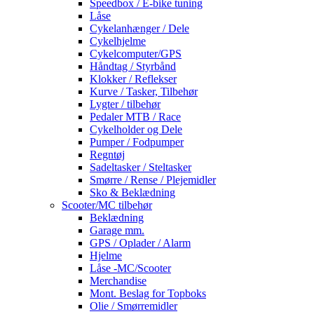
Speedbox / E-bike tuning
Låse
Cykelanhænger / Dele
Cykelhjelme
Cykelcomputer/GPS
Håndtag / Styrbånd
Klokker / Reflekser
Kurve / Tasker, Tilbehør
Lygter / tilbehør
Pedaler MTB / Race
Cykelholder og Dele
Pumper / Fodpumper
Regntøj
Sadeltasker / Steltasker
Smørre / Rense / Plejemidler
Sko & Beklædning
Scooter/MC tilbehør
Beklædning
Garage mm.
GPS / Oplader / Alarm
Hjelme
Låse -MC/Scooter
Merchandise
Mont. Beslag for Topboks
Olie / Smørremidler