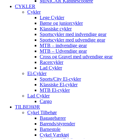
MINICAR Kabinescootere
CYKLER
Cykler
Lege Cykler
Børne og juniorcykler
Klassiske cykler
Sportscykler med indvendige gear
Sportscykler med udvendige gear
MTB – indvendige gear
MTB – Udvendige gear
Cross og Gravel med udvendige gear
Racercykler
Lad Cykler
El-Cykler
Sports/City El-cykler
Klassiske El-cykler
MTB El-cykler
Lad Cykler
Cargo
TILBEHØR
Cykel Tilbehør
Bagagebærer
Barends/styrender
Barnestole
Cykel Værktøj