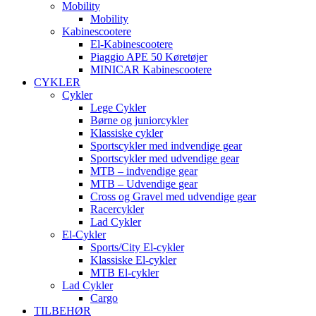
Mobility
Mobility
Kabinescootere
El-Kabinescootere
Piaggio APE 50 Køretøjer
MINICAR Kabinescootere
CYKLER
Cykler
Lege Cykler
Børne og juniorcykler
Klassiske cykler
Sportscykler med indvendige gear
Sportscykler med udvendige gear
MTB – indvendige gear
MTB – Udvendige gear
Cross og Gravel med udvendige gear
Racercykler
Lad Cykler
El-Cykler
Sports/City El-cykler
Klassiske El-cykler
MTB El-cykler
Lad Cykler
Cargo
TILBEHØR