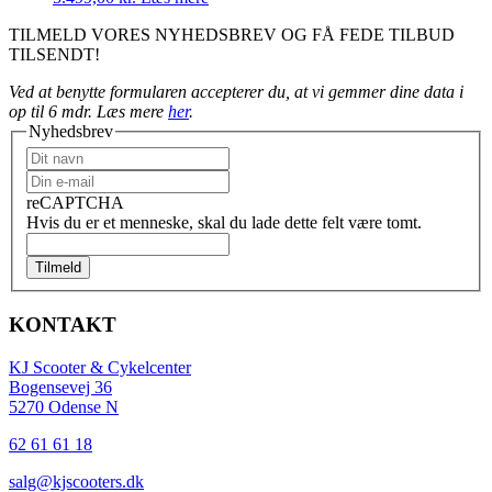
TILMELD VORES NYHEDSBREV OG FÅ FEDE TILBUD
TILSENDT!
Ved at benytte formularen accepterer du, at vi gemmer dine data i
op til 6 mdr. Læs mere
her
.
Nyhedsbrev
reCAPTCHA
Hvis du er et menneske, skal du lade dette felt være tomt.
Tilmeld
KONTAKT
KJ Scooter & Cykelcenter
Bogensevej 36
5270 Odense N
62 61 61 18
salg@kjscooters.dk