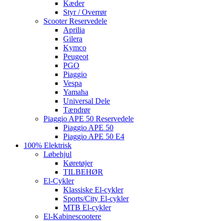
Kæder
Styr / Overrør
Scooter Reservedele
Aprilia
Gilera
Kymco
Peugeot
PGO
Piaggio
Vespa
Yamaha
Universal Dele
Tændrør
Piaggio APE 50 Reservedele
Piaggio APE 50
Piaggio APE 50 E4
100% Elektrisk
Løbehjul
Køretøjer
TILBEHØR
El-Cykler
Klassiske El-cykler
Sports/City El-cykler
MTB El-cykler
El-Kabinescootere