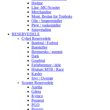
Hjelme
Låse -MC/Scooter
Merchandise
Mont. Beslag for Topboks
Olie / Smørremidler
Pleje / vaskemidler
Spraymaling
RESERVEDELE
Cykel Reservedele
Baghjul / Forhjul
Bagskifter
Bremsesko / gummi
Dæk
Gearhjul
Fælgbremser / dele
Hjulsæt MTB / Race
Kæder
Styr / Overrør
Scooter Reservedele
Aprilia
Gilera
Kymco
Peugeot
PGO
Piaggio