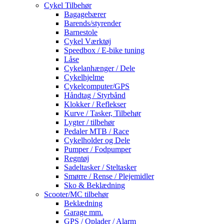
Cykel Tilbehør
Bagagebærer
Barends/styrender
Barnestole
Cykel Værktøj
Speedbox / E-bike tuning
Låse
Cykelanhænger / Dele
Cykelhjelme
Cykelcomputer/GPS
Håndtag / Styrbånd
Klokker / Reflekser
Kurve / Tasker, Tilbehør
Lygter / tilbehør
Pedaler MTB / Race
Cykelholder og Dele
Pumper / Fodpumper
Regntøj
Sadeltasker / Steltasker
Smørre / Rense / Plejemidler
Sko & Beklædning
Scooter/MC tilbehør
Beklædning
Garage mm.
GPS / Oplader / Alarm