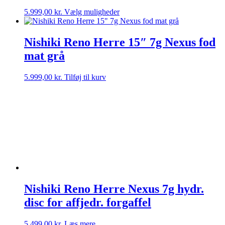
Dette
5.999,00
kr.
Vælg muligheder
vare
har
flere
Nishiki Reno Herre 15″ 7g Nexus fod
varianter.
mat grå
Mulighederne
kan
vælges
5.999,00
kr.
Tilføj til kurv
på
varesiden
Nishiki Reno Herre Nexus 7g hydr.
disc for affjedr. forgaffel
5.499,00
kr.
Læs mere