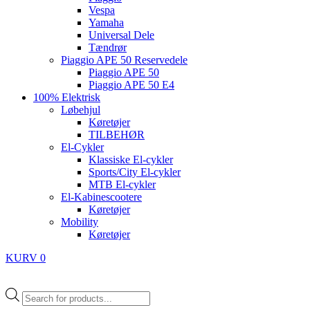
Vespa
Yamaha
Universal Dele
Tændrør
Piaggio APE 50 Reservedele
Piaggio APE 50
Piaggio APE 50 E4
100% Elektrisk
Løbehjul
Køretøjer
TILBEHØR
El-Cykler
Klassiske El-cykler
Sports/City El-cykler
MTB El-cykler
El-Kabinescootere
Køretøjer
Mobility
Køretøjer
KURV
0
Products
search