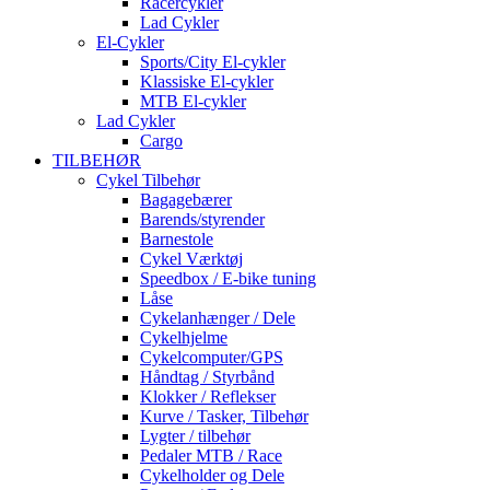
Racercykler
Lad Cykler
El-Cykler
Sports/City El-cykler
Klassiske El-cykler
MTB El-cykler
Lad Cykler
Cargo
TILBEHØR
Cykel Tilbehør
Bagagebærer
Barends/styrender
Barnestole
Cykel Værktøj
Speedbox / E-bike tuning
Låse
Cykelanhænger / Dele
Cykelhjelme
Cykelcomputer/GPS
Håndtag / Styrbånd
Klokker / Reflekser
Kurve / Tasker, Tilbehør
Lygter / tilbehør
Pedaler MTB / Race
Cykelholder og Dele