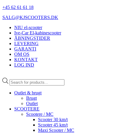
+45 62 61 61 18
SALG@KJSCOOTERS.DK
NIU el-scooter
Ive-Car El-kabinescooter
ÅBNINGSTIDER
LEVERING
GARANTI
OM OS
KONTAKT
LOG IND
Products
search
Outlet & brugt
Brugt
Outlet
SCOOTERE
Scootere / MC
Scooter 30 km/t
Scooter 45 km/t
Maxi Scooter / MC