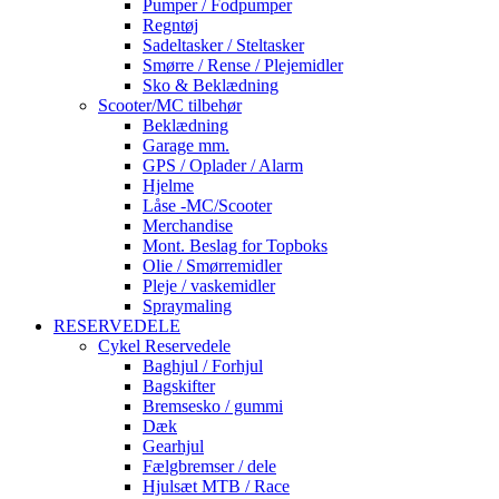
Pumper / Fodpumper
Regntøj
Sadeltasker / Steltasker
Smørre / Rense / Plejemidler
Sko & Beklædning
Scooter/MC tilbehør
Beklædning
Garage mm.
GPS / Oplader / Alarm
Hjelme
Låse -MC/Scooter
Merchandise
Mont. Beslag for Topboks
Olie / Smørremidler
Pleje / vaskemidler
Spraymaling
RESERVEDELE
Cykel Reservedele
Baghjul / Forhjul
Bagskifter
Bremsesko / gummi
Dæk
Gearhjul
Fælgbremser / dele
Hjulsæt MTB / Race