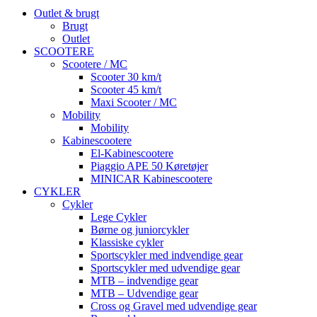
Outlet & brugt
Brugt
Outlet
SCOOTERE
Scootere / MC
Scooter 30 km/t
Scooter 45 km/t
Maxi Scooter / MC
Mobility
Mobility
Kabinescootere
El-Kabinescootere
Piaggio APE 50 Køretøjer
MINICAR Kabinescootere
CYKLER
Cykler
Lege Cykler
Børne og juniorcykler
Klassiske cykler
Sportscykler med indvendige gear
Sportscykler med udvendige gear
MTB – indvendige gear
MTB – Udvendige gear
Cross og Gravel med udvendige gear