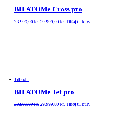
BH ATOMe Cross pro
Den
Den
33.999,00
kr.
29.999,00
kr.
Tilføj til kurv
oprindelige
aktuelle
pris
pris
var:
er:
33.999,00 kr..
29.999,00 kr..
Tilbud!
BH ATOMe Jet pro
Den
Den
33.999,00
kr.
29.999,00
kr.
Tilføj til kurv
oprindelige
aktuelle
pris
pris
var:
er:
33.999,00 kr..
29.999,00 kr..