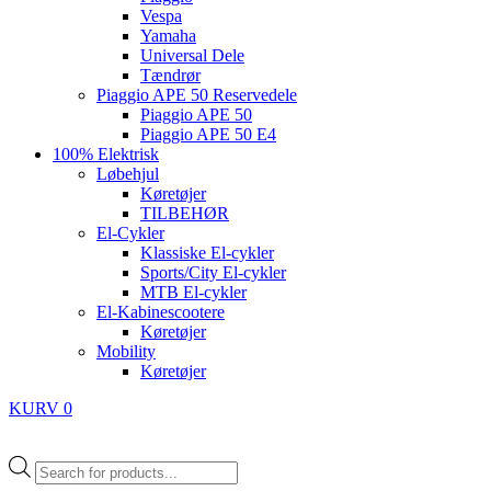
Vespa
Yamaha
Universal Dele
Tændrør
Piaggio APE 50 Reservedele
Piaggio APE 50
Piaggio APE 50 E4
100% Elektrisk
Løbehjul
Køretøjer
TILBEHØR
El-Cykler
Klassiske El-cykler
Sports/City El-cykler
MTB El-cykler
El-Kabinescootere
Køretøjer
Mobility
Køretøjer
KURV
0
Products
search