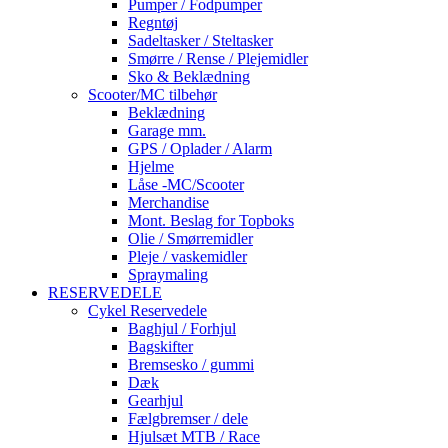
Pumper / Fodpumper
Regntøj
Sadeltasker / Steltasker
Smørre / Rense / Plejemidler
Sko & Beklædning
Scooter/MC tilbehør
Beklædning
Garage mm.
GPS / Oplader / Alarm
Hjelme
Låse -MC/Scooter
Merchandise
Mont. Beslag for Topboks
Olie / Smørremidler
Pleje / vaskemidler
Spraymaling
RESERVEDELE
Cykel Reservedele
Baghjul / Forhjul
Bagskifter
Bremsesko / gummi
Dæk
Gearhjul
Fælgbremser / dele
Hjulsæt MTB / Race