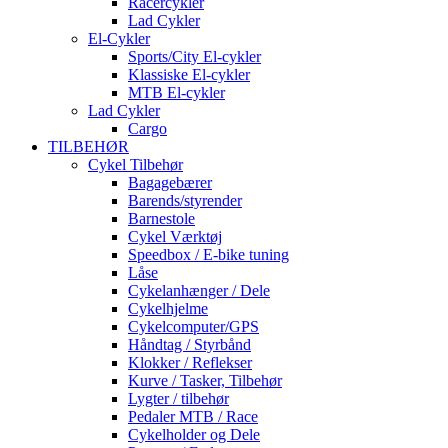
Racercykler
Lad Cykler
El-Cykler
Sports/City El-cykler
Klassiske El-cykler
MTB El-cykler
Lad Cykler
Cargo
TILBEHØR
Cykel Tilbehør
Bagagebærer
Barends/styrender
Barnestole
Cykel Værktøj
Speedbox / E-bike tuning
Låse
Cykelanhænger / Dele
Cykelhjelme
Cykelcomputer/GPS
Håndtag / Styrbånd
Klokker / Reflekser
Kurve / Tasker, Tilbehør
Lygter / tilbehør
Pedaler MTB / Race
Cykelholder og Dele