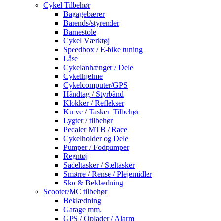
Cykel Tilbehør
Bagagebærer
Barends/styrender
Barnestole
Cykel Værktøj
Speedbox / E-bike tuning
Låse
Cykelanhænger / Dele
Cykelhjelme
Cykelcomputer/GPS
Håndtag / Styrbånd
Klokker / Reflekser
Kurve / Tasker, Tilbehør
Lygter / tilbehør
Pedaler MTB / Race
Cykelholder og Dele
Pumper / Fodpumper
Regntøj
Sadeltasker / Steltasker
Smørre / Rense / Plejemidler
Sko & Beklædning
Scooter/MC tilbehør
Beklædning
Garage mm.
GPS / Oplader / Alarm