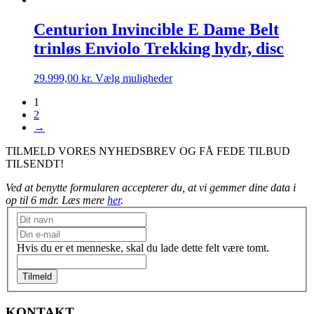
Centurion Invincible E Dame Belt
trinløs Enviolo Trekking hydr, disc
Dette
29.999,00
kr.
Vælg muligheder
vare
1
har
2
flere
→
varianter.
Mulighederne
TILMELD VORES NYHEDSBREV OG FÅ FEDE TILBUD
kan
TILSENDT!
vælges
på
Ved at benytte formularen accepterer du, at vi gemmer dine data i
varesiden
op til 6 mdr. Læs mere
her
.
Nyhedsbrev
Hvis du er et menneske, skal du lade dette felt være tomt.
Tilmeld
KONTAKT