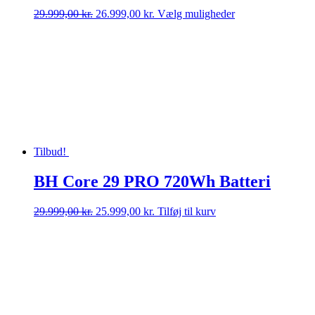
Den
Den
Dette
29.999,00
kr.
26.999,00
kr.
Vælg muligheder
oprindelige
aktuelle
vare
pris
pris
har
var:
er:
flere
29.999,00 kr..
26.999,00 kr..
varianter.
Mulighederne
kan
vælges
på
varesiden
Tilbud!
BH Core 29 PRO 720Wh Batteri
Den
Den
29.999,00
kr.
25.999,00
kr.
Tilføj til kurv
oprindelige
aktuelle
pris
pris
var:
er:
29.999,00 kr..
25.999,00 kr..