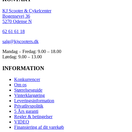
KJ Scooter & Cykelcenter
Bogensevej 36
5270 Odense N
62 61 61 18
salg@kjscooters.dk
Mandag – Fredag: 9.00 – 18.00
Lørdag: 9.00 – 13.00
INFORMATION
Konkurrencer
Om os
Størrelsesguide
Vinterklargøring
Leveringsinformation
Privatlivspolitik
5 Års garanti
Regler & betingelser
VIDEO
Finansiering af dit varekøb