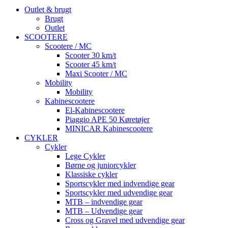
Outlet & brugt
Brugt
Outlet
SCOOTERE
Scootere / MC
Scooter 30 km/t
Scooter 45 km/t
Maxi Scooter / MC
Mobility
Mobility
Kabinescootere
El-Kabinescootere
Piaggio APE 50 Køretøjer
MINICAR Kabinescootere
CYKLER
Cykler
Lege Cykler
Børne og juniorcykler
Klassiske cykler
Sportscykler med indvendige gear
Sportscykler med udvendige gear
MTB – indvendige gear
MTB – Udvendige gear
Cross og Gravel med udvendige gear