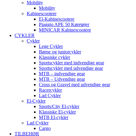
Mobility
Mobility
Kabinescootere
El-Kabinescootere
Piaggio APE 50 Køretøjer
MINICAR Kabinescootere
CYKLER
Cykler
Lege Cykler
Børne og juniorcykler
Klassiske cykler
Sportscykler med indvendige gear
Sportscykler med udvendige gear
MTB – indvendige gear
MTB – Udvendige gear
Cross og Gravel med udvendige gear
Racercykler
Lad Cykler
El-Cykler
Sports/City El-cykler
Klassiske El-cykler
MTB El-cykler
Lad Cykler
Cargo
TILBEHØR