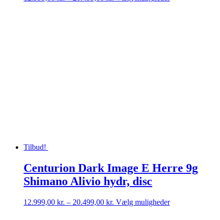
12.999,00 kr.
vare
til
har
20.499,00 kr.
flere
varianter.
Mulighederne
kan
vælges
på
varesiden
Tilbud!
Centurion Dark Image E Herre 9g
Shimano Alivio hydr, disc
Prisinterval:
Dette
12.999,00
kr.
–
20.499,00
kr.
Vælg muligheder
12.999,00 kr.
vare
til
har