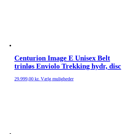
20.499,00 kr.
flere
varianter.
Mulighederne
kan
vælges
på
varesiden
Centurion Image E Unisex Belt
trinløs Enviolo Trekking hydr, disc
Dette
29.999,00
kr.
Vælg muligheder
vare
har
flere
varianter.
Mulighederne
kan
vælges
på
varesiden