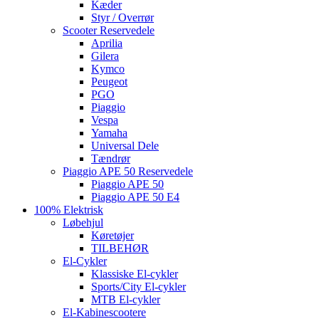
Kæder
Styr / Overrør
Scooter Reservedele
Aprilia
Gilera
Kymco
Peugeot
PGO
Piaggio
Vespa
Yamaha
Universal Dele
Tændrør
Piaggio APE 50 Reservedele
Piaggio APE 50
Piaggio APE 50 E4
100% Elektrisk
Løbehjul
Køretøjer
TILBEHØR
El-Cykler
Klassiske El-cykler
Sports/City El-cykler
MTB El-cykler
El-Kabinescootere