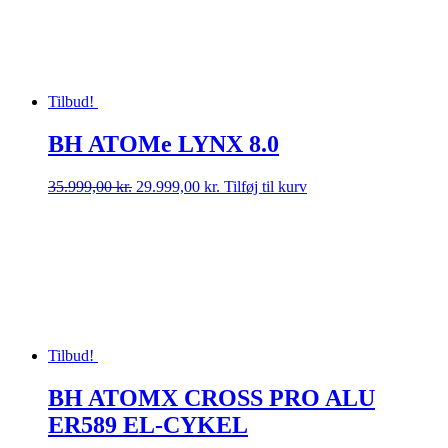
Tilbud!
BH ATOMe LYNX 8.0
Den
Den
35.999,00
kr.
29.999,00
kr.
Tilføj til kurv
oprindelige
aktuelle
pris
pris
var:
er:
35.999,00 kr..
29.999,00 kr..
Tilbud!
BH ATOMX CROSS PRO ALU
ER589 EL-CYKEL