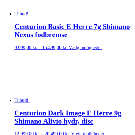
Tilbud!
Centurion Basic E Herre 7g Shimano
Nexus fodbremse
Prisinterval:
Dette
9.999,00
kr.
–
15.499,00
kr.
Vælg muligheder
9.999,00 kr.
vare
til
har
15.499,00 kr.
flere
varianter.
Mulighederne
kan
vælges
på
varesiden
Tilbud!
Centurion Dark Image E Herre 9g
Shimano Alivio hydr, disc
Prisinterval:
Dette
12.999,00
kr.
–
20.499,00
kr.
Vælg muligheder