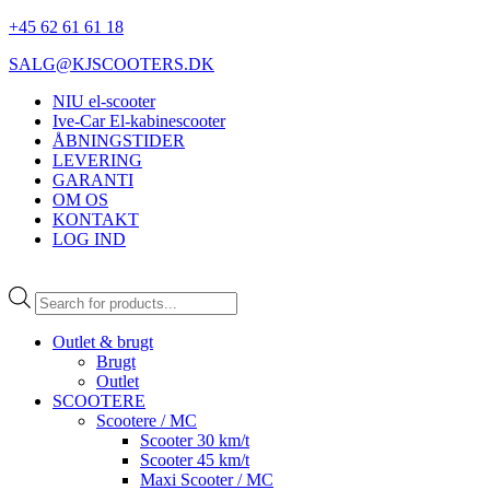
+45 62 61 61 18
SALG@KJSCOOTERS.DK
NIU el-scooter
Ive-Car El-kabinescooter
ÅBNINGSTIDER
LEVERING
GARANTI
OM OS
KONTAKT
LOG IND
Products
search
Outlet & brugt
Brugt
Outlet
SCOOTERE
Scootere / MC
Scooter 30 km/t
Scooter 45 km/t
Maxi Scooter / MC