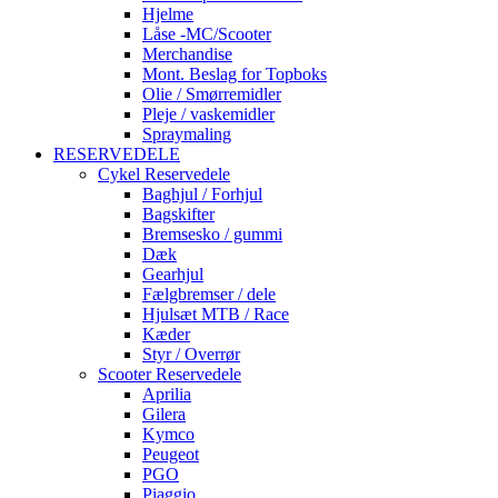
Hjelme
Låse -MC/Scooter
Merchandise
Mont. Beslag for Topboks
Olie / Smørremidler
Pleje / vaskemidler
Spraymaling
RESERVEDELE
Cykel Reservedele
Baghjul / Forhjul
Bagskifter
Bremsesko / gummi
Dæk
Gearhjul
Fælgbremser / dele
Hjulsæt MTB / Race
Kæder
Styr / Overrør
Scooter Reservedele
Aprilia
Gilera
Kymco
Peugeot
PGO
Piaggio