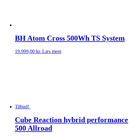
vælges
på
varesiden
BH Atom Cross 500Wh TS System
19.999,00
kr.
Læs mere
Tilbud!
Cube Reaction hybrid performance
500 Allroad