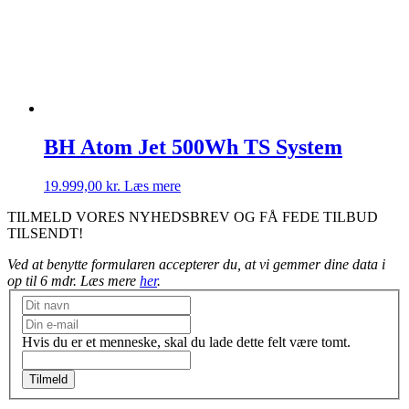
Mulighederne
kan
vælges
på
varesiden
BH Atom Jet 500Wh TS System
19.999,00
kr.
Læs mere
TILMELD VORES NYHEDSBREV OG FÅ FEDE TILBUD
TILSENDT!
Ved at benytte formularen accepterer du, at vi gemmer dine data i
op til 6 mdr. Læs mere
her
.
Nyhedsbrev
Hvis du er et menneske, skal du lade dette felt være tomt.
Tilmeld