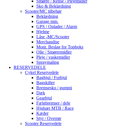
Smørre / Rense / Plejemidler
Sko & Beklædning
Scooter/MC tilbehør
Beklædning
Garage mm.
GPS / Oplader / Alarm
Hjelme
Låse -MC/Scooter
Merchandise
Mont. Beslag for Topboks
Olie / Smørremidler
Pleje / vaskemidler
Spraymaling
RESERVEDELE
Cykel Reservedele
Baghjul / Forhjul
Bagskifter
Bremsesko / gummi
Dæk
Gearhjul
Fælgbremser / dele
Hjulsæt MTB / Race
Kæder
Styr / Overrør
Scooter Reservedele