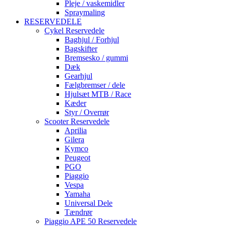
Pleje / vaskemidler
Spraymaling
RESERVEDELE
Cykel Reservedele
Baghjul / Forhjul
Bagskifter
Bremsesko / gummi
Dæk
Gearhjul
Fælgbremser / dele
Hjulsæt MTB / Race
Kæder
Styr / Overrør
Scooter Reservedele
Aprilia
Gilera
Kymco
Peugeot
PGO
Piaggio
Vespa
Yamaha
Universal Dele
Tændrør
Piaggio APE 50 Reservedele