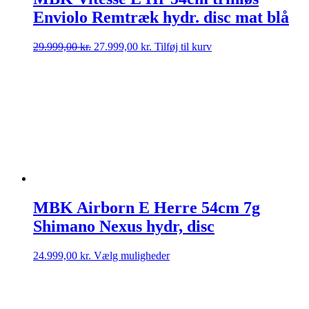
Enviolo Remtræk hydr. disc mat blå
Den
Den
29.999,00
kr.
27.999,00
kr.
Tilføj til kurv
oprindelige
aktuelle
pris
pris
var:
er:
29.999,00 kr..
27.999,00 kr..
MBK Airborn E Herre 54cm 7g
Shimano Nexus hydr, disc
Dette
24.999,00
kr.
Vælg muligheder
vare
har
flere
varianter.