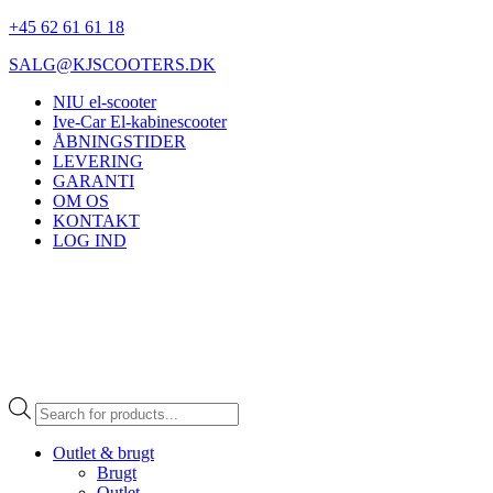
+45 62 61 61 18
SALG@KJSCOOTERS.DK
NIU el-scooter
Ive-Car El-kabinescooter
ÅBNINGSTIDER
LEVERING
GARANTI
OM OS
KONTAKT
LOG IND
Products
search
Outlet & brugt
Brugt
Outlet