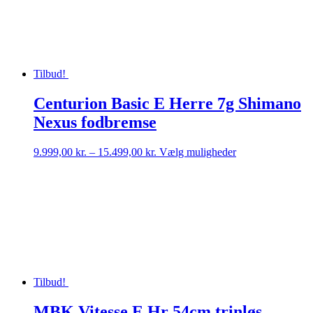
varesiden
Tilbud!
Centurion Basic E Herre 7g Shimano
Nexus fodbremse
Prisinterval:
Dette
9.999,00
kr.
–
15.499,00
kr.
Vælg muligheder
9.999,00 kr.
vare
til
har
15.499,00 kr.
flere
varianter.
Mulighederne
kan
vælges
på
varesiden
Tilbud!
MBK Vitesse E Hr 54cm trinløs