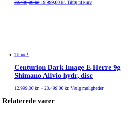
Den
Den
22.499,00
kr.
19.999,00
kr.
Tilføj til kurv
oprindelige
aktuelle
pris
pris
var:
er:
22.499,00 kr..
19.999,00 kr..
Tilbud!
Centurion Dark Image E Herre 9g
Shimano Alivio hydr, disc
Prisinterval:
Dette
12.999,00
kr.
–
20.499,00
kr.
Vælg muligheder
12.999,00 kr.
vare
til
har
Relaterede varer
20.499,00 kr.
flere
varianter.
Mulighederne
kan
vælges
på