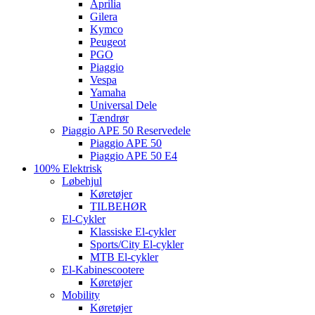
Aprilia
Gilera
Kymco
Peugeot
PGO
Piaggio
Vespa
Yamaha
Universal Dele
Tændrør
Piaggio APE 50 Reservedele
Piaggio APE 50
Piaggio APE 50 E4
100% Elektrisk
Løbehjul
Køretøjer
TILBEHØR
El-Cykler
Klassiske El-cykler
Sports/City El-cykler
MTB El-cykler
El-Kabinescootere
Køretøjer
Mobility
Køretøjer