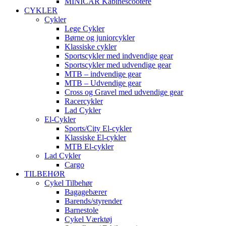
MINICAR Kabinescootere
CYKLER
Cykler
Lege Cykler
Børne og juniorcykler
Klassiske cykler
Sportscykler med indvendige gear
Sportscykler med udvendige gear
MTB – indvendige gear
MTB – Udvendige gear
Cross og Gravel med udvendige gear
Racercykler
Lad Cykler
El-Cykler
Sports/City El-cykler
Klassiske El-cykler
MTB El-cykler
Lad Cykler
Cargo
TILBEHØR
Cykel Tilbehør
Bagagebærer
Barends/styrender
Barnestole
Cykel Værktøj