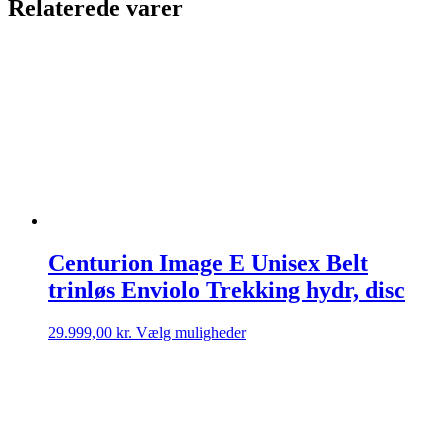
Relaterede varer
Centurion Image E Unisex Belt
trinløs Enviolo Trekking hydr, disc
Dette
29.999,00
kr.
Vælg muligheder
vare
har
flere
varianter.
Mulighederne
kan