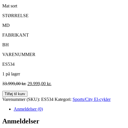
Mat sort
STØRRELSE
MD
FABRIKANT
BH
VARENUMMER
ES534
1 på lager
Den
Den
33.999,00
kr.
29.999,00
kr.
oprindelige
aktuelle
BH
pris
pris
Tilføj til kurv
ATOMe
var:
er:
Varenummer (SKU):
ES534
Kategori:
Sports/City El-cykler
Jet
33.999,00 kr..
29.999,00 kr..
pro
Anmeldelser (0)
antal
Anmeldelser