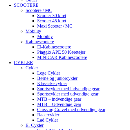
SCOOTERE
Scootere / MC
Scooter 30 km/t
Scooter 45 km/t
Maxi Scooter / MC
Mobility
Mobility
Kabinescootere
El-Kabinescootere
Piaggio APE 50 Køretøjer
MINICAR Kabinescootere
CYKLER
Cykler
Lege Cykler
Børne og juniorcykler
Klassiske cykler
Sportscykler med indvendige gear
Sportscykler med udvendige gear
MTB – indvendige gear
MTB – Udvendige gear
Cross og Gravel med udvendige gear
Racercykler
Lad Cykler
El-Cykler