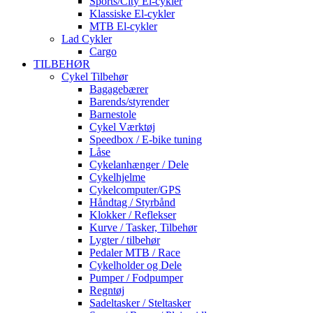
Sports/City El-cykler
Klassiske El-cykler
MTB El-cykler
Lad Cykler
Cargo
TILBEHØR
Cykel Tilbehør
Bagagebærer
Barends/styrender
Barnestole
Cykel Værktøj
Speedbox / E-bike tuning
Låse
Cykelanhænger / Dele
Cykelhjelme
Cykelcomputer/GPS
Håndtag / Styrbånd
Klokker / Reflekser
Kurve / Tasker, Tilbehør
Lygter / tilbehør
Pedaler MTB / Race
Cykelholder og Dele
Pumper / Fodpumper
Regntøj
Sadeltasker / Steltasker