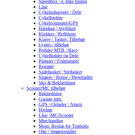
Speedbox / E-bike tuning
Låse
Cykelanhænger / Dele
Cykelhjelme
Cykelcomputer/GPS
Håndtag / Styrbånd
Klokker / Reflekser
Kurve / Tasker, Tilbehør
Lygter / tilbehør
Pedaler MTB / Race
Cykelholder og Dele
Pumper / Fodpumper
Regntøj
Sadeltasker / Steltasker
Smørre / Rense / Plejemidler
Sko & Beklædning
Scooter/MC tilbehør
Beklædning
Garage mm.
GPS / Oplader / Alarm
Hjelme
Låse -MC/Scooter
Merchandise
Mont. Beslag for Topboks
Olie / Smørremidler