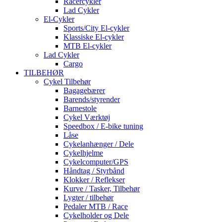
Racercykler
Lad Cykler
El-Cykler
Sports/City El-cykler
Klassiske El-cykler
MTB El-cykler
Lad Cykler
Cargo
TILBEHØR
Cykel Tilbehør
Bagagebærer
Barends/styrender
Barnestole
Cykel Værktøj
Speedbox / E-bike tuning
Låse
Cykelanhænger / Dele
Cykelhjelme
Cykelcomputer/GPS
Håndtag / Styrbånd
Klokker / Reflekser
Kurve / Tasker, Tilbehør
Lygter / tilbehør
Pedaler MTB / Race
Cykelholder og Dele