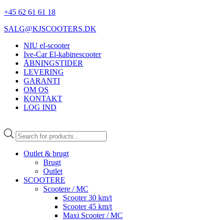
+45 62 61 61 18
SALG@KJSCOOTERS.DK
NIU el-scooter
Ive-Car El-kabinescooter
ÅBNINGSTIDER
LEVERING
GARANTI
OM OS
KONTAKT
LOG IND
Products
search
Outlet & brugt
Brugt
Outlet
SCOOTERE
Scootere / MC
Scooter 30 km/t
Scooter 45 km/t
Maxi Scooter / MC