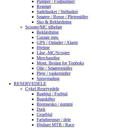
Pumper / Fodpumper
Regntøj
Sadeltasker / Steltasker
Smørre / Rense / Plejemidler
Sko & Beklædning
Scooter/MC tilbehør
Beklædning
Garage mm.
GPS / Oplader / Alarm
Hjelme
Låse -MC/Scooter
Merchandise
Mont. Beslag for Topboks
Olie / Smørremidler
Pleje / vaskemidler
Spraymaling
RESERVEDELE
Cykel Reservedele
Baghjul / Forhjul
Bagskifter
Bremsesko / gummi
Dæk
Gearhjul
Fælgbremser / dele
Hjulsæt MTB / Race