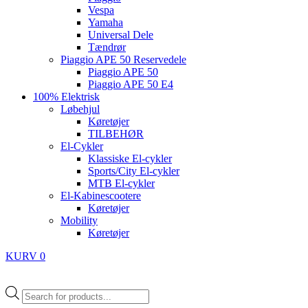
Vespa
Yamaha
Universal Dele
Tændrør
Piaggio APE 50 Reservedele
Piaggio APE 50
Piaggio APE 50 E4
100% Elektrisk
Løbehjul
Køretøjer
TILBEHØR
El-Cykler
Klassiske El-cykler
Sports/City El-cykler
MTB El-cykler
El-Kabinescootere
Køretøjer
Mobility
Køretøjer
KURV
0
Products
search