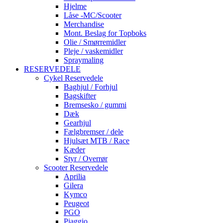
Hjelme
Låse -MC/Scooter
Merchandise
Mont. Beslag for Topboks
Olie / Smørremidler
Pleje / vaskemidler
Spraymaling
RESERVEDELE
Cykel Reservedele
Baghjul / Forhjul
Bagskifter
Bremsesko / gummi
Dæk
Gearhjul
Fælgbremser / dele
Hjulsæt MTB / Race
Kæder
Styr / Overrør
Scooter Reservedele
Aprilia
Gilera
Kymco
Peugeot
PGO
Piaggio