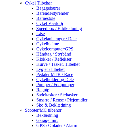
Cykel Tilbehør
Bagagebærer
Barends/styrender
Barnestole
Cykel Værktøj
Speedbox / E-bike tuning
Låse
Cykelanhænger / Dele
Cykelhjelme
Cykelcomputer/GPS
Håndtag / Styrbånd
Klokker / Reflekser
Kurve / Tasker, Tilbehør
Lygter / tilbehør
Pedaler MTB / Race
Cykelholder og Dele
Pumper / Fodpumper
Regntøj
Sadeltasker / Steltasker
Smørre / Rense / Plejemidler
Sko & Beklædning
Scooter/MC tilbehør
Beklædning
Garage mm.
GPS / Oplader / Alarm