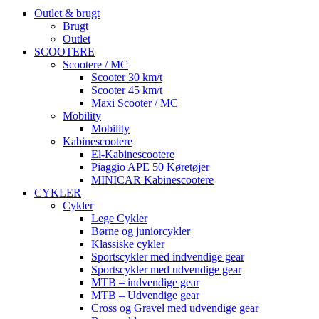
Outlet & brugt
Brugt
Outlet
SCOOTERE
Scootere / MC
Scooter 30 km/t
Scooter 45 km/t
Maxi Scooter / MC
Mobility
Mobility
Kabinescootere
El-Kabinescootere
Piaggio APE 50 Køretøjer
MINICAR Kabinescootere
CYKLER
Cykler
Lege Cykler
Børne og juniorcykler
Klassiske cykler
Sportscykler med indvendige gear
Sportscykler med udvendige gear
MTB – indvendige gear
MTB – Udvendige gear
Cross og Gravel med udvendige gear