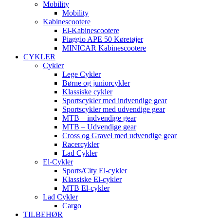
Mobility
Mobility
Kabinescootere
El-Kabinescootere
Piaggio APE 50 Køretøjer
MINICAR Kabinescootere
CYKLER
Cykler
Lege Cykler
Børne og juniorcykler
Klassiske cykler
Sportscykler med indvendige gear
Sportscykler med udvendige gear
MTB – indvendige gear
MTB – Udvendige gear
Cross og Gravel med udvendige gear
Racercykler
Lad Cykler
El-Cykler
Sports/City El-cykler
Klassiske El-cykler
MTB El-cykler
Lad Cykler
Cargo
TILBEHØR