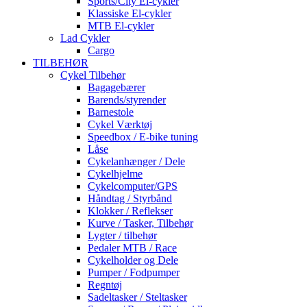
Sports/City El-cykler
Klassiske El-cykler
MTB El-cykler
Lad Cykler
Cargo
TILBEHØR
Cykel Tilbehør
Bagagebærer
Barends/styrender
Barnestole
Cykel Værktøj
Speedbox / E-bike tuning
Låse
Cykelanhænger / Dele
Cykelhjelme
Cykelcomputer/GPS
Håndtag / Styrbånd
Klokker / Reflekser
Kurve / Tasker, Tilbehør
Lygter / tilbehør
Pedaler MTB / Race
Cykelholder og Dele
Pumper / Fodpumper
Regntøj
Sadeltasker / Steltasker