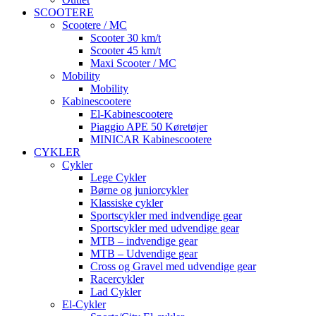
SCOOTERE
Scootere / MC
Scooter 30 km/t
Scooter 45 km/t
Maxi Scooter / MC
Mobility
Mobility
Kabinescootere
El-Kabinescootere
Piaggio APE 50 Køretøjer
MINICAR Kabinescootere
CYKLER
Cykler
Lege Cykler
Børne og juniorcykler
Klassiske cykler
Sportscykler med indvendige gear
Sportscykler med udvendige gear
MTB – indvendige gear
MTB – Udvendige gear
Cross og Gravel med udvendige gear
Racercykler
Lad Cykler
El-Cykler