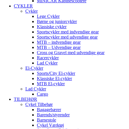
MINICAR Kabinescootere
CYKLER
Cykler
Lege Cykler
Børne og juniorcykler
Klassiske cykler
Sportscykler med indvendige gear
Sportscykler med udvendige gear
MTB – indvendige gear
MTB – Udvendige gear
Cross og Gravel med udvendige gear
Racercykler
Lad Cykler
El-Cykler
Sports/City El-cykler
Klassiske El-cykler
MTB El-cykler
Lad Cykler
Cargo
TILBEHØR
Cykel Tilbehør
Bagagebærer
Barends/styrender
Barnestole
Cykel Værktøj