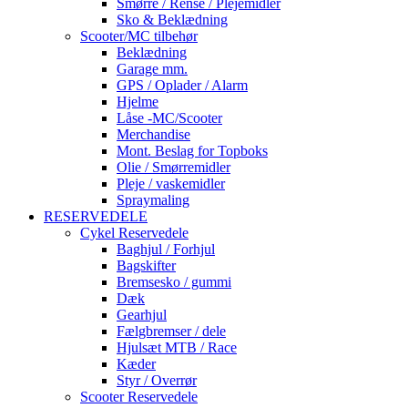
Smørre / Rense / Plejemidler
Sko & Beklædning
Scooter/MC tilbehør
Beklædning
Garage mm.
GPS / Oplader / Alarm
Hjelme
Låse -MC/Scooter
Merchandise
Mont. Beslag for Topboks
Olie / Smørremidler
Pleje / vaskemidler
Spraymaling
RESERVEDELE
Cykel Reservedele
Baghjul / Forhjul
Bagskifter
Bremsesko / gummi
Dæk
Gearhjul
Fælgbremser / dele
Hjulsæt MTB / Race
Kæder
Styr / Overrør
Scooter Reservedele