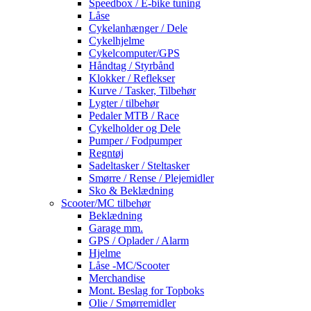
Speedbox / E-bike tuning
Låse
Cykelanhænger / Dele
Cykelhjelme
Cykelcomputer/GPS
Håndtag / Styrbånd
Klokker / Reflekser
Kurve / Tasker, Tilbehør
Lygter / tilbehør
Pedaler MTB / Race
Cykelholder og Dele
Pumper / Fodpumper
Regntøj
Sadeltasker / Steltasker
Smørre / Rense / Plejemidler
Sko & Beklædning
Scooter/MC tilbehør
Beklædning
Garage mm.
GPS / Oplader / Alarm
Hjelme
Låse -MC/Scooter
Merchandise
Mont. Beslag for Topboks
Olie / Smørremidler