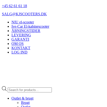
+45 62 61 61 18
SALG@KJSCOOTERS.DK
NIU el-scooter
Ive-Car El-kabinescooter
ÅBNINGSTIDER
LEVERING
GARANTI
OM OS
KONTAKT
LOG IND
Products
search
Outlet & brugt
Brugt
Outlet