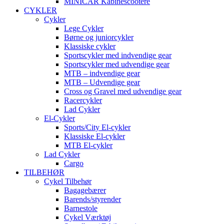
MINICAR Kabinescootere
CYKLER
Cykler
Lege Cykler
Børne og juniorcykler
Klassiske cykler
Sportscykler med indvendige gear
Sportscykler med udvendige gear
MTB – indvendige gear
MTB – Udvendige gear
Cross og Gravel med udvendige gear
Racercykler
Lad Cykler
El-Cykler
Sports/City El-cykler
Klassiske El-cykler
MTB El-cykler
Lad Cykler
Cargo
TILBEHØR
Cykel Tilbehør
Bagagebærer
Barends/styrender
Barnestole
Cykel Værktøj