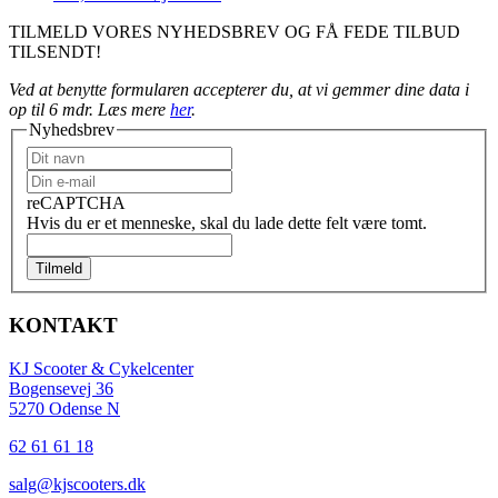
TILMELD VORES NYHEDSBREV OG FÅ FEDE TILBUD
TILSENDT!
Ved at benytte formularen accepterer du, at vi gemmer dine data i
op til 6 mdr. Læs mere
her
.
Nyhedsbrev
reCAPTCHA
Hvis du er et menneske, skal du lade dette felt være tomt.
Tilmeld
KONTAKT
KJ Scooter & Cykelcenter
Bogensevej 36
5270 Odense N
62 61 61 18
salg@kjscooters.dk