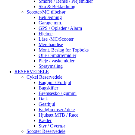
Smørre / Rense / Plejemidler
Sko & Beklædning
Scooter/MC tilbehør
Beklædning
Garage mm.
GPS / Oplader / Alarm
Hjelme
Låse -MC/Scooter
Merchandise
Mont. Beslag for Topboks
Olie / Smørremidler
Pleje / vaskemidler
Spraymaling
RESERVEDELE
Cykel Reservedele
Baghjul / Forhjul
Bagskifter
Bremsesko / gummi
Dæk
Gearhjul
Fælgbremser / dele
Hjulsæt MTB / Race
Kæder
Styr / Overrør
Scooter Reservedele