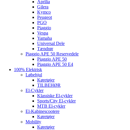
Aprilia
Gilera
Kymco
Peugeot
PGO
Piaggio
Vespa
Yamaha
Universal Dele
Tændrør
Piaggio APE 50 Reservedele
Piaggio APE 50
Piaggio APE 50 E4
100% Elektrisk
Løbehjul
Køretøjer
TILBEHØR
El-Cykler
Klassiske El-cykler
Sports/City El-cykler
MTB El-cykler
El-Kabinescootere
Køretøjer
Mobility
Køretøjer