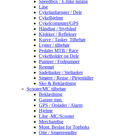
Speedbox / E-bike tuning
Låse
Cykelanhænger / Dele
Cykelhjelme
Cykelcomputer/GPS
Håndtag / Styrbånd
Klokker / Reflekser
Kurve / Tasker, Tilbehør
Lygter / tilbehør
Pedaler MTB / Race
Cykelholder og Dele
Pumper / Fodpumper
Regntøj
Sadeltasker / Steltasker
Smørre / Rense / Plejemidler
Sko & Beklædning
Scooter/MC tilbehør
Beklædning
Garage mm.
GPS / Oplader / Alarm
Hjelme
Låse -MC/Scooter
Merchandise
Mont. Beslag for Topboks
Olie / Smørremidler