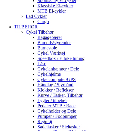
Sports/City El-cykler
Klassiske El-cykler
MTB El-cykler
Lad Cykler
Cargo
TILBEHØR
Cykel Tilbehør
Bagagebærer
Barends/styrender
Barnestole
Cykel Værktøj
Speedbox / E-bike tuning
Låse
Cykelanhænger / Dele
Cykelhjelme
Cykelcomputer/GPS
Håndtag / Styrbånd
Klokker / Reflekser
Kurve / Tasker, Tilbehør
Lygter / tilbehør
Pedaler MTB / Race
Cykelholder og Dele
Pumper / Fodpumper
Regntøj
Sadeltasker / Steltasker