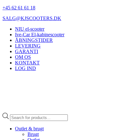
+45 62 61 61 18
SALG@KJSCOOTERS.DK
NIU el-scooter
Ive-Car El-kabinescooter
ÅBNINGSTIDER
LEVERING
GARANTI
OM OS
KONTAKT
LOG IND
Products
search
Outlet & brugt
Brugt
Outlet