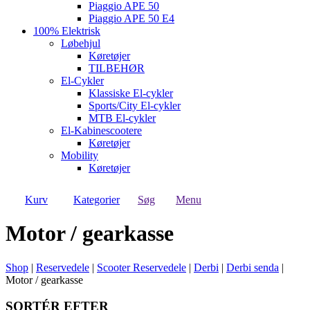
Piaggio APE 50
Piaggio APE 50 E4
100% Elektrisk
Løbehjul
Køretøjer
TILBEHØR
El-Cykler
Klassiske El-cykler
Sports/City El-cykler
MTB El-cykler
El-Kabinescootere
Køretøjer
Mobility
Køretøjer
Kurv
Kategorier
Søg
Menu
Motor / gearkasse
Shop
|
Reservedele
|
Scooter Reservedele
|
Derbi
|
Derbi senda
|
Motor / gearkasse
SORTÉR EFTER