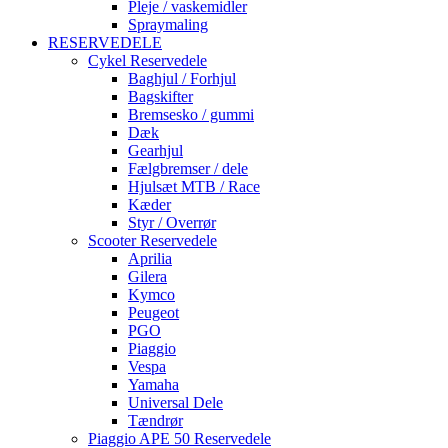
Pleje / vaskemidler
Spraymaling
RESERVEDELE
Cykel Reservedele
Baghjul / Forhjul
Bagskifter
Bremsesko / gummi
Dæk
Gearhjul
Fælgbremser / dele
Hjulsæt MTB / Race
Kæder
Styr / Overrør
Scooter Reservedele
Aprilia
Gilera
Kymco
Peugeot
PGO
Piaggio
Vespa
Yamaha
Universal Dele
Tændrør
Piaggio APE 50 Reservedele