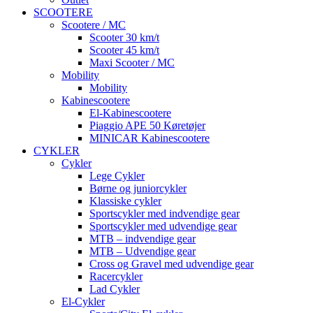
SCOOTERE
Scootere / MC
Scooter 30 km/t
Scooter 45 km/t
Maxi Scooter / MC
Mobility
Mobility
Kabinescootere
El-Kabinescootere
Piaggio APE 50 Køretøjer
MINICAR Kabinescootere
CYKLER
Cykler
Lege Cykler
Børne og juniorcykler
Klassiske cykler
Sportscykler med indvendige gear
Sportscykler med udvendige gear
MTB – indvendige gear
MTB – Udvendige gear
Cross og Gravel med udvendige gear
Racercykler
Lad Cykler
El-Cykler