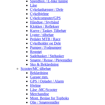
Speedbox / E-bike tuning
Låse
Cykelanhænger / Dele
Cykelhjelme
Cykelcomputer/GPS
Håndtag / Styrbånd
Klokker / Reflekser
Kurve / Tasker, Tilbehør
Lygter / tilbehør
Pedaler MTB / Race
Cykelholder og Dele
Pumper / Fodpumper
Regntøj
Sadeltasker / Steltasker
Smørre / Rense / Plejemidler
Sko & Beklædning
Scooter/MC tilbehør
Beklædning
Garage mm.
GPS / Oplader / Alarm
Hjelme
Låse -MC/Scooter
Merchandise
Mont. Beslag for Topboks
Olie / Smørremidler