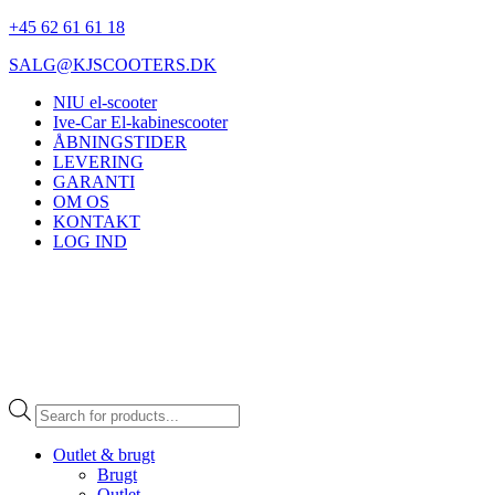
+45 62 61 61 18
SALG@KJSCOOTERS.DK
NIU el-scooter
Ive-Car El-kabinescooter
ÅBNINGSTIDER
LEVERING
GARANTI
OM OS
KONTAKT
LOG IND
Products
search
Outlet & brugt
Brugt
Outlet