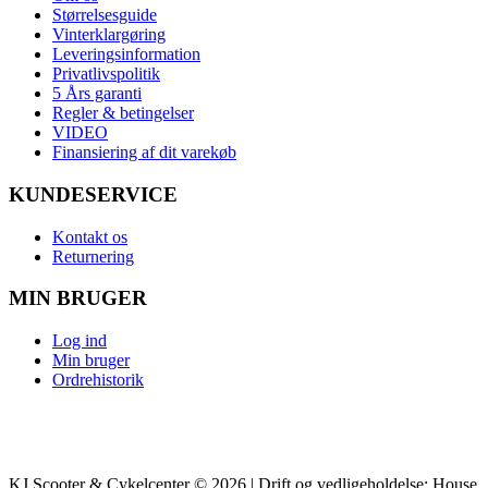
Størrelsesguide
Vinterklargøring
Leveringsinformation
Privatlivspolitik
5 Års garanti
Regler & betingelser
VIDEO
Finansiering af dit varekøb
KUNDESERVICE
Kontakt os
Returnering
MIN BRUGER
Log ind
Min bruger
Ordrehistorik
KJ Scooter & Cykelcenter © 2026 | Drift og vedligeholdelse: House