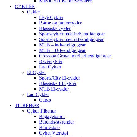
MINICAR Kabinescootere
CYKLER
Cykler
Lege Cykler
Børne og juniorcykler
Klassiske cykler
Sportscykler med indvendige gear
Sportscykler med udvendige gear
MTB – indvendige gear
MTB – Udvendige gear
Cross og Gravel med udvendige gear
Racercykler
Lad Cykler
El-Cykler
Sports/City El-cykler
Klassiske El-cykler
MTB El-cykler
Lad Cykler
Cargo
TILBEHØR
Cykel Tilbehør
Bagagebærer
Barends/styrender
Barnestole
Cykel Værktøj