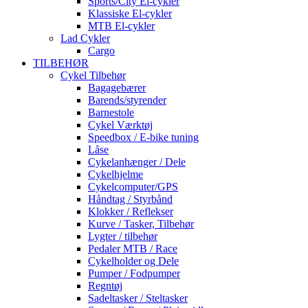
Sports/City El-cykler
Klassiske El-cykler
MTB El-cykler
Lad Cykler
Cargo
TILBEHØR
Cykel Tilbehør
Bagagebærer
Barends/styrender
Barnestole
Cykel Værktøj
Speedbox / E-bike tuning
Låse
Cykelanhænger / Dele
Cykelhjelme
Cykelcomputer/GPS
Håndtag / Styrbånd
Klokker / Reflekser
Kurve / Tasker, Tilbehør
Lygter / tilbehør
Pedaler MTB / Race
Cykelholder og Dele
Pumper / Fodpumper
Regntøj
Sadeltasker / Steltasker