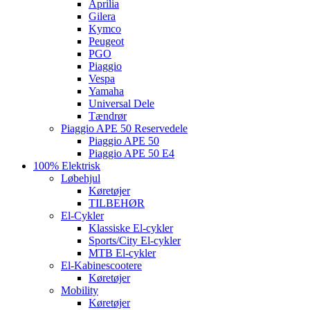
Aprilia
Gilera
Kymco
Peugeot
PGO
Piaggio
Vespa
Yamaha
Universal Dele
Tændrør
Piaggio APE 50 Reservedele
Piaggio APE 50
Piaggio APE 50 E4
100% Elektrisk
Løbehjul
Køretøjer
TILBEHØR
El-Cykler
Klassiske El-cykler
Sports/City El-cykler
MTB El-cykler
El-Kabinescootere
Køretøjer
Mobility
Køretøjer