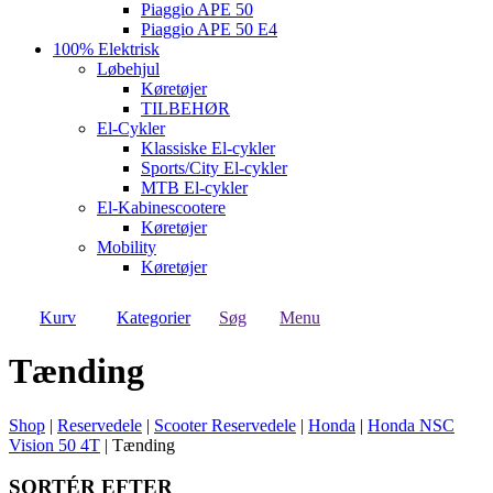
Piaggio APE 50
Piaggio APE 50 E4
100% Elektrisk
Løbehjul
Køretøjer
TILBEHØR
El-Cykler
Klassiske El-cykler
Sports/City El-cykler
MTB El-cykler
El-Kabinescootere
Køretøjer
Mobility
Køretøjer
Kurv
Kategorier
Søg
Menu
Tænding
Shop
|
Reservedele
|
Scooter Reservedele
|
Honda
|
Honda NSC
Vision 50 4T
|
Tænding
SORTÉR EFTER