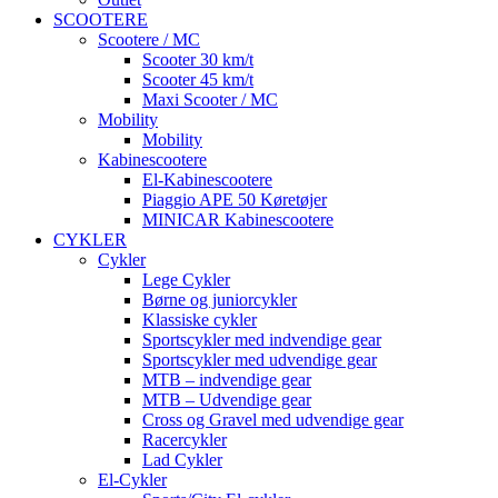
SCOOTERE
Scootere / MC
Scooter 30 km/t
Scooter 45 km/t
Maxi Scooter / MC
Mobility
Mobility
Kabinescootere
El-Kabinescootere
Piaggio APE 50 Køretøjer
MINICAR Kabinescootere
CYKLER
Cykler
Lege Cykler
Børne og juniorcykler
Klassiske cykler
Sportscykler med indvendige gear
Sportscykler med udvendige gear
MTB – indvendige gear
MTB – Udvendige gear
Cross og Gravel med udvendige gear
Racercykler
Lad Cykler
El-Cykler