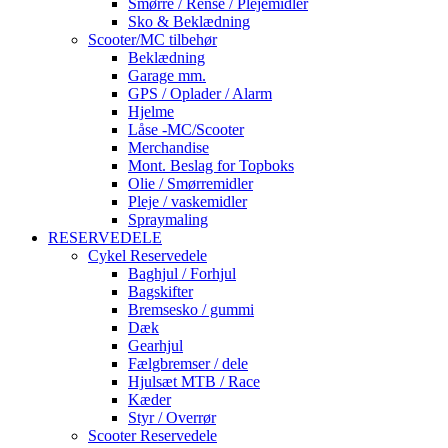
Smørre / Rense / Plejemidler
Sko & Beklædning
Scooter/MC tilbehør
Beklædning
Garage mm.
GPS / Oplader / Alarm
Hjelme
Låse -MC/Scooter
Merchandise
Mont. Beslag for Topboks
Olie / Smørremidler
Pleje / vaskemidler
Spraymaling
RESERVEDELE
Cykel Reservedele
Baghjul / Forhjul
Bagskifter
Bremsesko / gummi
Dæk
Gearhjul
Fælgbremser / dele
Hjulsæt MTB / Race
Kæder
Styr / Overrør
Scooter Reservedele