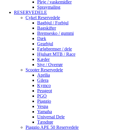
Pleje / vaskemidler
Spraymaling
RESERVEDELE
Cykel Reservedele
Baghjul / Forhjul
Bagskifter
Bremsesko / gummi
Dæk
Gearhjul
Fælgbremser / dele
Hjulsæt MTB / Race
Kæder
Styr / Overrør
Scooter Reservedele
Aprilia
Gilera
Kymco
Peugeot
PGO
Piaggio
Vespa
Yamaha
Universal Dele
Tændrør
Piaggio APE 50 Reservedele