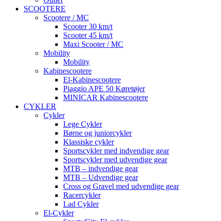
SCOOTERE
Scootere / MC
Scooter 30 km/t
Scooter 45 km/t
Maxi Scooter / MC
Mobility
Mobility
Kabinescootere
El-Kabinescootere
Piaggio APE 50 Køretøjer
MINICAR Kabinescootere
CYKLER
Cykler
Lege Cykler
Børne og juniorcykler
Klassiske cykler
Sportscykler med indvendige gear
Sportscykler med udvendige gear
MTB – indvendige gear
MTB – Udvendige gear
Cross og Gravel med udvendige gear
Racercykler
Lad Cykler
El-Cykler