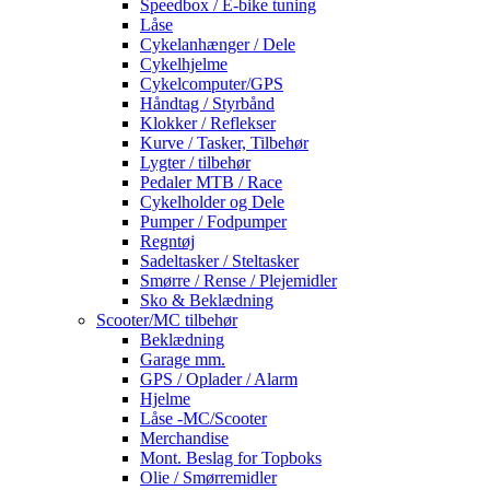
Speedbox / E-bike tuning
Låse
Cykelanhænger / Dele
Cykelhjelme
Cykelcomputer/GPS
Håndtag / Styrbånd
Klokker / Reflekser
Kurve / Tasker, Tilbehør
Lygter / tilbehør
Pedaler MTB / Race
Cykelholder og Dele
Pumper / Fodpumper
Regntøj
Sadeltasker / Steltasker
Smørre / Rense / Plejemidler
Sko & Beklædning
Scooter/MC tilbehør
Beklædning
Garage mm.
GPS / Oplader / Alarm
Hjelme
Låse -MC/Scooter
Merchandise
Mont. Beslag for Topboks
Olie / Smørremidler