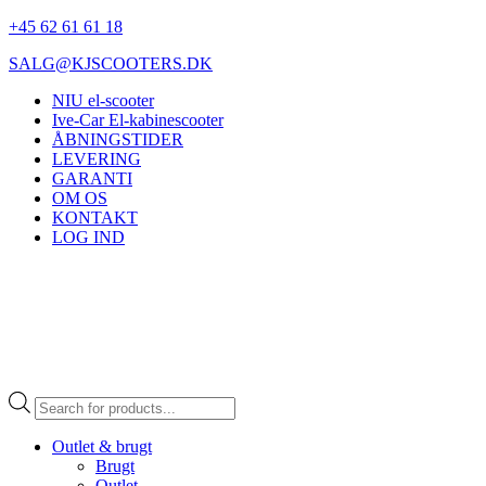
+45 62 61 61 18
SALG@KJSCOOTERS.DK
NIU el-scooter
Ive-Car El-kabinescooter
ÅBNINGSTIDER
LEVERING
GARANTI
OM OS
KONTAKT
LOG IND
Products
search
Outlet & brugt
Brugt
Outlet