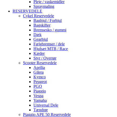
Pleje / vaskemidler
Spraymaling
RESERVEDELE
Cykel Reservedele
Baghjul / Forhjul
Bagskifter
Bremsesko / gummi
Dæk
Gearhjul
Fælgbremser / dele
Hjulsæt MTB / Race
Kæder
Styr / Overrør
Scooter Reservedele
Aprilia
Gilera
Kymco
Peugeot
PGO
Piaggio
Vespa
Yamaha
Universal Dele
Tændrør
Piaggio APE 50 Reservedele