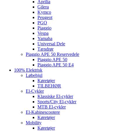
Aprilia
Gilera
Kymco
Peugeot
PGO
Piaggio
Vespa
Yamaha
Universal Dele
Tændrør
Piaggio APE 50 Reservedele
Piaggio APE 50
Piaggio APE 50 E4
100% Elektrisk
Løbehjul
Køretøjer
TILBEHØR
El-Cykler
Klassiske El-cykler
Sports/City El-cykler
MTB El-cykler
El-Kabinescootere
Køretøjer
Mobility
Køretøjer