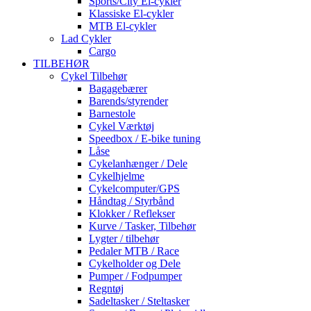
Sports/City El-cykler
Klassiske El-cykler
MTB El-cykler
Lad Cykler
Cargo
TILBEHØR
Cykel Tilbehør
Bagagebærer
Barends/styrender
Barnestole
Cykel Værktøj
Speedbox / E-bike tuning
Låse
Cykelanhænger / Dele
Cykelhjelme
Cykelcomputer/GPS
Håndtag / Styrbånd
Klokker / Reflekser
Kurve / Tasker, Tilbehør
Lygter / tilbehør
Pedaler MTB / Race
Cykelholder og Dele
Pumper / Fodpumper
Regntøj
Sadeltasker / Steltasker