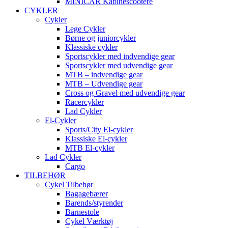
MINICAR Kabinescootere
CYKLER
Cykler
Lege Cykler
Børne og juniorcykler
Klassiske cykler
Sportscykler med indvendige gear
Sportscykler med udvendige gear
MTB – indvendige gear
MTB – Udvendige gear
Cross og Gravel med udvendige gear
Racercykler
Lad Cykler
El-Cykler
Sports/City El-cykler
Klassiske El-cykler
MTB El-cykler
Lad Cykler
Cargo
TILBEHØR
Cykel Tilbehør
Bagagebærer
Barends/styrender
Barnestole
Cykel Værktøj