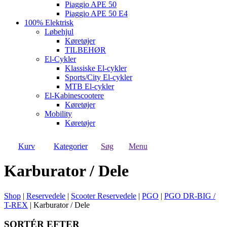
Piaggio APE 50
Piaggio APE 50 E4
100% Elektrisk
Løbehjul
Køretøjer
TILBEHØR
El-Cykler
Klassiske El-cykler
Sports/City El-cykler
MTB El-cykler
El-Kabinescootere
Køretøjer
Mobility
Køretøjer
Kurv
Kategorier
Søg
Menu
Karburator / Dele
Shop
|
Reservedele
|
Scooter Reservedele
|
PGO
|
PGO DR-BIG /
T-REX
|
Karburator / Dele
SORTÉR EFTER