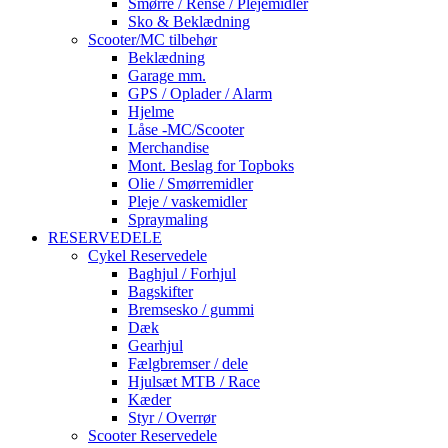
Smørre / Rense / Plejemidler
Sko & Beklædning
Scooter/MC tilbehør
Beklædning
Garage mm.
GPS / Oplader / Alarm
Hjelme
Låse -MC/Scooter
Merchandise
Mont. Beslag for Topboks
Olie / Smørremidler
Pleje / vaskemidler
Spraymaling
RESERVEDELE
Cykel Reservedele
Baghjul / Forhjul
Bagskifter
Bremsesko / gummi
Dæk
Gearhjul
Fælgbremser / dele
Hjulsæt MTB / Race
Kæder
Styr / Overrør
Scooter Reservedele