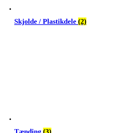
Skjolde / Plastikdele
(2)
Tænding
(3)