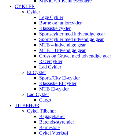
MINICAR Kabinescootere
CYKLER
Cykler
Lege Cykler
Børne og juniorcykler
Klassiske cykler
Sportscykler med indvendige gear
Sportscykler med udvendige gear
MTB – indvendige gear
MTB – Udvendige gear
Cross og Gravel med udvendige gear
Racercykler
Lad Cykler
El-Cykler
Sports/City El-cykler
Klassiske El-cykler
MTB El-cykler
Lad Cykler
Cargo
TILBEHØR
Cykel Tilbehør
Bagagebærer
Barends/styrender
Barnestole
Cykel Værktøj