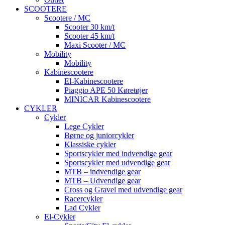
SCOOTERE
Scootere / MC
Scooter 30 km/t
Scooter 45 km/t
Maxi Scooter / MC
Mobility
Mobility
Kabinescootere
El-Kabinescootere
Piaggio APE 50 Køretøjer
MINICAR Kabinescootere
CYKLER
Cykler
Lege Cykler
Børne og juniorcykler
Klassiske cykler
Sportscykler med indvendige gear
Sportscykler med udvendige gear
MTB – indvendige gear
MTB – Udvendige gear
Cross og Gravel med udvendige gear
Racercykler
Lad Cykler
El-Cykler