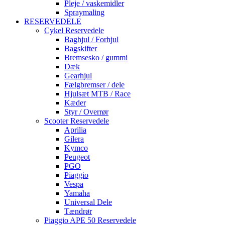
Pleje / vaskemidler
Spraymaling
RESERVEDELE
Cykel Reservedele
Baghjul / Forhjul
Bagskifter
Bremsesko / gummi
Dæk
Gearhjul
Fælgbremser / dele
Hjulsæt MTB / Race
Kæder
Styr / Overrør
Scooter Reservedele
Aprilia
Gilera
Kymco
Peugeot
PGO
Piaggio
Vespa
Yamaha
Universal Dele
Tændrør
Piaggio APE 50 Reservedele