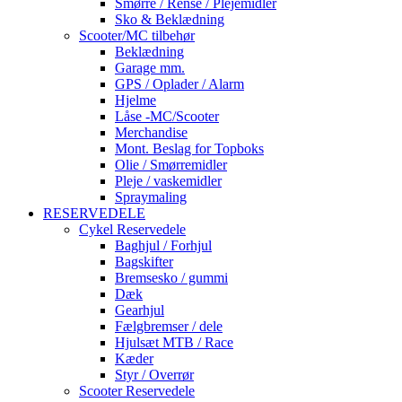
Smørre / Rense / Plejemidler
Sko & Beklædning
Scooter/MC tilbehør
Beklædning
Garage mm.
GPS / Oplader / Alarm
Hjelme
Låse -MC/Scooter
Merchandise
Mont. Beslag for Topboks
Olie / Smørremidler
Pleje / vaskemidler
Spraymaling
RESERVEDELE
Cykel Reservedele
Baghjul / Forhjul
Bagskifter
Bremsesko / gummi
Dæk
Gearhjul
Fælgbremser / dele
Hjulsæt MTB / Race
Kæder
Styr / Overrør
Scooter Reservedele