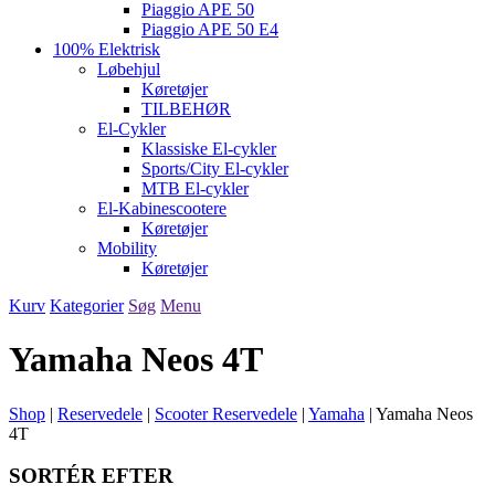
Piaggio APE 50
Piaggio APE 50 E4
100% Elektrisk
Løbehjul
Køretøjer
TILBEHØR
El-Cykler
Klassiske El-cykler
Sports/City El-cykler
MTB El-cykler
El-Kabinescootere
Køretøjer
Mobility
Køretøjer
Kurv
Kategorier
Søg
Menu
Yamaha Neos 4T
Shop
|
Reservedele
|
Scooter Reservedele
|
Yamaha
|
Yamaha Neos
4T
SORTÉR EFTER