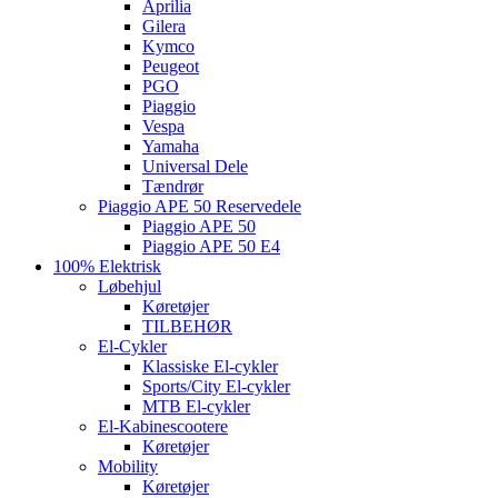
Aprilia
Gilera
Kymco
Peugeot
PGO
Piaggio
Vespa
Yamaha
Universal Dele
Tændrør
Piaggio APE 50 Reservedele
Piaggio APE 50
Piaggio APE 50 E4
100% Elektrisk
Løbehjul
Køretøjer
TILBEHØR
El-Cykler
Klassiske El-cykler
Sports/City El-cykler
MTB El-cykler
El-Kabinescootere
Køretøjer
Mobility
Køretøjer