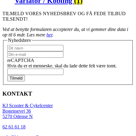
Variator / Kobling
(1)
TILMELD VORES NYHEDSBREV OG FÅ FEDE TILBUD
TILSENDT!
Ved at benytte formularen accepterer du, at vi gemmer dine data i
op til 6 mdr. Læs mere
her
.
Nyhedsbrev
reCAPTCHA
Hvis du er et menneske, skal du lade dette felt være tomt.
Tilmeld
KONTAKT
KJ Scooter & Cykelcenter
Bogensevej 36
5270 Odense N
62 61 61 18