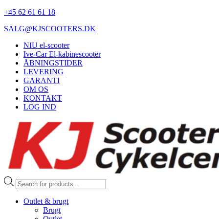
+45 62 61 61 18
SALG@KJSCOOTERS.DK
NIU el-scooter
Ive-Car El-kabinescooter
ÅBNINGSTIDER
LEVERING
GARANTI
OM OS
KONTAKT
LOG IND
Products
search
Outlet & brugt
Brugt
Outlet