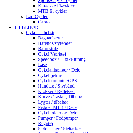
Sports/City El-cykler
Klassiske El-cykler
MTB El-cykler
Lad Cykler
Cargo
TILBEHØR
Cykel Tilbehør
Bagagebærer
Barends/styrender
Barnestole
Cykel Værktøj
Speedbox / E-bike tuning
Låse
Cykelanhænger / Dele
Cykelhjelme
Cykelcomputer/GPS
Håndtag / Styrbånd
Klokker / Reflekser
Kurve / Tasker, Tilbehør
Lygter / tilbehør
Pedaler MTB / Race
Cykelholder og Dele
Pumper / Fodpumper
Regntøj
Sadeltasker / Steltasker