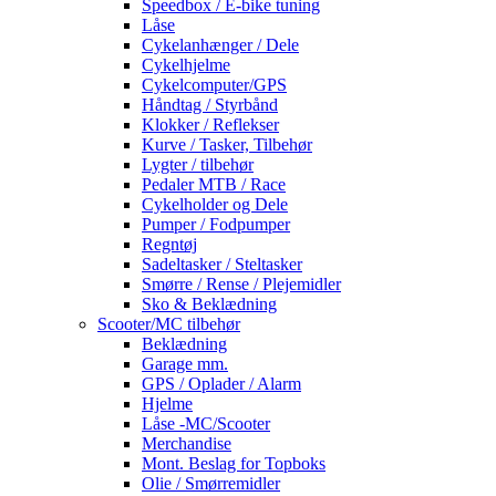
Speedbox / E-bike tuning
Låse
Cykelanhænger / Dele
Cykelhjelme
Cykelcomputer/GPS
Håndtag / Styrbånd
Klokker / Reflekser
Kurve / Tasker, Tilbehør
Lygter / tilbehør
Pedaler MTB / Race
Cykelholder og Dele
Pumper / Fodpumper
Regntøj
Sadeltasker / Steltasker
Smørre / Rense / Plejemidler
Sko & Beklædning
Scooter/MC tilbehør
Beklædning
Garage mm.
GPS / Oplader / Alarm
Hjelme
Låse -MC/Scooter
Merchandise
Mont. Beslag for Topboks
Olie / Smørremidler