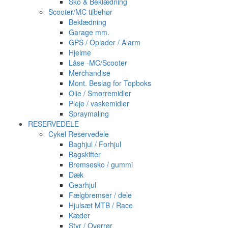
Sko & Beklædning
Scooter/MC tilbehør
Beklædning
Garage mm.
GPS / Oplader / Alarm
Hjelme
Låse -MC/Scooter
Merchandise
Mont. Beslag for Topboks
Olie / Smørremidler
Pleje / vaskemidler
Spraymaling
RESERVEDELE
Cykel Reservedele
Baghjul / Forhjul
Bagskifter
Bremsesko / gummi
Dæk
Gearhjul
Fælgbremser / dele
Hjulsæt MTB / Race
Kæder
Styr / Overrør