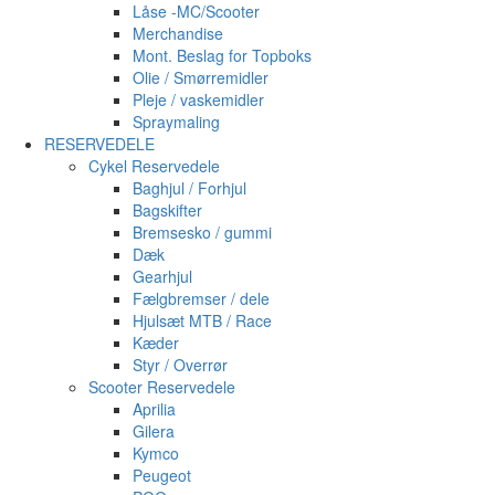
Låse -MC/Scooter
Merchandise
Mont. Beslag for Topboks
Olie / Smørremidler
Pleje / vaskemidler
Spraymaling
RESERVEDELE
Cykel Reservedele
Baghjul / Forhjul
Bagskifter
Bremsesko / gummi
Dæk
Gearhjul
Fælgbremser / dele
Hjulsæt MTB / Race
Kæder
Styr / Overrør
Scooter Reservedele
Aprilia
Gilera
Kymco
Peugeot