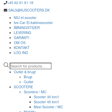
+45 62 61 61 18
SALG@KJSCOOTERS.DK
NIU el-scooter
Ive-Car El-kabinescooter
ÅBNINGSTIDER
LEVERING
GARANTI
OM OS
KONTAKT
LOG IND
Products
search
Outlet & brugt
Brugt
Outlet
SCOOTERE
Scootere / MC
Scooter 30 km/t
Scooter 45 km/t
Maxi Scooter / MC
Mobility