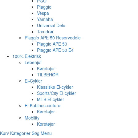
PGO
Piaggio
Vespa
Yamaha
Universal Dele
Tændrør
Piaggio APE 50 Reservedele
Piaggio APE 50
Piaggio APE 50 E4
100% Elektrisk
Løbehjul
Køretøjer
TILBEHØR
El-Cykler
Klassiske El-cykler
Sports/City El-cykler
MTB El-cykler
El-Kabinescootere
Køretøjer
Mobility
Køretøjer
Kurv
Kategorier
Søg
Menu