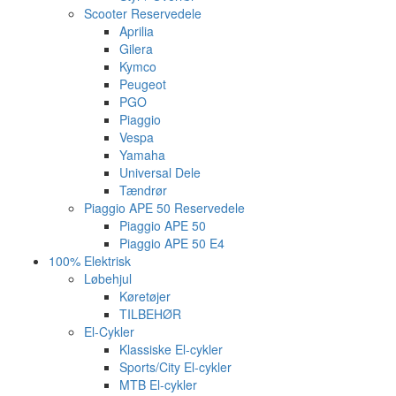
Scooter Reservedele
Aprilia
Gilera
Kymco
Peugeot
PGO
Piaggio
Vespa
Yamaha
Universal Dele
Tændrør
Piaggio APE 50 Reservedele
Piaggio APE 50
Piaggio APE 50 E4
100% Elektrisk
Løbehjul
Køretøjer
TILBEHØR
El-Cykler
Klassiske El-cykler
Sports/City El-cykler
MTB El-cykler