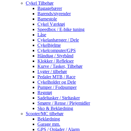
Cykel Tilbehør
Bagagebærer
Barends/styrender
Barnestole
Cykel Værktøj
Speedbox / E-bike tuning
Låse
Cykelanhænger / Dele
Cykelhjelme
Cykelcomputer/GPS
Håndtag / Styrbånd
Klokker / Reflekser
Kurve / Tasker, Tilbehør
Lygter / tilbehør
Pedaler MTB / Race
Cykelholder og Dele
Pumper / Fodpumper
Regntøj
Sadeltasker / Steltasker
Smørre / Rense / Plejemidler
Sko & Beklædning
Scooter/MC tilbehør
Beklædning
Garage mm.
GPS / Oplader / Alarm