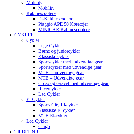
Mobility
Mobility
Kabinescootere
El-Kabinescootere
Piaggio APE 50 Køretøjer
MINICAR Kabinescootere
CYKLER
Cykler
Lege Cykler
Børne og juniorcykler
Klassiske cykler
Sportscykler med indvendige gear
Sportscykler med udvendige gear
MTB – indvendige gear
MTB – Udvendige gear
Cross og Gravel med udvendige gear
Racercykler
Lad Cykler
El-Cykler
Sports/City El-cykler
Klassiske El-cykler
MTB El-cykler
Lad Cykler
Cargo
TILBEHØR