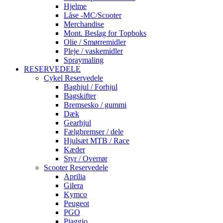
Hjelme
Låse -MC/Scooter
Merchandise
Mont. Beslag for Topboks
Olie / Smørremidler
Pleje / vaskemidler
Spraymaling
RESERVEDELE
Cykel Reservedele
Baghjul / Forhjul
Bagskifter
Bremsesko / gummi
Dæk
Gearhjul
Fælgbremser / dele
Hjulsæt MTB / Race
Kæder
Styr / Overrør
Scooter Reservedele
Aprilia
Gilera
Kymco
Peugeot
PGO
Piaggio