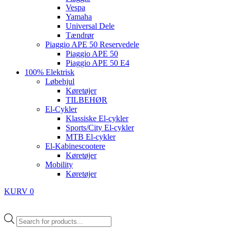
Vespa
Yamaha
Universal Dele
Tændrør
Piaggio APE 50 Reservedele
Piaggio APE 50
Piaggio APE 50 E4
100% Elektrisk
Løbehjul
Køretøjer
TILBEHØR
El-Cykler
Klassiske El-cykler
Sports/City El-cykler
MTB El-cykler
El-Kabinescootere
Køretøjer
Mobility
Køretøjer
KURV
0
Products
search