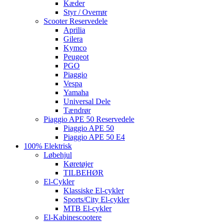
Kæder
Styr / Overrør
Scooter Reservedele
Aprilia
Gilera
Kymco
Peugeot
PGO
Piaggio
Vespa
Yamaha
Universal Dele
Tændrør
Piaggio APE 50 Reservedele
Piaggio APE 50
Piaggio APE 50 E4
100% Elektrisk
Løbehjul
Køretøjer
TILBEHØR
El-Cykler
Klassiske El-cykler
Sports/City El-cykler
MTB El-cykler
El-Kabinescootere