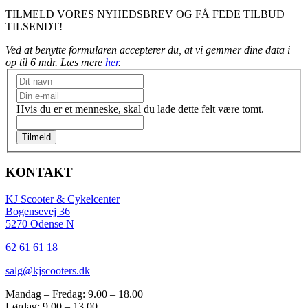
TILMELD VORES NYHEDSBREV OG FÅ FEDE TILBUD
TILSENDT!
Ved at benytte formularen accepterer du, at vi gemmer dine data i
op til 6 mdr. Læs mere
her
.
Nyhedsbrev
Hvis du er et menneske, skal du lade dette felt være tomt.
Tilmeld
KONTAKT
KJ Scooter & Cykelcenter
Bogensevej 36
5270 Odense N
62 61 61 18
salg@kjscooters.dk
Mandag – Fredag: 9.00 – 18.00
Lørdag: 9.00 – 13.00