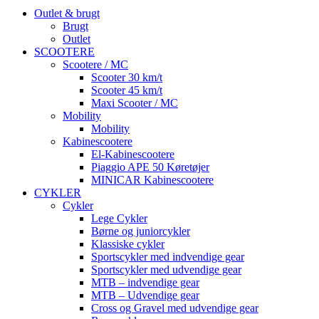
Outlet & brugt
Brugt
Outlet
SCOOTERE
Scootere / MC
Scooter 30 km/t
Scooter 45 km/t
Maxi Scooter / MC
Mobility
Mobility
Kabinescootere
El-Kabinescootere
Piaggio APE 50 Køretøjer
MINICAR Kabinescootere
CYKLER
Cykler
Lege Cykler
Børne og juniorcykler
Klassiske cykler
Sportscykler med indvendige gear
Sportscykler med udvendige gear
MTB – indvendige gear
MTB – Udvendige gear
Cross og Gravel med udvendige gear