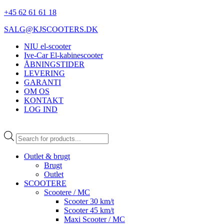
+45 62 61 61 18
SALG@KJSCOOTERS.DK
NIU el-scooter
Ive-Car El-kabinescooter
ÅBNINGSTIDER
LEVERING
GARANTI
OM OS
KONTAKT
LOG IND
Products
search
Outlet & brugt
Brugt
Outlet
SCOOTERE
Scootere / MC
Scooter 30 km/t
Scooter 45 km/t
Maxi Scooter / MC