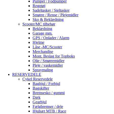
Pumper / Fodpumper
Regntøj
Sadeltasker / Steltasker
Smørre / Rense / Plejemidler
Sko & Beklædning
Scooter/MC tilbehør
Beklædning
Garage mm.
GPS / Oplader / Alarm
Hjelme
Låse -MC/Scooter
Merchandise
Mont. Beslag for Topboks
Olie / Smørremidler
Pleje / vaskemidler
Spraymaling
RESERVEDELE
Cykel Reservedele
Baghjul / Forhjul
Bagskifter
Bremsesko / gummi
Dæk
Gearhjul
Fælgbremser / dele
Hjulsæt MTB / Race