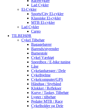
Racercykler
Lad Cykler
El-Cykler
Sports/City El-cykler
Klassiske El-cykler
MTB El-cykler
Lad Cykler
Cargo
TILBEHØR
Cykel Tilbehør
Bagagebærer
Barends/styrender
Barnestole
Cykel Værktøj
Speedbox / E-bike tuning
Låse
Cykelanhænger / Dele
Cykelhjelme
Cykelcomputer/GPS
Håndtag / Styrbånd
Klokker / Reflekser
Kurve / Tasker, Tilbehør
Lygter / tilbehør
Pedaler MTB / Race
Cykelholder og Dele