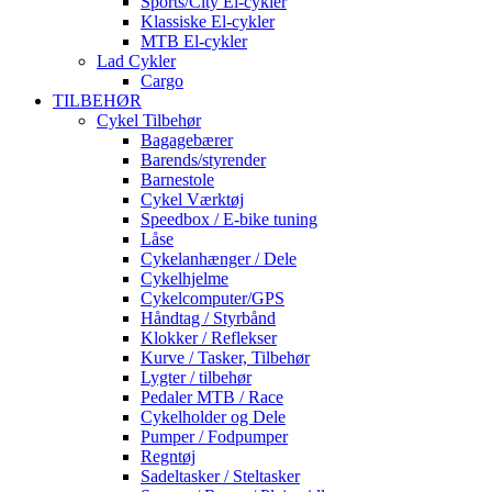
Sports/City El-cykler
Klassiske El-cykler
MTB El-cykler
Lad Cykler
Cargo
TILBEHØR
Cykel Tilbehør
Bagagebærer
Barends/styrender
Barnestole
Cykel Værktøj
Speedbox / E-bike tuning
Låse
Cykelanhænger / Dele
Cykelhjelme
Cykelcomputer/GPS
Håndtag / Styrbånd
Klokker / Reflekser
Kurve / Tasker, Tilbehør
Lygter / tilbehør
Pedaler MTB / Race
Cykelholder og Dele
Pumper / Fodpumper
Regntøj
Sadeltasker / Steltasker