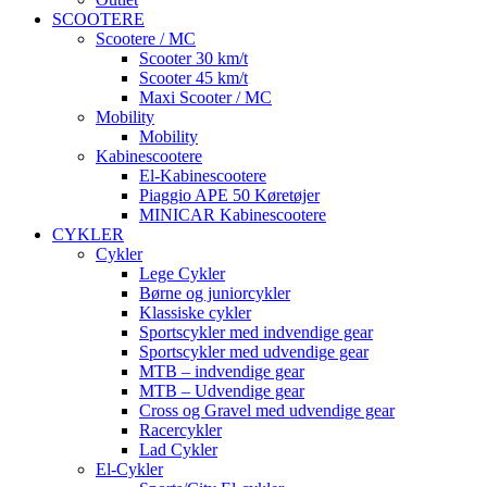
SCOOTERE
Scootere / MC
Scooter 30 km/t
Scooter 45 km/t
Maxi Scooter / MC
Mobility
Mobility
Kabinescootere
El-Kabinescootere
Piaggio APE 50 Køretøjer
MINICAR Kabinescootere
CYKLER
Cykler
Lege Cykler
Børne og juniorcykler
Klassiske cykler
Sportscykler med indvendige gear
Sportscykler med udvendige gear
MTB – indvendige gear
MTB – Udvendige gear
Cross og Gravel med udvendige gear
Racercykler
Lad Cykler
El-Cykler