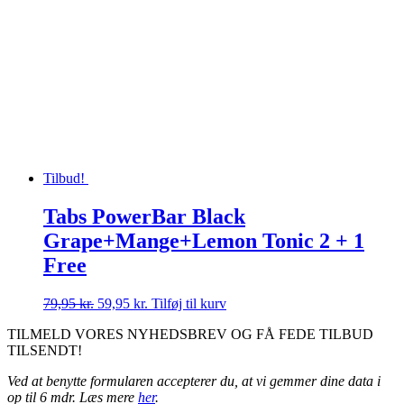
Tilbud!
Tabs PowerBar Black
Grape+Mange+Lemon Tonic 2 + 1
Free
Den
Den
79,95
kr.
59,95
kr.
Tilføj til kurv
oprindelige
aktuelle
TILMELD VORES NYHEDSBREV OG FÅ FEDE TILBUD
pris
pris
TILSENDT!
var:
er:
79,95 kr..
59,95 kr..
Ved at benytte formularen accepterer du, at vi gemmer dine data i
op til 6 mdr. Læs mere
her
.