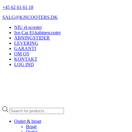
+45 62 61 61 18
SALG@KJSCOOTERS.DK
NIU el-scooter
Ive-Car El-kabinescooter
ÅBNINGSTIDER
LEVERING
GARANTI
OM OS
KONTAKT
LOG IND
Products
search
Outlet & brugt
Brugt
Outlet