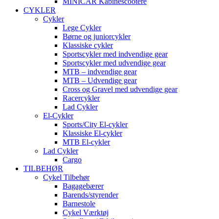
MINICAR Kabinescootere
CYKLER
Cykler
Lege Cykler
Børne og juniorcykler
Klassiske cykler
Sportscykler med indvendige gear
Sportscykler med udvendige gear
MTB – indvendige gear
MTB – Udvendige gear
Cross og Gravel med udvendige gear
Racercykler
Lad Cykler
El-Cykler
Sports/City El-cykler
Klassiske El-cykler
MTB El-cykler
Lad Cykler
Cargo
TILBEHØR
Cykel Tilbehør
Bagagebærer
Barends/styrender
Barnestole
Cykel Værktøj