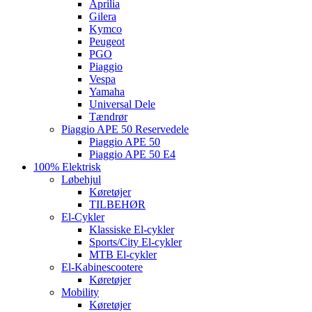
Aprilia
Gilera
Kymco
Peugeot
PGO
Piaggio
Vespa
Yamaha
Universal Dele
Tændrør
Piaggio APE 50 Reservedele
Piaggio APE 50
Piaggio APE 50 E4
100% Elektrisk
Løbehjul
Køretøjer
TILBEHØR
El-Cykler
Klassiske El-cykler
Sports/City El-cykler
MTB El-cykler
El-Kabinescootere
Køretøjer
Mobility
Køretøjer