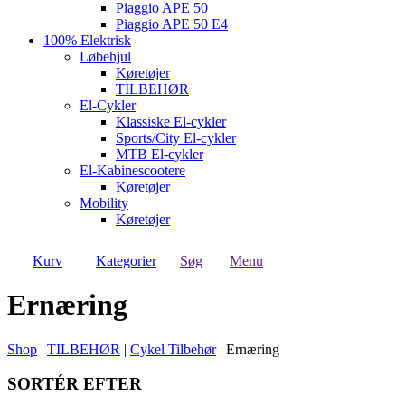
Piaggio APE 50
Piaggio APE 50 E4
100% Elektrisk
Løbehjul
Køretøjer
TILBEHØR
El-Cykler
Klassiske El-cykler
Sports/City El-cykler
MTB El-cykler
El-Kabinescootere
Køretøjer
Mobility
Køretøjer
Kurv
Kategorier
Søg
Menu
Ernæring
Shop
|
TILBEHØR
|
Cykel Tilbehør
|
Ernæring
SORTÉR EFTER