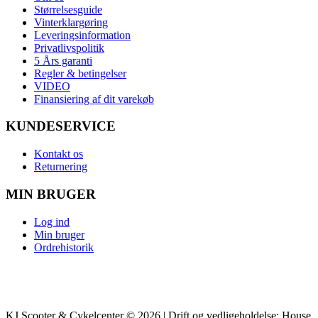
Størrelsesguide
Vinterklargøring
Leveringsinformation
Privatlivspolitik
5 Års garanti
Regler & betingelser
VIDEO
Finansiering af dit varekøb
KUNDESERVICE
Kontakt os
Returnering
MIN BRUGER
Log ind
Min bruger
Ordrehistorik
KJ Scooter & Cykelcenter © 2026 | Drift og vedligeholdelse: House