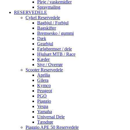
Pleje / vaskemidler
Spraymaling
RESERVEDELE
Cykel Reservedele
Baghjul / Forhjul
Bagskifter
Bremsesko / gummi
Dæk
Gearhjul
Fælgbremser / dele
Hjulsæt MTB / Race
Kæder
Styr / Overrør
Scooter Reservedele
Aprilia
Gilera
Kymco
Peugeot
PGO
Piaggio
Vespa
Yamaha
Universal Dele
Tændrør
Piaggio APE 50 Reservedele