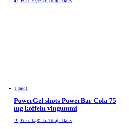
Den
Den
47,95
kr.
39,95
kr.
Tilføj til kurv
oprindelige
aktuelle
pris
pris
var:
er:
47,95 kr..
39,95 kr..
Tilbud!
PowerGel shots PowerBar Cola 75
mg koffein vingummi
Den
Den
19,95
kr.
14,95
kr.
Tilføj til kurv
oprindelige
aktuelle