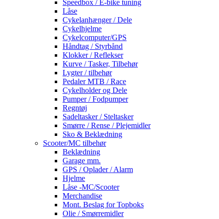
Speedbox / E-bike tuning
Låse
Cykelanhænger / Dele
Cykelhjelme
Cykelcomputer/GPS
Håndtag / Styrbånd
Klokker / Reflekser
Kurve / Tasker, Tilbehør
Lygter / tilbehør
Pedaler MTB / Race
Cykelholder og Dele
Pumper / Fodpumper
Regntøj
Sadeltasker / Steltasker
Smørre / Rense / Plejemidler
Sko & Beklædning
Scooter/MC tilbehør
Beklædning
Garage mm.
GPS / Oplader / Alarm
Hjelme
Låse -MC/Scooter
Merchandise
Mont. Beslag for Topboks
Olie / Smørremidler