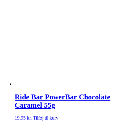
pris
pris
var:
er:
19,95 kr..
14,95 kr..
Ride Bar PowerBar Chocolate
Caramel 55g
19,95
kr.
Tilføj til kurv