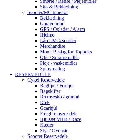
Smørre / Rense / Plejemidler
Sko & Beklædning
Scooter/MC tilbehør
Beklædning
Garage mm.
GPS / Oplader / Alarm
Hjelme
Låse -MC/Scooter
Merchandise
Mont. Beslag for Topboks
Olie / Smørremidler
Pleje / vaskemidler
Spraymaling
RESERVEDELE
Cykel Reservedele
Baghjul / Forhjul
Bagskifter
Bremsesko / gummi
Dæk
Gearhjul
Fælgbremser / dele
Hjulsæt MTB / Race
Kæder
Styr / Overrør
Scooter Reservedele