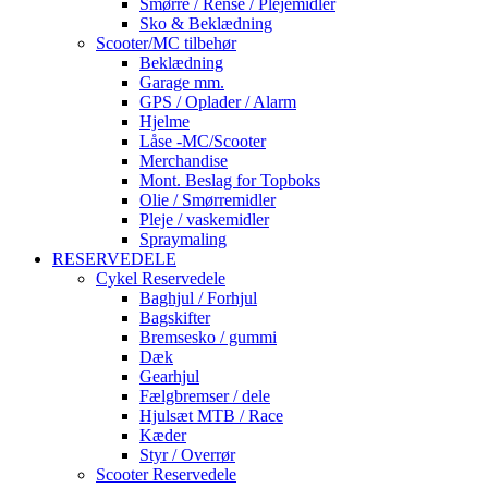
Smørre / Rense / Plejemidler
Sko & Beklædning
Scooter/MC tilbehør
Beklædning
Garage mm.
GPS / Oplader / Alarm
Hjelme
Låse -MC/Scooter
Merchandise
Mont. Beslag for Topboks
Olie / Smørremidler
Pleje / vaskemidler
Spraymaling
RESERVEDELE
Cykel Reservedele
Baghjul / Forhjul
Bagskifter
Bremsesko / gummi
Dæk
Gearhjul
Fælgbremser / dele
Hjulsæt MTB / Race
Kæder
Styr / Overrør
Scooter Reservedele