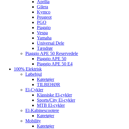
Aprilia
Gilera
Kymco
Peugeot
PGO
Piaggio
Vespa
Yamaha
Universal Dele
Tændrør
Piaggio APE 50 Reservedele
Piaggio APE 50
Piaggio APE 50 E4
100% Elektrisk
Løbehjul
Køretøjer
TILBEHØR
El-Cykler
Klassiske El-cykler
Sports/City El-cykler
MTB El-cykler
El-Kabinescootere
Køretøjer
Mobility
Køretøjer