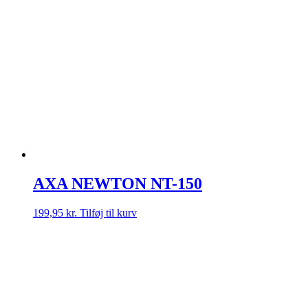
Mulighederne
kan
vælges
på
varesiden
AXA NEWTON NT-150
199,95
kr.
Tilføj til kurv