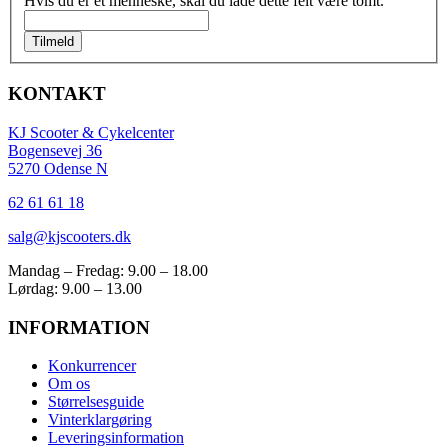
Hvis du er et menneske, skal du lade dette felt være tomt.
Tilmeld
KONTAKT
KJ Scooter & Cykelcenter
Bogensevej 36
5270 Odense N
62 61 61 18
salg@kjscooters.dk
Mandag – Fredag: 9.00 – 18.00
Lørdag: 9.00 – 13.00
INFORMATION
Konkurrencer
Om os
Størrelsesguide
Vinterklargøring
Leveringsinformation