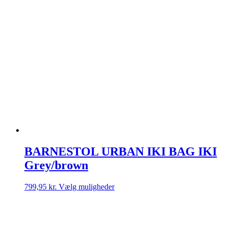
BARNESTOL URBAN IKI BAG IKI
Grey/brown
Dette
799,95
kr.
Vælg muligheder
vare
har
flere
varianter.