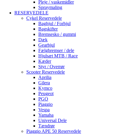
Pleje / vaskemidler
Spraymaling
RESERVEDELE
Cykel Reservedele
Baghjul / Forhjul
Bagskifter
Bremsesko / gummi
Dæk
Gearhjul
Fælgbremser / dele
Hjulsæt MTB / Race
Kæder
Styr / Overrør
Scooter Reservedele
Aprilia
Gilera
Kymco
Peugeot
PGO
Piaggio
Vespa
Yamaha
Universal Dele
Tændrør
Piaggio APE 50 Reservedele