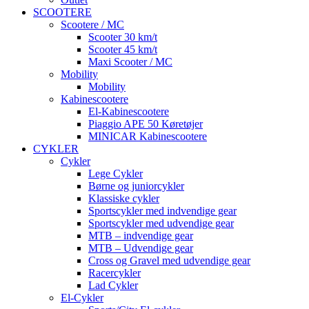
SCOOTERE
Scootere / MC
Scooter 30 km/t
Scooter 45 km/t
Maxi Scooter / MC
Mobility
Mobility
Kabinescootere
El-Kabinescootere
Piaggio APE 50 Køretøjer
MINICAR Kabinescootere
CYKLER
Cykler
Lege Cykler
Børne og juniorcykler
Klassiske cykler
Sportscykler med indvendige gear
Sportscykler med udvendige gear
MTB – indvendige gear
MTB – Udvendige gear
Cross og Gravel med udvendige gear
Racercykler
Lad Cykler
El-Cykler