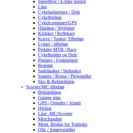
Speedbox / E-bike tuning
Låse
Cykelanhænger / Dele
Cykelhjelme
Cykelcomputer/GPS
Håndtag / Styrbånd
Klokker / Reflekser
Kurve / Tasker, Tilbehør
Lygter / tilbehør
Pedaler MTB / Race
Cykelholder og Dele
Pumper / Fodpumper
Regntøj
Sadeltasker / Steltasker
Smørre / Rense / Plejemidler
Sko & Beklædning
Scooter/MC tilbehør
Beklædning
Garage mm.
GPS / Oplader / Alarm
Hjelme
Låse -MC/Scooter
Merchandise
Mont. Beslag for Topboks
Olie / Smørremidler