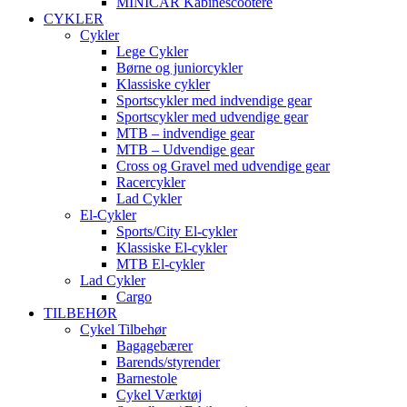
MINICAR Kabinescootere
CYKLER
Cykler
Lege Cykler
Børne og juniorcykler
Klassiske cykler
Sportscykler med indvendige gear
Sportscykler med udvendige gear
MTB – indvendige gear
MTB – Udvendige gear
Cross og Gravel med udvendige gear
Racercykler
Lad Cykler
El-Cykler
Sports/City El-cykler
Klassiske El-cykler
MTB El-cykler
Lad Cykler
Cargo
TILBEHØR
Cykel Tilbehør
Bagagebærer
Barends/styrender
Barnestole
Cykel Værktøj