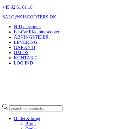
+45 62 61 61 18
SALG@KJSCOOTERS.DK
NIU el-scooter
Ive-Car El-kabinescooter
ÅBNINGSTIDER
LEVERING
GARANTI
OM OS
KONTAKT
LOG IND
Products
search
Outlet & brugt
Brugt
Outlet