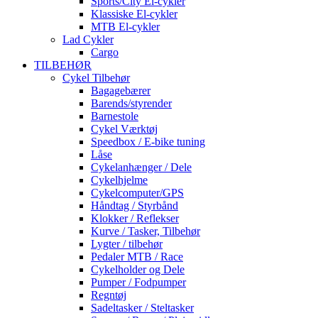
Sports/City El-cykler
Klassiske El-cykler
MTB El-cykler
Lad Cykler
Cargo
TILBEHØR
Cykel Tilbehør
Bagagebærer
Barends/styrender
Barnestole
Cykel Værktøj
Speedbox / E-bike tuning
Låse
Cykelanhænger / Dele
Cykelhjelme
Cykelcomputer/GPS
Håndtag / Styrbånd
Klokker / Reflekser
Kurve / Tasker, Tilbehør
Lygter / tilbehør
Pedaler MTB / Race
Cykelholder og Dele
Pumper / Fodpumper
Regntøj
Sadeltasker / Steltasker