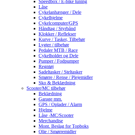
Speedbox / E-bike tuning
Låse
Cykelanhænger / Dele
Cykelhjelme
Cykelcomputer/GPS
Håndtag / Styrbånd
Klokker / Reflekser
Kurve / Tasker, Tilbehør
Lygter / tilbehør
Pedaler MTB / Race
Cykelholder og Dele
Pumper / Fodpumper
Regntøj
Sadeltasker / Steltasker
Smørre / Rense / Plejemidler
Sko & Beklædning
Scooter/MC tilbehør
Beklædning
Garage mm.
GPS / Oplader / Alarm
Hjelme
Låse -MC/Scooter
Merchandise
Mont. Beslag for Topboks
Olie / Smørremidler