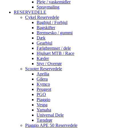
Pleje / vaskemidler
Spraymaling
RESERVEDELE
Cykel Reservedele
Baghjul / Forhjul
Bagskifter
Bremsesko / gummi
Dæk
Gearhjul
Fælgbremser / dele
Hjulsæt MTB / Race
Kæder
Styr / Overrør
Scooter Reservedele
Aprilia
Gilera
Kymco
Peugeot
PGO
Piaggio
Vespa
Yamaha
Universal Dele
Tændrør
Piaggio APE 50 Reservedele