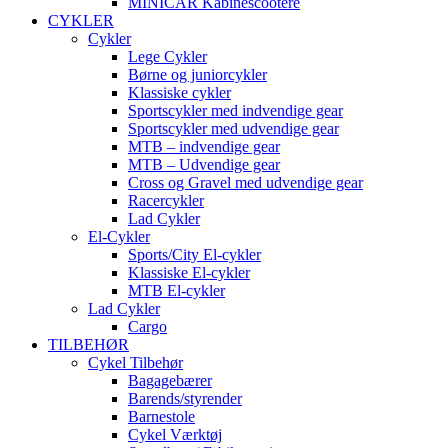
MINICAR Kabinescootere
CYKLER
Cykler
Lege Cykler
Børne og juniorcykler
Klassiske cykler
Sportscykler med indvendige gear
Sportscykler med udvendige gear
MTB – indvendige gear
MTB – Udvendige gear
Cross og Gravel med udvendige gear
Racercykler
Lad Cykler
El-Cykler
Sports/City El-cykler
Klassiske El-cykler
MTB El-cykler
Lad Cykler
Cargo
TILBEHØR
Cykel Tilbehør
Bagagebærer
Barends/styrender
Barnestole
Cykel Værktøj