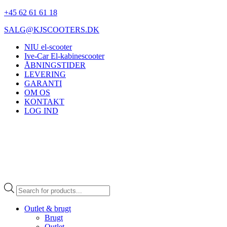
+45 62 61 61 18
SALG@KJSCOOTERS.DK
NIU el-scooter
Ive-Car El-kabinescooter
ÅBNINGSTIDER
LEVERING
GARANTI
OM OS
KONTAKT
LOG IND
Products
search
Outlet & brugt
Brugt
Outlet