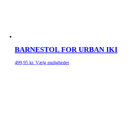
BARNESTOL FOR URBAN IKI
Dette
499,95
kr.
Vælg muligheder
vare
har
flere
varianter.
Mulighederne
kan
vælges
på
varesiden