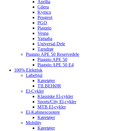
Aprilia
Gilera
Kymco
Peugeot
PGO
Piaggio
Vespa
Yamaha
Universal Dele
Tændrør
Piaggio APE 50 Reservedele
Piaggio APE 50
Piaggio APE 50 E4
100% Elektrisk
Løbehjul
Køretøjer
TILBEHØR
El-Cykler
Klassiske El-cykler
Sports/City El-cykler
MTB El-cykler
El-Kabinescootere
Køretøjer
Mobility
Køretøjer