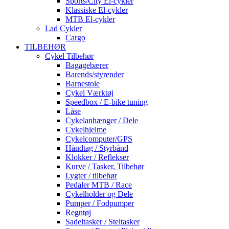
Sports/City El-cykler
Klassiske El-cykler
MTB El-cykler
Lad Cykler
Cargo
TILBEHØR
Cykel Tilbehør
Bagagebærer
Barends/styrender
Barnestole
Cykel Værktøj
Speedbox / E-bike tuning
Låse
Cykelanhænger / Dele
Cykelhjelme
Cykelcomputer/GPS
Håndtag / Styrbånd
Klokker / Reflekser
Kurve / Tasker, Tilbehør
Lygter / tilbehør
Pedaler MTB / Race
Cykelholder og Dele
Pumper / Fodpumper
Regntøj
Sadeltasker / Steltasker