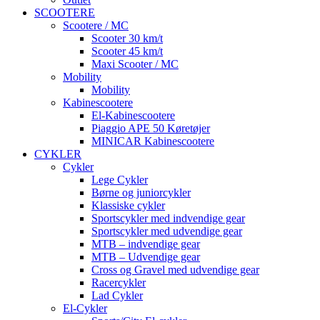
SCOOTERE
Scootere / MC
Scooter 30 km/t
Scooter 45 km/t
Maxi Scooter / MC
Mobility
Mobility
Kabinescootere
El-Kabinescootere
Piaggio APE 50 Køretøjer
MINICAR Kabinescootere
CYKLER
Cykler
Lege Cykler
Børne og juniorcykler
Klassiske cykler
Sportscykler med indvendige gear
Sportscykler med udvendige gear
MTB – indvendige gear
MTB – Udvendige gear
Cross og Gravel med udvendige gear
Racercykler
Lad Cykler
El-Cykler