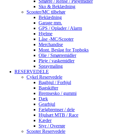
Smørre / Rense / Plejemidler
Sko & Beklædning
Scooter/MC tilbehør
Beklædning
Garage mm.
GPS / Oplader / Alarm
Hjelme
Låse -MC/Scooter
Merchandise
Mont. Beslag for Topboks
Olie / Smørremidler
Pleje / vaskemidler
Spraymaling
RESERVEDELE
Cykel Reservedele
Baghjul / Forhjul
Bagskifter
Bremsesko / gummi
Dæk
Gearhjul
Fælgbremser / dele
Hjulsæt MTB / Race
Kæder
Styr / Overrør
Scooter Reservedele