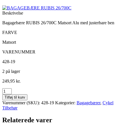
Beskrivelse
Bagagebære RUBIS 26/700C Matsort Alu med justerbare ben
FARVE
Matsort
VARENUMMER
428-19
2 på lager
249,95
kr.
BAGAGEBÆRE
RUBIS
Tilføj til kurv
26/700C
Varenummer (SKU):
428-19
Kategorier:
Bagagebærer
,
Cykel
antal
Tilbehør
Relaterede varer