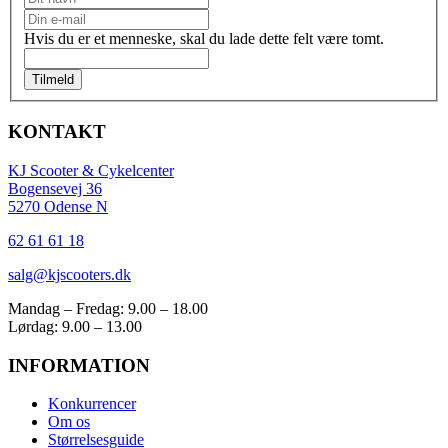
på
varesiden
Hvis du er et menneske, skal du lade dette felt være tomt.
Tilmeld
KONTAKT
KJ Scooter & Cykelcenter
Bogensevej 36
5270 Odense N
62 61 61 18
salg@kjscooters.dk
Mandag – Fredag: 9.00 – 18.00
Lørdag: 9.00 – 13.00
INFORMATION
Konkurrencer
Om os
Størrelsesguide