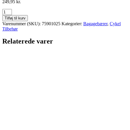
249,95
kr.
BAGAGEBÆRER
20"
Tilføj til kurv
ALU
Varenummer (SKU):
75901025
Kategorier:
Bagagebærer
,
Cykel
M/KLAP
Tilbehør
-
20"
Relaterede varer
antal