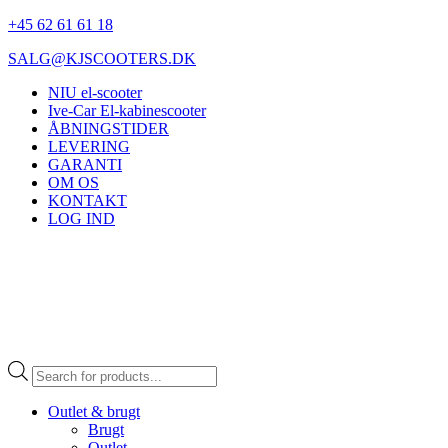
+45 62 61 61 18
SALG@KJSCOOTERS.DK
NIU el-scooter
Ive-Car El-kabinescooter
ÅBNINGSTIDER
LEVERING
GARANTI
OM OS
KONTAKT
LOG IND
Products
search
Outlet & brugt
Brugt
Outlet