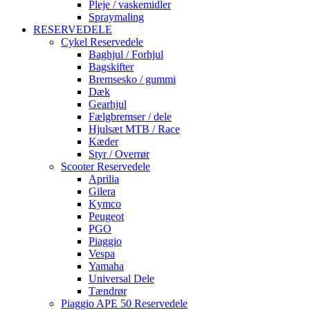
Pleje / vaskemidler
Spraymaling
RESERVEDELE
Cykel Reservedele
Baghjul / Forhjul
Bagskifter
Bremsesko / gummi
Dæk
Gearhjul
Fælgbremser / dele
Hjulsæt MTB / Race
Kæder
Styr / Overrør
Scooter Reservedele
Aprilia
Gilera
Kymco
Peugeot
PGO
Piaggio
Vespa
Yamaha
Universal Dele
Tændrør
Piaggio APE 50 Reservedele