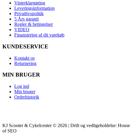
Vinterklargøring
Leveringsinformation
Privatlivspolitik
5 Års garanti
Regler & betingelser
VIDEO
Finansiering af dit varekøb
KUNDESERVICE
Kontakt os
Returnering
MIN BRUGER
Log ind
Min bruger
Ordrehistorik
KJ Scooter & Cykelcenter © 2026 | Drift og vedligeholdelse: House
of SEO