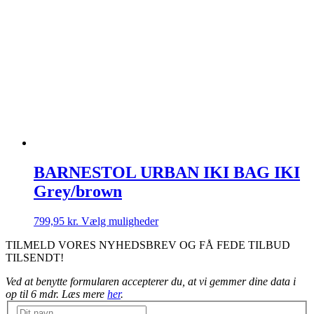
BARNESTOL URBAN IKI BAG IKI
Grey/brown
Dette
799,95
kr.
Vælg muligheder
vare
TILMELD VORES NYHEDSBREV OG FÅ FEDE TILBUD
har
TILSENDT!
flere
varianter.
Ved at benytte formularen accepterer du, at vi gemmer dine data i
Mulighederne
op til 6 mdr. Læs mere
her
.
kan
vælges
Nyhedsbrev