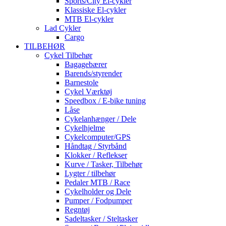
Sports/City El-cykler
Klassiske El-cykler
MTB El-cykler
Lad Cykler
Cargo
TILBEHØR
Cykel Tilbehør
Bagagebærer
Barends/styrender
Barnestole
Cykel Værktøj
Speedbox / E-bike tuning
Låse
Cykelanhænger / Dele
Cykelhjelme
Cykelcomputer/GPS
Håndtag / Styrbånd
Klokker / Reflekser
Kurve / Tasker, Tilbehør
Lygter / tilbehør
Pedaler MTB / Race
Cykelholder og Dele
Pumper / Fodpumper
Regntøj
Sadeltasker / Steltasker