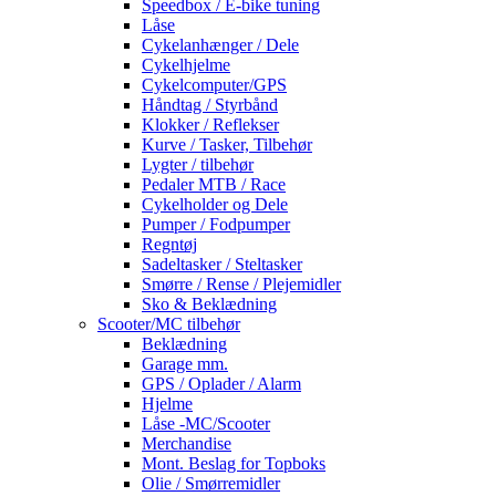
Speedbox / E-bike tuning
Låse
Cykelanhænger / Dele
Cykelhjelme
Cykelcomputer/GPS
Håndtag / Styrbånd
Klokker / Reflekser
Kurve / Tasker, Tilbehør
Lygter / tilbehør
Pedaler MTB / Race
Cykelholder og Dele
Pumper / Fodpumper
Regntøj
Sadeltasker / Steltasker
Smørre / Rense / Plejemidler
Sko & Beklædning
Scooter/MC tilbehør
Beklædning
Garage mm.
GPS / Oplader / Alarm
Hjelme
Låse -MC/Scooter
Merchandise
Mont. Beslag for Topboks
Olie / Smørremidler