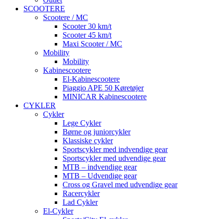
SCOOTERE
Scootere / MC
Scooter 30 km/t
Scooter 45 km/t
Maxi Scooter / MC
Mobility
Mobility
Kabinescootere
El-Kabinescootere
Piaggio APE 50 Køretøjer
MINICAR Kabinescootere
CYKLER
Cykler
Lege Cykler
Børne og juniorcykler
Klassiske cykler
Sportscykler med indvendige gear
Sportscykler med udvendige gear
MTB – indvendige gear
MTB – Udvendige gear
Cross og Gravel med udvendige gear
Racercykler
Lad Cykler
El-Cykler