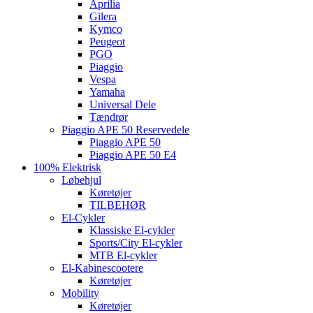
Aprilia
Gilera
Kymco
Peugeot
PGO
Piaggio
Vespa
Yamaha
Universal Dele
Tændrør
Piaggio APE 50 Reservedele
Piaggio APE 50
Piaggio APE 50 E4
100% Elektrisk
Løbehjul
Køretøjer
TILBEHØR
El-Cykler
Klassiske El-cykler
Sports/City El-cykler
MTB El-cykler
El-Kabinescootere
Køretøjer
Mobility
Køretøjer