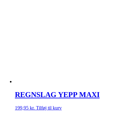
flere
varianter.
Mulighederne
kan
vælges
på
varesiden
REGNSLAG YEPP MAXI
199,95
kr.
Tilføj til kurv