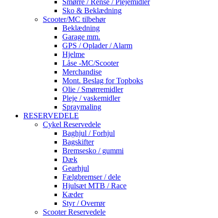
Smørre / Rense / Plejemidler
Sko & Beklædning
Scooter/MC tilbehør
Beklædning
Garage mm.
GPS / Oplader / Alarm
Hjelme
Låse -MC/Scooter
Merchandise
Mont. Beslag for Topboks
Olie / Smørremidler
Pleje / vaskemidler
Spraymaling
RESERVEDELE
Cykel Reservedele
Baghjul / Forhjul
Bagskifter
Bremsesko / gummi
Dæk
Gearhjul
Fælgbremser / dele
Hjulsæt MTB / Race
Kæder
Styr / Overrør
Scooter Reservedele