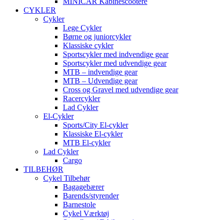
MINICAR Kabinescootere
CYKLER
Cykler
Lege Cykler
Børne og juniorcykler
Klassiske cykler
Sportscykler med indvendige gear
Sportscykler med udvendige gear
MTB – indvendige gear
MTB – Udvendige gear
Cross og Gravel med udvendige gear
Racercykler
Lad Cykler
El-Cykler
Sports/City El-cykler
Klassiske El-cykler
MTB El-cykler
Lad Cykler
Cargo
TILBEHØR
Cykel Tilbehør
Bagagebærer
Barends/styrender
Barnestole
Cykel Værktøj