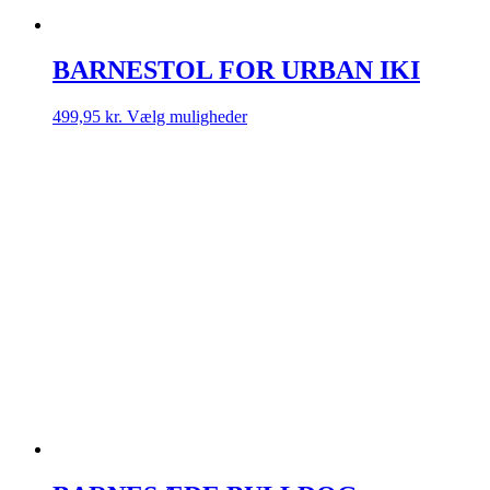
BARNESTOL FOR URBAN IKI
Dette
499,95
kr.
Vælg muligheder
vare
har
flere
varianter.
Mulighederne
kan
vælges
på
varesiden