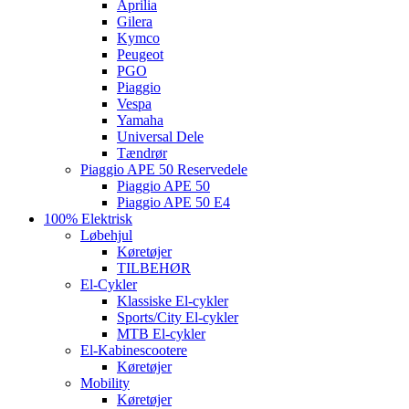
Aprilia
Gilera
Kymco
Peugeot
PGO
Piaggio
Vespa
Yamaha
Universal Dele
Tændrør
Piaggio APE 50 Reservedele
Piaggio APE 50
Piaggio APE 50 E4
100% Elektrisk
Løbehjul
Køretøjer
TILBEHØR
El-Cykler
Klassiske El-cykler
Sports/City El-cykler
MTB El-cykler
El-Kabinescootere
Køretøjer
Mobility
Køretøjer