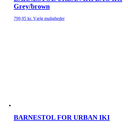
Grey/brown
Dette
799,95
kr.
Vælg muligheder
vare
har
flere
varianter.
Mulighederne
kan
vælges
på
varesiden
BARNESTOL FOR URBAN IKI