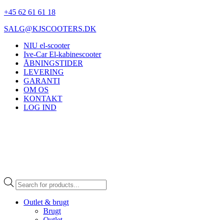
+45 62 61 61 18
SALG@KJSCOOTERS.DK
NIU el-scooter
Ive-Car El-kabinescooter
ÅBNINGSTIDER
LEVERING
GARANTI
OM OS
KONTAKT
LOG IND
Products
search
Outlet & brugt
Brugt
Outlet