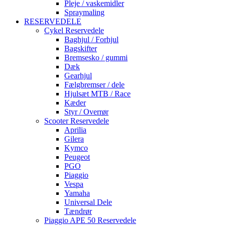
Pleje / vaskemidler
Spraymaling
RESERVEDELE
Cykel Reservedele
Baghjul / Forhjul
Bagskifter
Bremsesko / gummi
Dæk
Gearhjul
Fælgbremser / dele
Hjulsæt MTB / Race
Kæder
Styr / Overrør
Scooter Reservedele
Aprilia
Gilera
Kymco
Peugeot
PGO
Piaggio
Vespa
Yamaha
Universal Dele
Tændrør
Piaggio APE 50 Reservedele