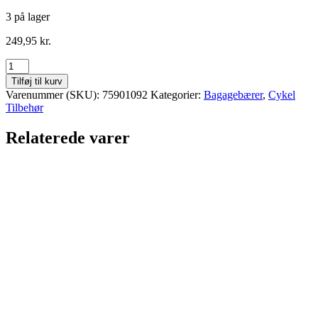
3 på lager
249,95
kr.
BAGAGEBÆRER
BIKE
Tilføj til kurv
ATTITUDE
Varenummer (SKU):
75901092
Kategorier:
Bagagebærer
,
Cykel
26"/700C
Tilbehør
antal
Relaterede varer