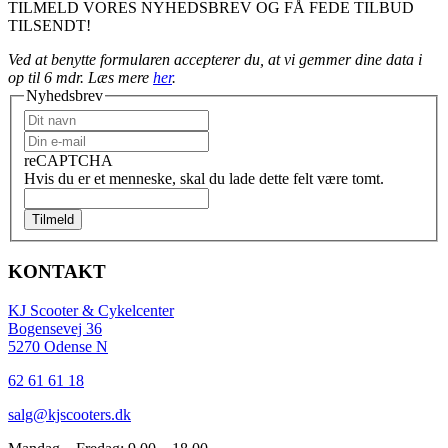
TILMELD VORES NYHEDSBREV OG FÅ FEDE TILBUD
TILSENDT!
Ved at benytte formularen accepterer du, at vi gemmer dine data i
op til 6 mdr. Læs mere
her
.
Nyhedsbrev
reCAPTCHA
Hvis du er et menneske, skal du lade dette felt være tomt.
Tilmeld
KONTAKT
KJ Scooter & Cykelcenter
Bogensevej 36
5270 Odense N
62 61 61 18
salg@kjscooters.dk