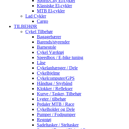
Sports/City El-cykler
Klassiske El-cykler
MTB El-cykler
Lad Cykler
Cargo
TILBEHØR
Cykel Tilbehør
Bagagebærer
Barends/styrender
Barnestole
Cykel Værktøj
Speedbox / E-bike tuning
Låse
Cykelanhænger / Dele
Cykelhjelme
Cykelcomputer/GPS
Håndtag / Styrbånd
Klokker / Reflekser
Kurve / Tasker, Tilbehør
Lygter / tilbehør
Pedaler MTB / Race
Cykelholder og Dele
Pumper / Fodpumper
Regntøj
Sadeltasker / Steltasker