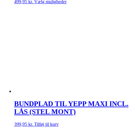
Dette
499,95
kr.
Vælg muligheder
vare
har
flere
varianter.
Mulighederne
kan
vælges
på
varesiden
BUNDPLAD TIL YEPP MAXI INCL.
LÅS (STEL MONT)
399,95
kr.
Tilføj til kurv