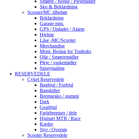
Smørre / Rense / Plejemidler
Sko & Beklædning
Scooter/MC tilbehør
Beklædning
Garage mm.
GPS / Oplader / Alarm
Hjelme
Låse -MC/Scooter
Merchandise
Mont. Beslag for Topboks
Olie / Smørremidler
Pleje / vaskemidler
Spraymaling
RESERVEDELE
Cykel Reservedele
Baghjul / Forhjul
Bagskifter
Bremsesko / gummi
Dæk
Gearhjul
Fælgbremser / dele
Hjulsæt MTB / Race
Kæder
Styr / Overrør
Scooter Reservedele