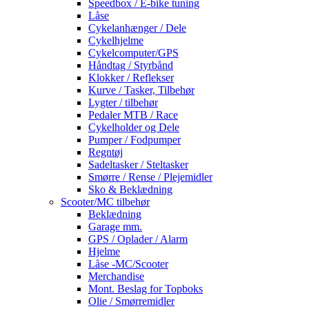
Speedbox / E-bike tuning
Låse
Cykelanhænger / Dele
Cykelhjelme
Cykelcomputer/GPS
Håndtag / Styrbånd
Klokker / Reflekser
Kurve / Tasker, Tilbehør
Lygter / tilbehør
Pedaler MTB / Race
Cykelholder og Dele
Pumper / Fodpumper
Regntøj
Sadeltasker / Steltasker
Smørre / Rense / Plejemidler
Sko & Beklædning
Scooter/MC tilbehør
Beklædning
Garage mm.
GPS / Oplader / Alarm
Hjelme
Låse -MC/Scooter
Merchandise
Mont. Beslag for Topboks
Olie / Smørremidler