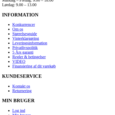
Mandag – Fredag: 9.00 – 18.00
Lørdag: 9.00 – 13.00
INFORMATION
Konkurrencer
Om os
Størrelsesguide
Vinterklargøring
Leveringsinformation
Privatlivspolitik
5 Års garanti
Regler & betingelser
VIDEO
Finansiering af dit varekøb
KUNDESERVICE
Kontakt os
Returnering
MIN BRUGER
Log ind