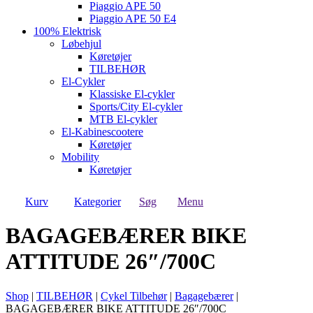
Piaggio APE 50
Piaggio APE 50 E4
100% Elektrisk
Løbehjul
Køretøjer
TILBEHØR
El-Cykler
Klassiske El-cykler
Sports/City El-cykler
MTB El-cykler
El-Kabinescootere
Køretøjer
Mobility
Køretøjer
Kurv
Kategorier
Søg
Menu
BAGAGEBÆRER BIKE
ATTITUDE 26″/700C
Shop
|
TILBEHØR
|
Cykel Tilbehør
|
Bagagebærer
|
BAGAGEBÆRER BIKE ATTITUDE 26″/700C