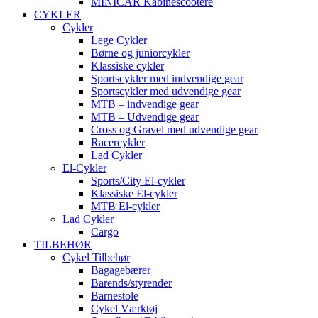
MINICAR Kabinescootere
CYKLER
Cykler
Lege Cykler
Børne og juniorcykler
Klassiske cykler
Sportscykler med indvendige gear
Sportscykler med udvendige gear
MTB – indvendige gear
MTB – Udvendige gear
Cross og Gravel med udvendige gear
Racercykler
Lad Cykler
El-Cykler
Sports/City El-cykler
Klassiske El-cykler
MTB El-cykler
Lad Cykler
Cargo
TILBEHØR
Cykel Tilbehør
Bagagebærer
Barends/styrender
Barnestole
Cykel Værktøj