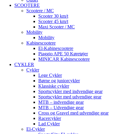
SCOOTERE
Scootere / MC
Scooter 30 km/t
Scooter 45 km/t
Maxi Scooter / MC
Mobility
Mobility
Kabinescootere
El-Kabinescootere
Piaggio APE 50 Køretøjer
MINICAR Kabinescootere
CYKLER
Cykler
Lege Cykler
Børne og juniorcykler
Klassiske cykler
Sportscykler med indvendige gear
Sportscykler med udvendige gear
MTB – indvendige gear
MTB – Udvendige gear
Cross og Gravel med udvendige gear
Racercykler
Lad Cykler
El-Cykler