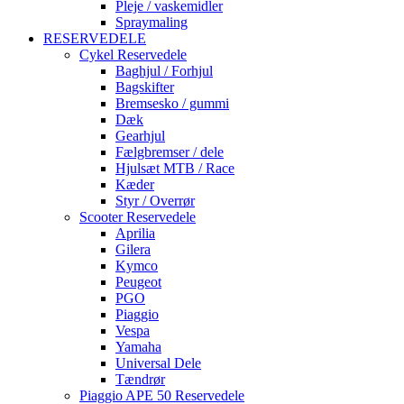
Pleje / vaskemidler
Spraymaling
RESERVEDELE
Cykel Reservedele
Baghjul / Forhjul
Bagskifter
Bremsesko / gummi
Dæk
Gearhjul
Fælgbremser / dele
Hjulsæt MTB / Race
Kæder
Styr / Overrør
Scooter Reservedele
Aprilia
Gilera
Kymco
Peugeot
PGO
Piaggio
Vespa
Yamaha
Universal Dele
Tændrør
Piaggio APE 50 Reservedele