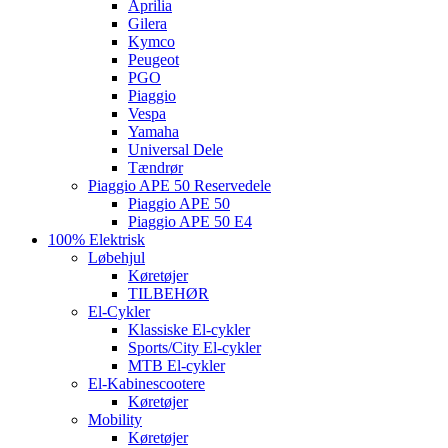
Aprilia
Gilera
Kymco
Peugeot
PGO
Piaggio
Vespa
Yamaha
Universal Dele
Tændrør
Piaggio APE 50 Reservedele
Piaggio APE 50
Piaggio APE 50 E4
100% Elektrisk
Løbehjul
Køretøjer
TILBEHØR
El-Cykler
Klassiske El-cykler
Sports/City El-cykler
MTB El-cykler
El-Kabinescootere
Køretøjer
Mobility
Køretøjer