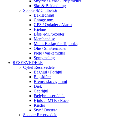
Smørre / Rense / Plejemidler
Sko & Beklædning
Scooter/MC tilbehør
Beklædning
Garage mm.
GPS / Oplader / Alarm
Hjelme
Låse -MC/Scooter
Merchandise
Mont. Beslag for Topboks
Olie / Smørremidler
Pleje / vaskemidler
Spraymaling
RESERVEDELE
Cykel Reservedele
Baghjul / Forhjul
Bagskifter
Bremsesko / gummi
Dæk
Gearhjul
Fælgbremser / dele
Hjulsæt MTB / Race
Kæder
Styr / Overrør
Scooter Reservedele