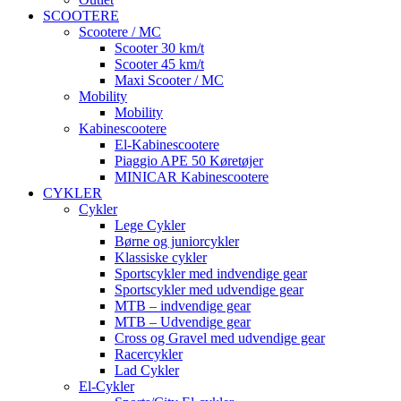
SCOOTERE
Scootere / MC
Scooter 30 km/t
Scooter 45 km/t
Maxi Scooter / MC
Mobility
Mobility
Kabinescootere
El-Kabinescootere
Piaggio APE 50 Køretøjer
MINICAR Kabinescootere
CYKLER
Cykler
Lege Cykler
Børne og juniorcykler
Klassiske cykler
Sportscykler med indvendige gear
Sportscykler med udvendige gear
MTB – indvendige gear
MTB – Udvendige gear
Cross og Gravel med udvendige gear
Racercykler
Lad Cykler
El-Cykler