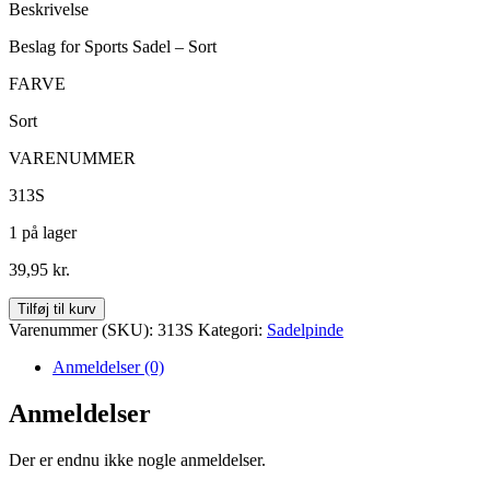
Beskrivelse
Beslag for Sports Sadel – Sort
FARVE
Sort
VARENUMMER
313S
1 på lager
39,95
kr.
Beslag
Tilføj til kurv
for
Varenummer (SKU):
313S
Kategori:
Sadelpinde
Sports
Sadel
Anmeldelser (0)
-
Sort
Anmeldelser
antal
Der er endnu ikke nogle anmeldelser.