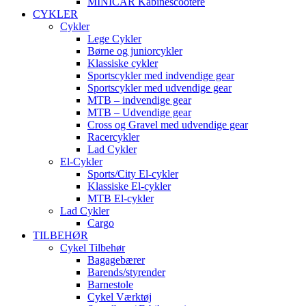
MINICAR Kabinescootere
CYKLER
Cykler
Lege Cykler
Børne og juniorcykler
Klassiske cykler
Sportscykler med indvendige gear
Sportscykler med udvendige gear
MTB – indvendige gear
MTB – Udvendige gear
Cross og Gravel med udvendige gear
Racercykler
Lad Cykler
El-Cykler
Sports/City El-cykler
Klassiske El-cykler
MTB El-cykler
Lad Cykler
Cargo
TILBEHØR
Cykel Tilbehør
Bagagebærer
Barends/styrender
Barnestole
Cykel Værktøj