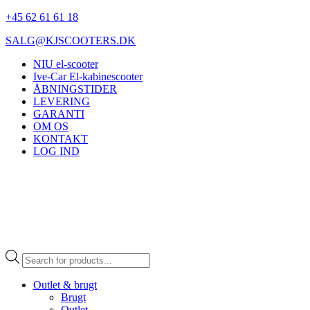
+45 62 61 61 18
SALG@KJSCOOTERS.DK
NIU el-scooter
Ive-Car El-kabinescooter
ÅBNINGSTIDER
LEVERING
GARANTI
OM OS
KONTAKT
LOG IND
Products
search
Outlet & brugt
Brugt
Outlet