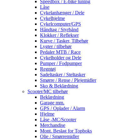
Speedbox / E-bike tuning
Låse
Cykelanhænger / Dele
Cykelhjelme
Cykelcomputer/GPS
Håndtag / Styrbånd
Klokker / Reflekser
Kurve / Tasker, Tilbehør
Lygter / tilbehør
Pedaler MTB / Race
Cykelholder og Dele
Pumper / Fodpumper
Regntøj
Sadeltasker / Steltasker
Smørre / Rense / Plejemidler
Sko & Beklædning
Scooter/MC tilbehør
Beklædning
Garage mm.
GPS / Oplader / Alarm
Hjelme
Låse -MC/Scooter
Merchandise
Mont. Beslag for Topboks
Olie / Smørremidler