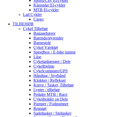
Sports/City El-cykler
Klassiske El-cykler
MTB El-cykler
Lad Cykler
Cargo
TILBEHØR
Cykel Tilbehør
Bagagebærer
Barends/styrender
Barnestole
Cykel Værktøj
Speedbox / E-bike tuning
Låse
Cykelanhænger / Dele
Cykelhjelme
Cykelcomputer/GPS
Håndtag / Styrbånd
Klokker / Reflekser
Kurve / Tasker, Tilbehør
Lygter / tilbehør
Pedaler MTB / Race
Cykelholder og Dele
Pumper / Fodpumper
Regntøj
Sadeltasker / Steltasker