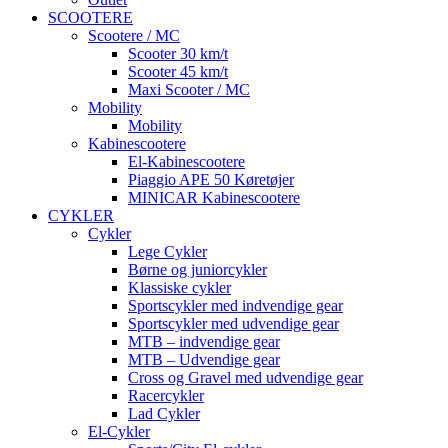
SCOOTERE
Scootere / MC
Scooter 30 km/t
Scooter 45 km/t
Maxi Scooter / MC
Mobility
Mobility
Kabinescootere
El-Kabinescootere
Piaggio APE 50 Køretøjer
MINICAR Kabinescootere
CYKLER
Cykler
Lege Cykler
Børne og juniorcykler
Klassiske cykler
Sportscykler med indvendige gear
Sportscykler med udvendige gear
MTB – indvendige gear
MTB – Udvendige gear
Cross og Gravel med udvendige gear
Racercykler
Lad Cykler
El-Cykler