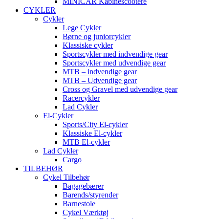
MINICAR Kabinescootere
CYKLER
Cykler
Lege Cykler
Børne og juniorcykler
Klassiske cykler
Sportscykler med indvendige gear
Sportscykler med udvendige gear
MTB – indvendige gear
MTB – Udvendige gear
Cross og Gravel med udvendige gear
Racercykler
Lad Cykler
El-Cykler
Sports/City El-cykler
Klassiske El-cykler
MTB El-cykler
Lad Cykler
Cargo
TILBEHØR
Cykel Tilbehør
Bagagebærer
Barends/styrender
Barnestole
Cykel Værktøj