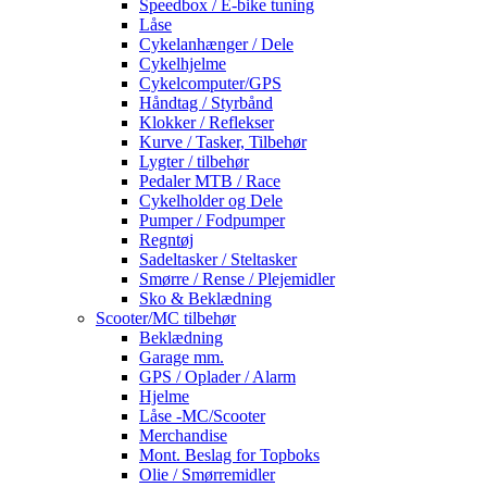
Speedbox / E-bike tuning
Låse
Cykelanhænger / Dele
Cykelhjelme
Cykelcomputer/GPS
Håndtag / Styrbånd
Klokker / Reflekser
Kurve / Tasker, Tilbehør
Lygter / tilbehør
Pedaler MTB / Race
Cykelholder og Dele
Pumper / Fodpumper
Regntøj
Sadeltasker / Steltasker
Smørre / Rense / Plejemidler
Sko & Beklædning
Scooter/MC tilbehør
Beklædning
Garage mm.
GPS / Oplader / Alarm
Hjelme
Låse -MC/Scooter
Merchandise
Mont. Beslag for Topboks
Olie / Smørremidler