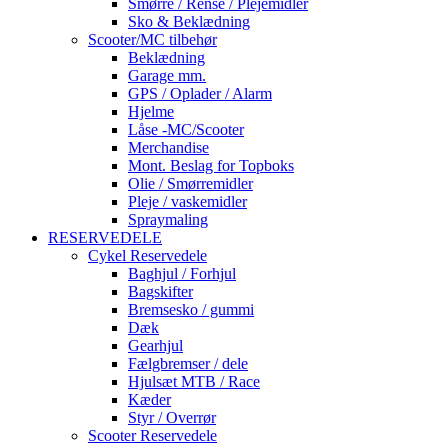
Smørre / Rense / Plejemidler
Sko & Beklædning
Scooter/MC tilbehør
Beklædning
Garage mm.
GPS / Oplader / Alarm
Hjelme
Låse -MC/Scooter
Merchandise
Mont. Beslag for Topboks
Olie / Smørremidler
Pleje / vaskemidler
Spraymaling
RESERVEDELE
Cykel Reservedele
Baghjul / Forhjul
Bagskifter
Bremsesko / gummi
Dæk
Gearhjul
Fælgbremser / dele
Hjulsæt MTB / Race
Kæder
Styr / Overrør
Scooter Reservedele