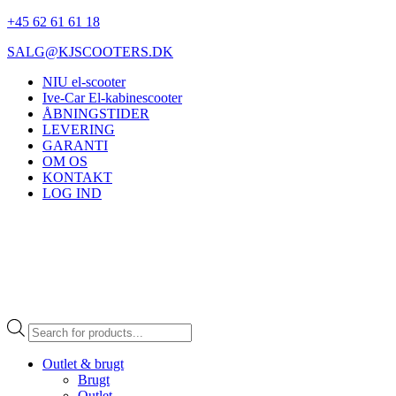
+45 62 61 61 18
SALG@KJSCOOTERS.DK
NIU el-scooter
Ive-Car El-kabinescooter
ÅBNINGSTIDER
LEVERING
GARANTI
OM OS
KONTAKT
LOG IND
Products
search
Outlet & brugt
Brugt
Outlet