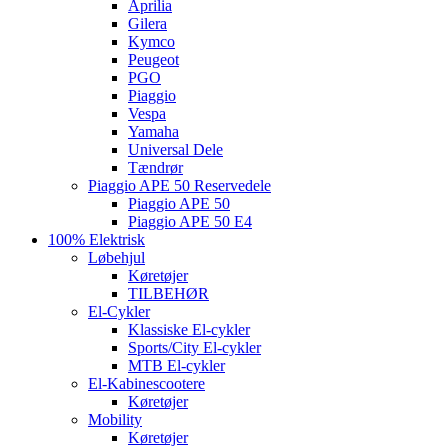
Aprilia
Gilera
Kymco
Peugeot
PGO
Piaggio
Vespa
Yamaha
Universal Dele
Tændrør
Piaggio APE 50 Reservedele
Piaggio APE 50
Piaggio APE 50 E4
100% Elektrisk
Løbehjul
Køretøjer
TILBEHØR
El-Cykler
Klassiske El-cykler
Sports/City El-cykler
MTB El-cykler
El-Kabinescootere
Køretøjer
Mobility
Køretøjer