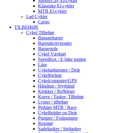
Sports/City El-cykler
Klassiske El-cykler
MTB El-cykler
Lad Cykler
Cargo
TILBEHØR
Cykel Tilbehør
Bagagebærer
Barends/styrender
Barnestole
Cykel Værktøj
Speedbox / E-bike tuning
Låse
Cykelanhænger / Dele
Cykelhjelme
Cykelcomputer/GPS
Håndtag / Styrbånd
Klokker / Reflekser
Kurve / Tasker, Tilbehør
Lygter / tilbehør
Pedaler MTB / Race
Cykelholder og Dele
Pumper / Fodpumper
Regntøj
Sadeltasker / Steltasker