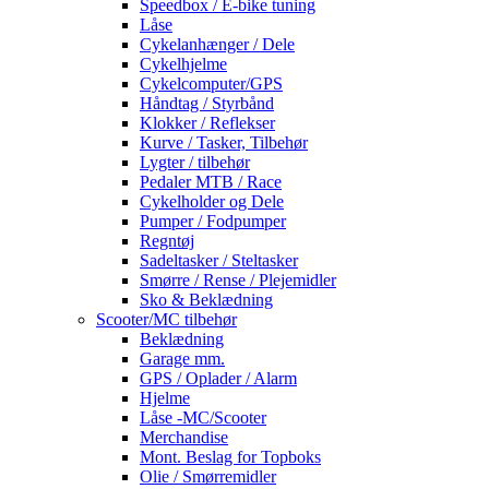
Speedbox / E-bike tuning
Låse
Cykelanhænger / Dele
Cykelhjelme
Cykelcomputer/GPS
Håndtag / Styrbånd
Klokker / Reflekser
Kurve / Tasker, Tilbehør
Lygter / tilbehør
Pedaler MTB / Race
Cykelholder og Dele
Pumper / Fodpumper
Regntøj
Sadeltasker / Steltasker
Smørre / Rense / Plejemidler
Sko & Beklædning
Scooter/MC tilbehør
Beklædning
Garage mm.
GPS / Oplader / Alarm
Hjelme
Låse -MC/Scooter
Merchandise
Mont. Beslag for Topboks
Olie / Smørremidler