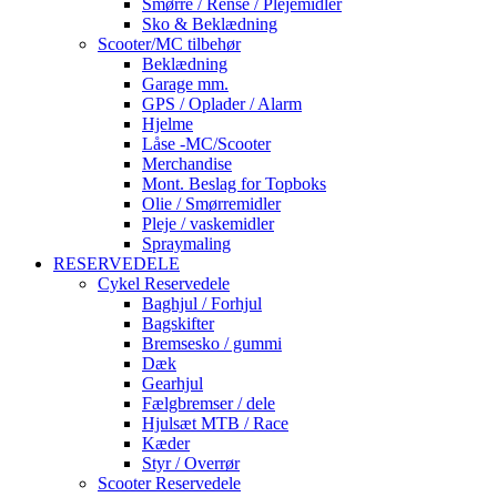
Smørre / Rense / Plejemidler
Sko & Beklædning
Scooter/MC tilbehør
Beklædning
Garage mm.
GPS / Oplader / Alarm
Hjelme
Låse -MC/Scooter
Merchandise
Mont. Beslag for Topboks
Olie / Smørremidler
Pleje / vaskemidler
Spraymaling
RESERVEDELE
Cykel Reservedele
Baghjul / Forhjul
Bagskifter
Bremsesko / gummi
Dæk
Gearhjul
Fælgbremser / dele
Hjulsæt MTB / Race
Kæder
Styr / Overrør
Scooter Reservedele