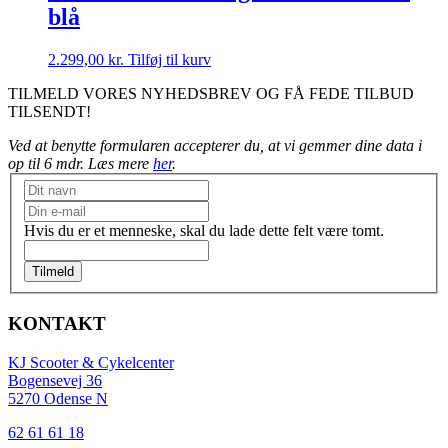
blå
2.299,00
kr.
Tilføj til kurv
TILMELD VORES NYHEDSBREV OG FÅ FEDE TILBUD
TILSENDT!
Ved at benytte formularen accepterer du, at vi gemmer dine data i
op til 6 mdr. Læs mere
her
.
Nyhedsbrev
Hvis du er et menneske, skal du lade dette felt være tomt.
Tilmeld
KONTAKT
KJ Scooter & Cykelcenter
Bogensevej 36
5270 Odense N
62 61 61 18