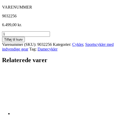
VARENUMMER
9032256
6.499,00
kr.
Centurion
Helium
Tilføj til kurv
Dame
Varenummer (SKU):
9032256
Kategorier:
Cykler
,
Sportscykler med
7g
indvendige gear
Tag:
Damecykler
Nexus
fodbremse
Relaterede varer
antal