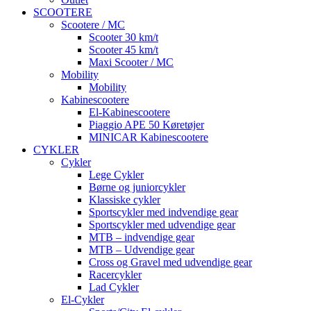
SCOOTERE
Scootere / MC
Scooter 30 km/t
Scooter 45 km/t
Maxi Scooter / MC
Mobility
Mobility
Kabinescootere
El-Kabinescootere
Piaggio APE 50 Køretøjer
MINICAR Kabinescootere
CYKLER
Cykler
Lege Cykler
Børne og juniorcykler
Klassiske cykler
Sportscykler med indvendige gear
Sportscykler med udvendige gear
MTB – indvendige gear
MTB – Udvendige gear
Cross og Gravel med udvendige gear
Racercykler
Lad Cykler
El-Cykler