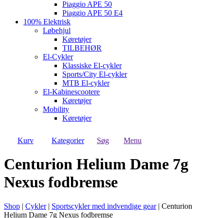
Piaggio APE 50
Piaggio APE 50 E4
100% Elektrisk
Løbehjul
Køretøjer
TILBEHØR
El-Cykler
Klassiske El-cykler
Sports/City El-cykler
MTB El-cykler
El-Kabinescootere
Køretøjer
Mobility
Køretøjer
Kurv
Kategorier
Søg
Menu
Centurion Helium Dame 7g
Nexus fodbremse
Shop
|
Cykler
|
Sportscykler med indvendige gear
|
Centurion
Helium Dame 7g Nexus fodbremse