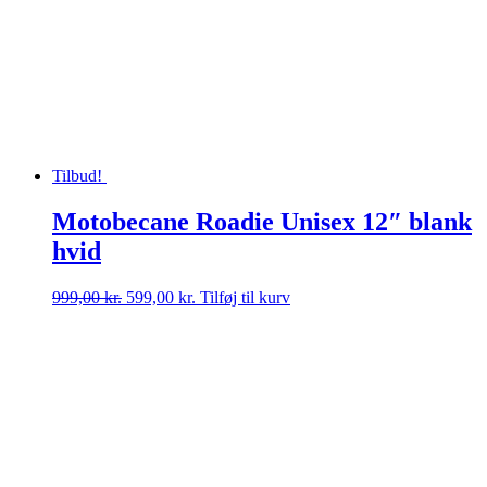
Tilbud!
Motobecane Roadie Unisex 12″ blank
hvid
Den
Den
999,00
kr.
599,00
kr.
Tilføj til kurv
oprindelige
aktuelle
pris
pris
var:
er:
999,00 kr..
599,00 kr..