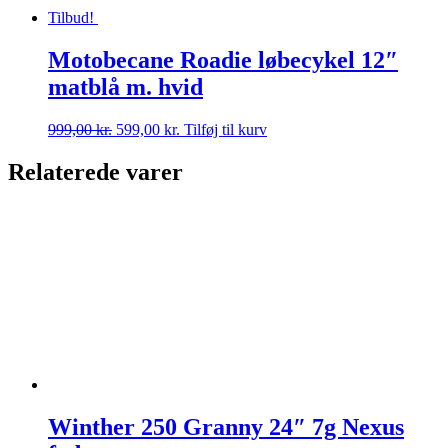
Tilbud!
Motobecane Roadie løbecykel 12″
matblå m. hvid
Den
Den
999,00
kr.
599,00
kr.
Tilføj til kurv
oprindelige
aktuelle
pris
pris
Relaterede varer
var:
er:
999,00 kr..
599,00 kr..
Winther 250 Granny 24″ 7g Nexus