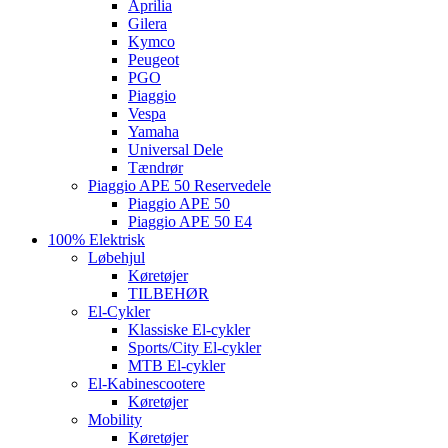
Aprilia
Gilera
Kymco
Peugeot
PGO
Piaggio
Vespa
Yamaha
Universal Dele
Tændrør
Piaggio APE 50 Reservedele
Piaggio APE 50
Piaggio APE 50 E4
100% Elektrisk
Løbehjul
Køretøjer
TILBEHØR
El-Cykler
Klassiske El-cykler
Sports/City El-cykler
MTB El-cykler
El-Kabinescootere
Køretøjer
Mobility
Køretøjer