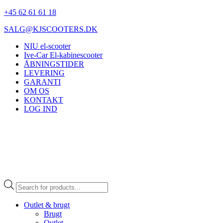
+45 62 61 61 18
SALG@KJSCOOTERS.DK
NIU el-scooter
Ive-Car El-kabinescooter
ÅBNINGSTIDER
LEVERING
GARANTI
OM OS
KONTAKT
LOG IND
Products
search
Outlet & brugt
Brugt
Outlet