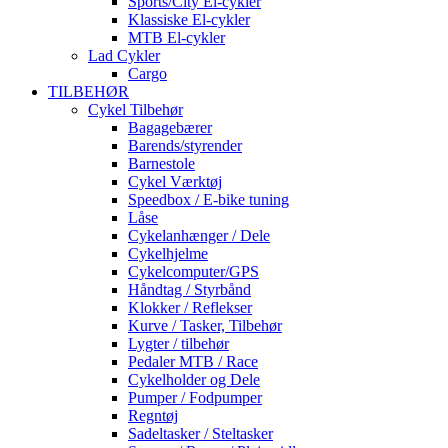
Sports/City El-cykler
Klassiske El-cykler
MTB El-cykler
Lad Cykler
Cargo
TILBEHØR
Cykel Tilbehør
Bagagebærer
Barends/styrender
Barnestole
Cykel Værktøj
Speedbox / E-bike tuning
Låse
Cykelanhænger / Dele
Cykelhjelme
Cykelcomputer/GPS
Håndtag / Styrbånd
Klokker / Reflekser
Kurve / Tasker, Tilbehør
Lygter / tilbehør
Pedaler MTB / Race
Cykelholder og Dele
Pumper / Fodpumper
Regntøj
Sadeltasker / Steltasker