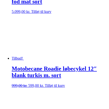
fod mat sort
5.099,00
kr.
Tilføj til kurv
Tilbud!
Motobecane Roadie løbecykel 12″
blank turkis m. sort
Den
Den
999,00
kr.
599,00
kr.
Tilføj til kurv
oprindelige
aktuelle
pris
pris
var:
er:
999,00 kr..
599,00 kr..