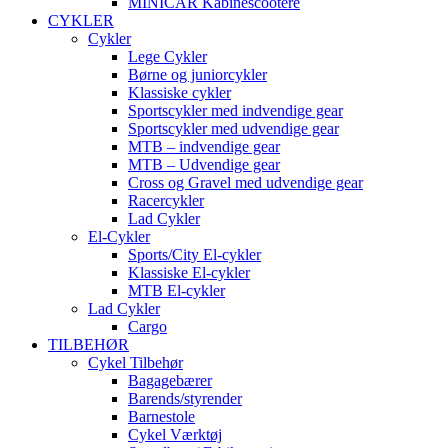
MINICAR Kabinescootere
CYKLER
Cykler
Lege Cykler
Børne og juniorcykler
Klassiske cykler
Sportscykler med indvendige gear
Sportscykler med udvendige gear
MTB – indvendige gear
MTB – Udvendige gear
Cross og Gravel med udvendige gear
Racercykler
Lad Cykler
El-Cykler
Sports/City El-cykler
Klassiske El-cykler
MTB El-cykler
Lad Cykler
Cargo
TILBEHØR
Cykel Tilbehør
Bagagebærer
Barends/styrender
Barnestole
Cykel Værktøj