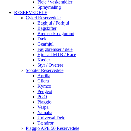
Pleje / vaskemidler
Spraymaling
RESERVEDELE
Cykel Reservedele
Baghjul / Forhjul
Bagskifter
Bremsesko / gummi
Dæk
Gearhjul
Fælgbremser / dele
Hjulsæt MTB / Race
Kæder
Styr / Overrør
Scooter Reservedele
Aprilia
Gilera
Kymco
Peugeot
PGO
Piaggio
Vespa
Yamaha
Universal Dele
Tændrør
Piaggio APE 50 Reservedele