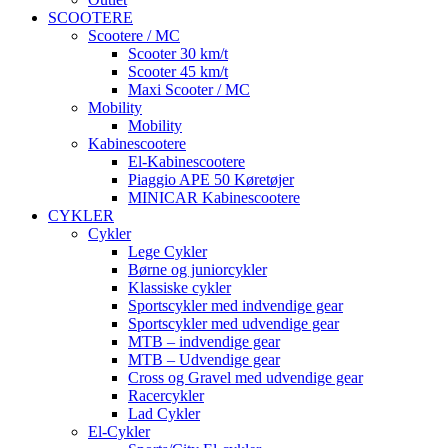
SCOOTERE
Scootere / MC
Scooter 30 km/t
Scooter 45 km/t
Maxi Scooter / MC
Mobility
Mobility
Kabinescootere
El-Kabinescootere
Piaggio APE 50 Køretøjer
MINICAR Kabinescootere
CYKLER
Cykler
Lege Cykler
Børne og juniorcykler
Klassiske cykler
Sportscykler med indvendige gear
Sportscykler med udvendige gear
MTB – indvendige gear
MTB – Udvendige gear
Cross og Gravel med udvendige gear
Racercykler
Lad Cykler
El-Cykler