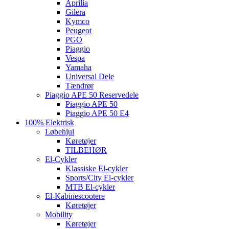
Aprilia
Gilera
Kymco
Peugeot
PGO
Piaggio
Vespa
Yamaha
Universal Dele
Tændrør
Piaggio APE 50 Reservedele
Piaggio APE 50
Piaggio APE 50 E4
100% Elektrisk
Løbehjul
Køretøjer
TILBEHØR
El-Cykler
Klassiske El-cykler
Sports/City El-cykler
MTB El-cykler
El-Kabinescootere
Køretøjer
Mobility
Køretøjer