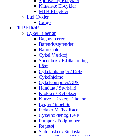
Sports/City El-cykler
Klassiske El-cykler
MTB El-cykler
Lad Cykler
Cargo
TILBEHØR
Cykel Tilbehør
Bagagebærer
Barends/styrender
Barnestole
Cykel Værktøj
Speedbox / E-bike tuning
Låse
Cykelanhænger / Dele
Cykelhjelme
Cykelcomputer/GPS
Håndtag / Styrbånd
Klokker / Reflekser
Kurve / Tasker, Tilbehør
Lygter / tilbehør
Pedaler MTB / Race
Cykelholder og Dele
Pumper / Fodpumper
Regntøj
Sadeltasker / Steltasker