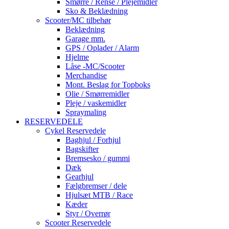
Smørre / Rense / Plejemidler
Sko & Beklædning
Scooter/MC tilbehør
Beklædning
Garage mm.
GPS / Oplader / Alarm
Hjelme
Låse -MC/Scooter
Merchandise
Mont. Beslag for Topboks
Olie / Smørremidler
Pleje / vaskemidler
Spraymaling
RESERVEDELE
Cykel Reservedele
Baghjul / Forhjul
Bagskifter
Bremsesko / gummi
Dæk
Gearhjul
Fælgbremser / dele
Hjulsæt MTB / Race
Kæder
Styr / Overrør
Scooter Reservedele