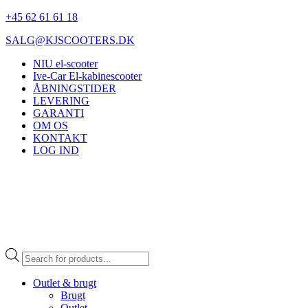
+45 62 61 61 18
SALG@KJSCOOTERS.DK
NIU el-scooter
Ive-Car El-kabinescooter
ÅBNINGSTIDER
LEVERING
GARANTI
OM OS
KONTAKT
LOG IND
Products
search
Outlet & brugt
Brugt
Outlet