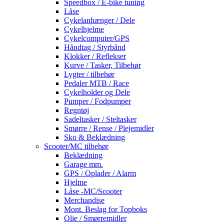
Speedbox / E-bike tuning
Låse
Cykelanhænger / Dele
Cykelhjelme
Cykelcomputer/GPS
Håndtag / Styrbånd
Klokker / Reflekser
Kurve / Tasker, Tilbehør
Lygter / tilbehør
Pedaler MTB / Race
Cykelholder og Dele
Pumper / Fodpumper
Regntøj
Sadeltasker / Steltasker
Smørre / Rense / Plejemidler
Sko & Beklædning
Scooter/MC tilbehør
Beklædning
Garage mm.
GPS / Oplader / Alarm
Hjelme
Låse -MC/Scooter
Merchandise
Mont. Beslag for Topboks
Olie / Smørremidler