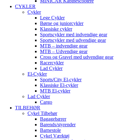
MINICAR Kabinescootere
CYKLER
Cykler
Lege Cykler
Børne og juniorcykler
Klassiske cykler
Sportscykler med indvendige gear
Sportscykler med udvendige gear
MTB – indvendige gear
MTB – Udvendige gear
Cross og Gravel med udvendige gear
Racercykler
Lad Cykler
El-Cykler
Sports/City El-cykler
Klassiske El-cykler
MTB El-cykler
Lad Cykler
Cargo
TILBEHØR
Cykel Tilbehør
Bagagebærer
Barends/styrender
Barnestole
Cykel Værktøj