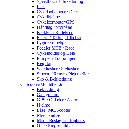
Speedbox / E-bike tuning
Låse
Cykelanhænger / Dele
Cykelhjelme
Cykelcomputer/GPS
Håndtag / Styrbånd
Klokker / Reflekser
Kurve / Tasker, Tilbehør
Lygter / tilbehør
Pedaler MTB / Race
Cykelholder og Dele
Pumper / Fodpumper
Regntøj
Sadeltasker / Steltasker
Smørre / Rense / Plejemidler
Sko & Beklædning
Scooter/MC tilbehør
Beklædning
Garage mm.
GPS / Oplader / Alarm
Hjelme
Låse -MC/Scooter
Merchandise
Mont. Beslag for Topboks
Olie / Smørremidler