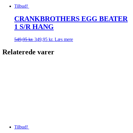
Tilbud!
CRANKBROTHERS EGG BEATER
1 S/R HANG
Den
Den
549,95
kr.
349,95
kr.
Læs mere
oprindelige
aktuelle
pris
pris
Relaterede varer
var:
er:
549,95 kr..
349,95 kr..
Tilbud!