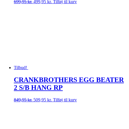
Den
Den
699,95
kr.
499,95
kr.
Tilføj til kurv
oprindelige
aktuelle
pris
pris
var:
er:
699,95 kr..
499,95 kr..
Tilbud!
CRANKBROTHERS EGG BEATER
2 S/B HANG RP
Den
Den
849,95
kr.
509,95
kr.
Tilføj til kurv
oprindelige
aktuelle
pris
pris
var:
er:
849,95 kr..
509,95 kr..