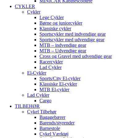
MINICAR Kabinescootere
CYKLER
Cykler
Lege Cykler
Børne og juniorcykler
Klassiske cykler
Sportscykler med indvendige gear
Sportscykler med udvendige gear
MTB – indvendige gear
MTB – Udvendige gear
Cross og Gravel med udvendige gear
Racercykler
Lad Cykler
El-Cykler
Sports/City El-cykler
Klassiske El-cykler
MTB El-cykler
Lad Cykler
Cargo
TILBEHØR
Cykel Tilbehør
Bagagebærer
Barends/styrender
Barnestole
Cykel Værktøj