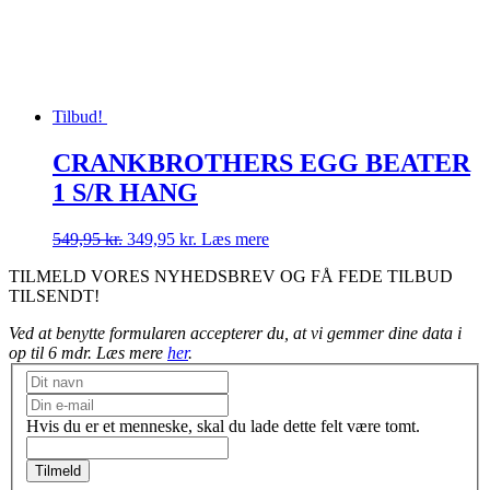
Tilbud!
CRANKBROTHERS EGG BEATER
1 S/R HANG
Den
Den
549,95
kr.
349,95
kr.
Læs mere
oprindelige
aktuelle
TILMELD VORES NYHEDSBREV OG FÅ FEDE TILBUD
pris
pris
TILSENDT!
var:
er:
549,95 kr..
349,95 kr..
Ved at benytte formularen accepterer du, at vi gemmer dine data i
op til 6 mdr. Læs mere
her
.
Nyhedsbrev
Hvis du er et menneske, skal du lade dette felt være tomt.
Tilmeld