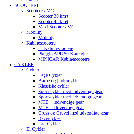
SCOOTERE
Scootere / MC
Scooter 30 km/t
Scooter 45 km/t
Maxi Scooter / MC
Mobility
Mobility
Kabinescootere
El-Kabinescootere
Piaggio APE 50 Køretøjer
MINICAR Kabinescootere
CYKLER
Cykler
Lege Cykler
Børne og juniorcykler
Klassiske cykler
Sportscykler med indvendige gear
Sportscykler med udvendige gear
MTB – indvendige gear
MTB – Udvendige gear
Cross og Gravel med udvendige gear
Racercykler
Lad Cykler
El-Cykler