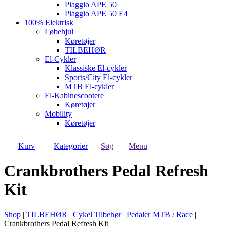
Piaggio APE 50
Piaggio APE 50 E4
100% Elektrisk
Løbehjul
Køretøjer
TILBEHØR
El-Cykler
Klassiske El-cykler
Sports/City El-cykler
MTB El-cykler
El-Kabinescootere
Køretøjer
Mobility
Køretøjer
Kurv
Kategorier
Søg
Menu
Crankbrothers Pedal Refresh
Kit
Shop
|
TILBEHØR
|
Cykel Tilbehør
|
Pedaler MTB / Race
|
Crankbrothers Pedal Refresh Kit