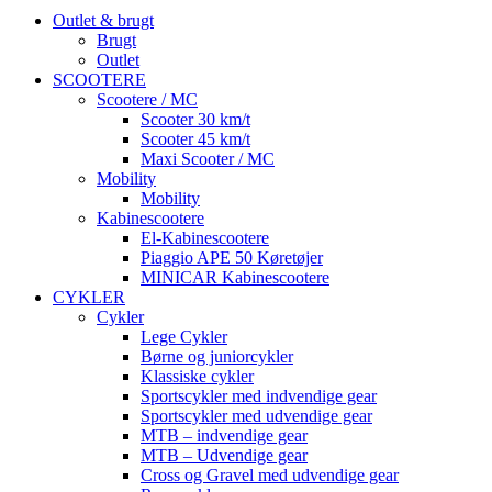
Outlet & brugt
Brugt
Outlet
SCOOTERE
Scootere / MC
Scooter 30 km/t
Scooter 45 km/t
Maxi Scooter / MC
Mobility
Mobility
Kabinescootere
El-Kabinescootere
Piaggio APE 50 Køretøjer
MINICAR Kabinescootere
CYKLER
Cykler
Lege Cykler
Børne og juniorcykler
Klassiske cykler
Sportscykler med indvendige gear
Sportscykler med udvendige gear
MTB – indvendige gear
MTB – Udvendige gear
Cross og Gravel med udvendige gear