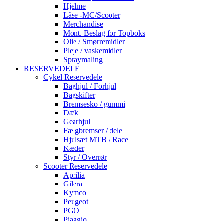
Hjelme
Låse -MC/Scooter
Merchandise
Mont. Beslag for Topboks
Olie / Smørremidler
Pleje / vaskemidler
Spraymaling
RESERVEDELE
Cykel Reservedele
Baghjul / Forhjul
Bagskifter
Bremsesko / gummi
Dæk
Gearhjul
Fælgbremser / dele
Hjulsæt MTB / Race
Kæder
Styr / Overrør
Scooter Reservedele
Aprilia
Gilera
Kymco
Peugeot
PGO
Piaggio