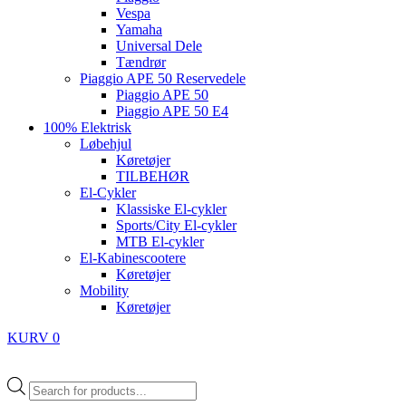
Vespa
Yamaha
Universal Dele
Tændrør
Piaggio APE 50 Reservedele
Piaggio APE 50
Piaggio APE 50 E4
100% Elektrisk
Løbehjul
Køretøjer
TILBEHØR
El-Cykler
Klassiske El-cykler
Sports/City El-cykler
MTB El-cykler
El-Kabinescootere
Køretøjer
Mobility
Køretøjer
KURV
0
Products
search