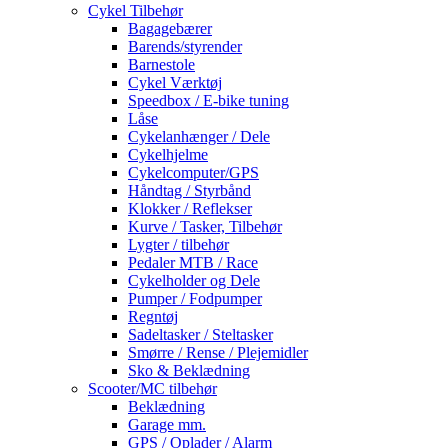
Cykel Tilbehør
Bagagebærer
Barends/styrender
Barnestole
Cykel Værktøj
Speedbox / E-bike tuning
Låse
Cykelanhænger / Dele
Cykelhjelme
Cykelcomputer/GPS
Håndtag / Styrbånd
Klokker / Reflekser
Kurve / Tasker, Tilbehør
Lygter / tilbehør
Pedaler MTB / Race
Cykelholder og Dele
Pumper / Fodpumper
Regntøj
Sadeltasker / Steltasker
Smørre / Rense / Plejemidler
Sko & Beklædning
Scooter/MC tilbehør
Beklædning
Garage mm.
GPS / Oplader / Alarm