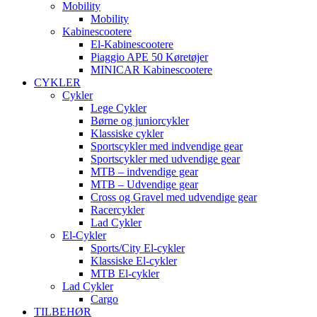
Mobility
Mobility
Kabinescootere
El-Kabinescootere
Piaggio APE 50 Køretøjer
MINICAR Kabinescootere
CYKLER
Cykler
Lege Cykler
Børne og juniorcykler
Klassiske cykler
Sportscykler med indvendige gear
Sportscykler med udvendige gear
MTB – indvendige gear
MTB – Udvendige gear
Cross og Gravel med udvendige gear
Racercykler
Lad Cykler
El-Cykler
Sports/City El-cykler
Klassiske El-cykler
MTB El-cykler
Lad Cykler
Cargo
TILBEHØR