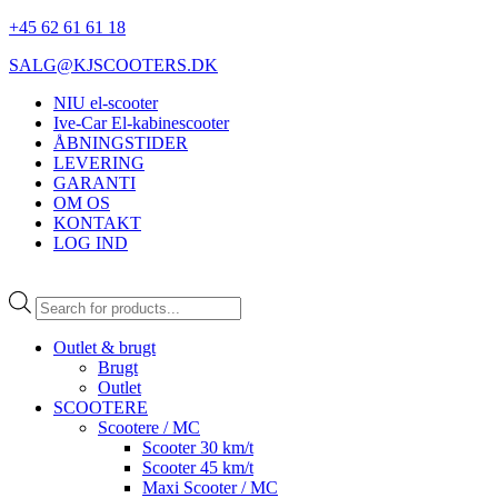
+45 62 61 61 18
SALG@KJSCOOTERS.DK
NIU el-scooter
Ive-Car El-kabinescooter
ÅBNINGSTIDER
LEVERING
GARANTI
OM OS
KONTAKT
LOG IND
Products
search
Outlet & brugt
Brugt
Outlet
SCOOTERE
Scootere / MC
Scooter 30 km/t
Scooter 45 km/t
Maxi Scooter / MC