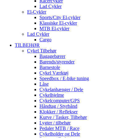
Racercykler
Lad Cykler
El-Cykler
Sports/City El-cykler
Klassiske El-cykler
MTB El-cykler
Lad Cykler
Cargo
TILBEHØR
Cykel Tilbehør
Bagagebærer
Barends/styrender
Barnestole
Cykel Værktøj
Speedbox / E-bike tuning
Låse
Cykelanhænger / Dele
Cykelhjelme
Cykelcomputer/GPS
Håndtag / Styrbånd
Klokker / Reflekser
Kurve / Tasker, Tilbehør
Lygter / tilbehør
Pedaler MTB / Race
Cykelholder og Dele