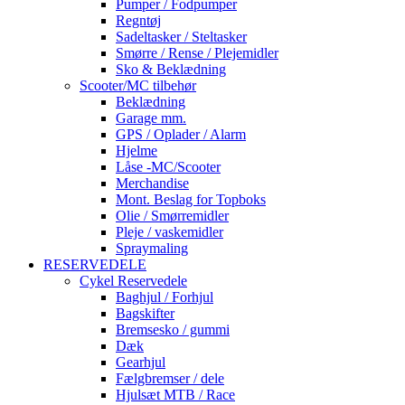
Pumper / Fodpumper
Regntøj
Sadeltasker / Steltasker
Smørre / Rense / Plejemidler
Sko & Beklædning
Scooter/MC tilbehør
Beklædning
Garage mm.
GPS / Oplader / Alarm
Hjelme
Låse -MC/Scooter
Merchandise
Mont. Beslag for Topboks
Olie / Smørremidler
Pleje / vaskemidler
Spraymaling
RESERVEDELE
Cykel Reservedele
Baghjul / Forhjul
Bagskifter
Bremsesko / gummi
Dæk
Gearhjul
Fælgbremser / dele
Hjulsæt MTB / Race