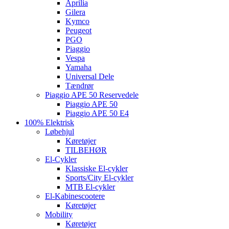
Aprilia
Gilera
Kymco
Peugeot
PGO
Piaggio
Vespa
Yamaha
Universal Dele
Tændrør
Piaggio APE 50 Reservedele
Piaggio APE 50
Piaggio APE 50 E4
100% Elektrisk
Løbehjul
Køretøjer
TILBEHØR
El-Cykler
Klassiske El-cykler
Sports/City El-cykler
MTB El-cykler
El-Kabinescootere
Køretøjer
Mobility
Køretøjer