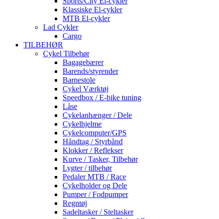
Sports/City El-cykler
Klassiske El-cykler
MTB El-cykler
Lad Cykler
Cargo
TILBEHØR
Cykel Tilbehør
Bagagebærer
Barends/styrender
Barnestole
Cykel Værktøj
Speedbox / E-bike tuning
Låse
Cykelanhænger / Dele
Cykelhjelme
Cykelcomputer/GPS
Håndtag / Styrbånd
Klokker / Reflekser
Kurve / Tasker, Tilbehør
Lygter / tilbehør
Pedaler MTB / Race
Cykelholder og Dele
Pumper / Fodpumper
Regntøj
Sadeltasker / Steltasker