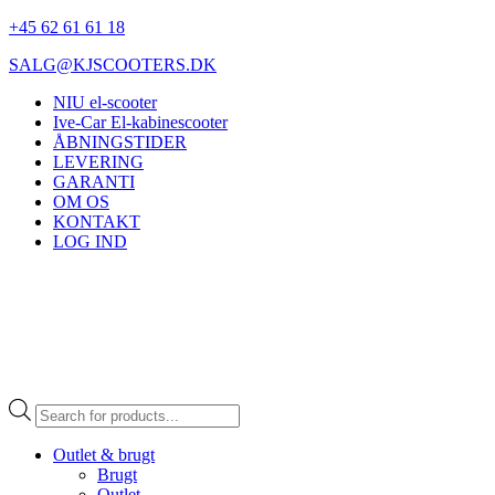
+45 62 61 61 18
SALG@KJSCOOTERS.DK
NIU el-scooter
Ive-Car El-kabinescooter
ÅBNINGSTIDER
LEVERING
GARANTI
OM OS
KONTAKT
LOG IND
Products
search
Outlet & brugt
Brugt
Outlet