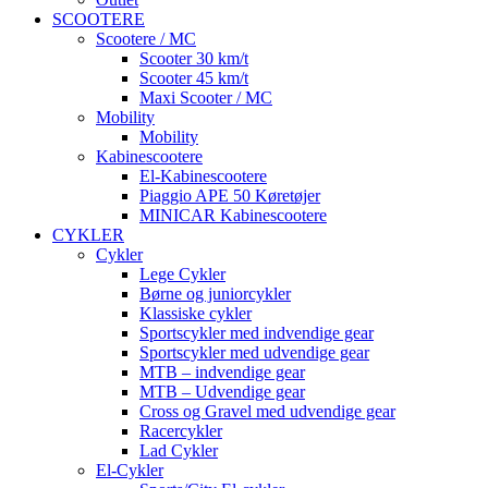
SCOOTERE
Scootere / MC
Scooter 30 km/t
Scooter 45 km/t
Maxi Scooter / MC
Mobility
Mobility
Kabinescootere
El-Kabinescootere
Piaggio APE 50 Køretøjer
MINICAR Kabinescootere
CYKLER
Cykler
Lege Cykler
Børne og juniorcykler
Klassiske cykler
Sportscykler med indvendige gear
Sportscykler med udvendige gear
MTB – indvendige gear
MTB – Udvendige gear
Cross og Gravel med udvendige gear
Racercykler
Lad Cykler
El-Cykler