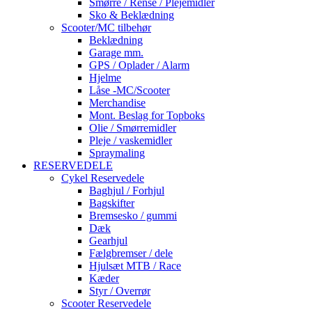
Smørre / Rense / Plejemidler
Sko & Beklædning
Scooter/MC tilbehør
Beklædning
Garage mm.
GPS / Oplader / Alarm
Hjelme
Låse -MC/Scooter
Merchandise
Mont. Beslag for Topboks
Olie / Smørremidler
Pleje / vaskemidler
Spraymaling
RESERVEDELE
Cykel Reservedele
Baghjul / Forhjul
Bagskifter
Bremsesko / gummi
Dæk
Gearhjul
Fælgbremser / dele
Hjulsæt MTB / Race
Kæder
Styr / Overrør
Scooter Reservedele