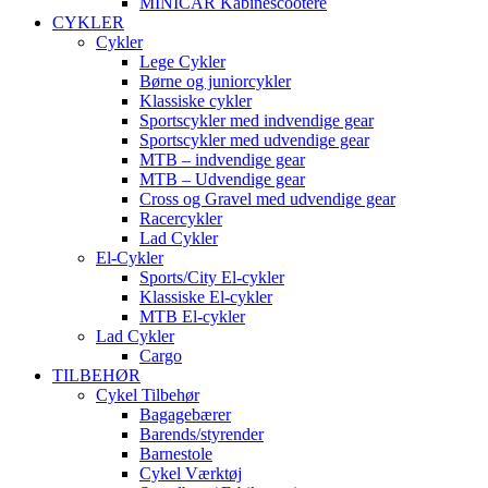
MINICAR Kabinescootere
CYKLER
Cykler
Lege Cykler
Børne og juniorcykler
Klassiske cykler
Sportscykler med indvendige gear
Sportscykler med udvendige gear
MTB – indvendige gear
MTB – Udvendige gear
Cross og Gravel med udvendige gear
Racercykler
Lad Cykler
El-Cykler
Sports/City El-cykler
Klassiske El-cykler
MTB El-cykler
Lad Cykler
Cargo
TILBEHØR
Cykel Tilbehør
Bagagebærer
Barends/styrender
Barnestole
Cykel Værktøj