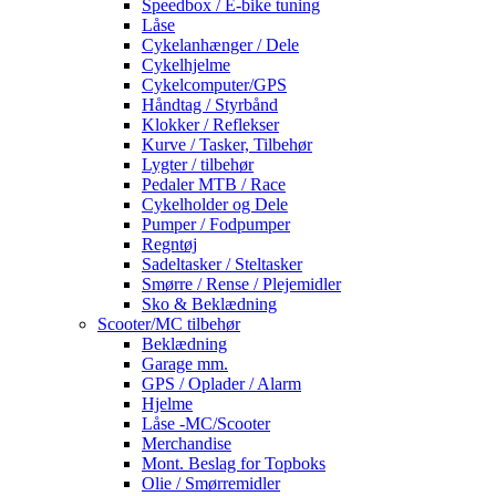
Speedbox / E-bike tuning
Låse
Cykelanhænger / Dele
Cykelhjelme
Cykelcomputer/GPS
Håndtag / Styrbånd
Klokker / Reflekser
Kurve / Tasker, Tilbehør
Lygter / tilbehør
Pedaler MTB / Race
Cykelholder og Dele
Pumper / Fodpumper
Regntøj
Sadeltasker / Steltasker
Smørre / Rense / Plejemidler
Sko & Beklædning
Scooter/MC tilbehør
Beklædning
Garage mm.
GPS / Oplader / Alarm
Hjelme
Låse -MC/Scooter
Merchandise
Mont. Beslag for Topboks
Olie / Smørremidler