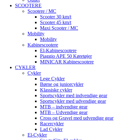
SCOOTERE
Scootere / MC
Scooter 30 km/t
Scooter 45 km/t
Maxi Scooter / MC
Mobility
Mobility
Kabinescootere
El-Kabinescootere
Piaggio APE 50 Køretøjer
MINICAR Kabinescootere
CYKLER
Cykler
Lege Cykler
Børne og juniorcykler
Klassiske cykler
Sportscykler med indvendige gear
Sportscykler med udvendige gear
MTB – indvendige gear
MTB – Udvendige gear
Cross og Gravel med udvendige gear
Racercykler
Lad Cykler
El-Cykler