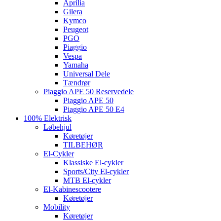
Aprilia
Gilera
Kymco
Peugeot
PGO
Piaggio
Vespa
Yamaha
Universal Dele
Tændrør
Piaggio APE 50 Reservedele
Piaggio APE 50
Piaggio APE 50 E4
100% Elektrisk
Løbehjul
Køretøjer
TILBEHØR
El-Cykler
Klassiske El-cykler
Sports/City El-cykler
MTB El-cykler
El-Kabinescootere
Køretøjer
Mobility
Køretøjer