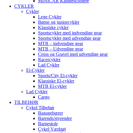
MINICAR Kabinescootere
CYKLER
Cykler
Lege Cykler
Børne og juniorcykler
Klassiske cykler
Sportscykler med indvendige gear
Sportscykler med udvendige gear
MTB – indvendige gear
MTB – Udvendige gear
Cross og Gravel med udvendige gear
Racercykler
Lad Cykler
El-Cykler
Sports/City El-cykler
Klassiske El-cykler
MTB El-cykler
Lad Cykler
Cargo
TILBEHØR
Cykel Tilbehør
Bagagebærer
Barends/styrender
Barnestole
Cykel Værktøj