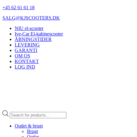
+45 62 61 61 18
SALG@KJSCOOTERS.DK
NIU el-scooter
Ive-Car El-kabinescooter
ÅBNINGSTIDER
LEVERING
GARANTI
OM OS
KONTAKT
LOG IND
Products
search
Outlet & brugt
Brugt
Outlet