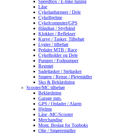
Speedbox / E-bike tuning
Låse
Cykelanhænger / Dele
Cykelhjelme
Cykelcomputer/GPS
Håndtag / Styrbånd
Klokker / Reflekser
Kurve / Tasker, Tilbehør
Lygter / tilbehør
Pedaler MTB / Race
Cykelholder og Dele
Pumper / Fodpumper
Regntøj
Sadeltasker / Steltasker
Smørre / Rense / Plejemidler
Sko & Beklædning
Scooter/MC tilbehør
Beklædning
Garage mm.
GPS / Oplader / Alarm
Hjelme
Låse -MC/Scooter
Merchandise
Mont. Beslag for Topboks
Olie / Smørremidler