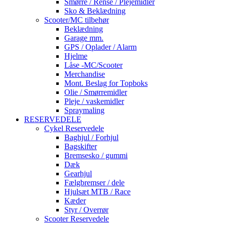
Smørre / Rense / Plejemidler
Sko & Beklædning
Scooter/MC tilbehør
Beklædning
Garage mm.
GPS / Oplader / Alarm
Hjelme
Låse -MC/Scooter
Merchandise
Mont. Beslag for Topboks
Olie / Smørremidler
Pleje / vaskemidler
Spraymaling
RESERVEDELE
Cykel Reservedele
Baghjul / Forhjul
Bagskifter
Bremsesko / gummi
Dæk
Gearhjul
Fælgbremser / dele
Hjulsæt MTB / Race
Kæder
Styr / Overrør
Scooter Reservedele