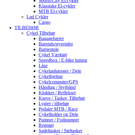
Sports/City El-cykler
Klassiske El-cykler
MTB El-cykler
Lad Cykler
Cargo
TILBEHØR
Cykel Tilbehør
Bagagebærer
Barends/styrender
Barnestole
Cykel Værktøj
Speedbox / E-bike tuning
Låse
Cykelanhænger / Dele
Cykelhjelme
Cykelcomputer/GPS
Håndtag / Styrbånd
Klokker / Reflekser
Kurve / Tasker, Tilbehør
Lygter / tilbehør
Pedaler MTB / Race
Cykelholder og Dele
Pumper / Fodpumper
Regntøj
Sadeltasker / Steltasker