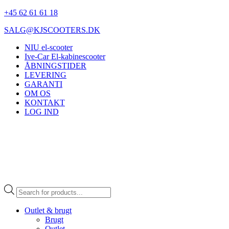
+45 62 61 61 18
SALG@KJSCOOTERS.DK
NIU el-scooter
Ive-Car El-kabinescooter
ÅBNINGSTIDER
LEVERING
GARANTI
OM OS
KONTAKT
LOG IND
Products
search
Outlet & brugt
Brugt
Outlet