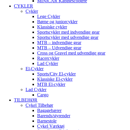
MINICAR Kabinescootere
CYKLER
Cykler
Lege Cykler
Børne og juniorcykler
Klassiske cykler
Sportscykler med indvendige gear
Sportscykler med udvendige gear
MTB – indvendige gear
MTB – Udvendige gear
Cross og Gravel med udvendige gear
Racercykler
Lad Cykler
El-Cykler
Sports/City El-cykler
Klassiske El-cykler
MTB El-cykler
Lad Cykler
Cargo
TILBEHØR
Cykel Tilbehør
Bagagebærer
Barends/styrender
Barnestole
Cykel Værktøj