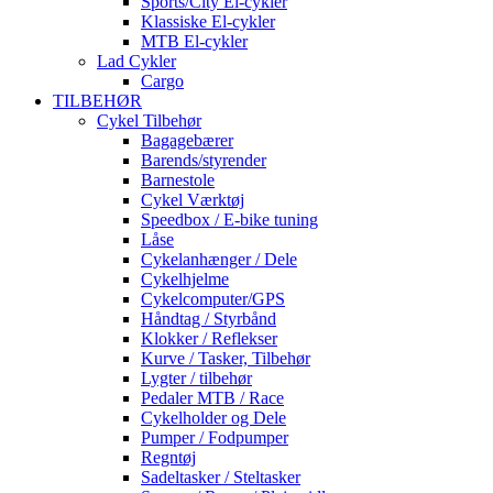
Sports/City El-cykler
Klassiske El-cykler
MTB El-cykler
Lad Cykler
Cargo
TILBEHØR
Cykel Tilbehør
Bagagebærer
Barends/styrender
Barnestole
Cykel Værktøj
Speedbox / E-bike tuning
Låse
Cykelanhænger / Dele
Cykelhjelme
Cykelcomputer/GPS
Håndtag / Styrbånd
Klokker / Reflekser
Kurve / Tasker, Tilbehør
Lygter / tilbehør
Pedaler MTB / Race
Cykelholder og Dele
Pumper / Fodpumper
Regntøj
Sadeltasker / Steltasker