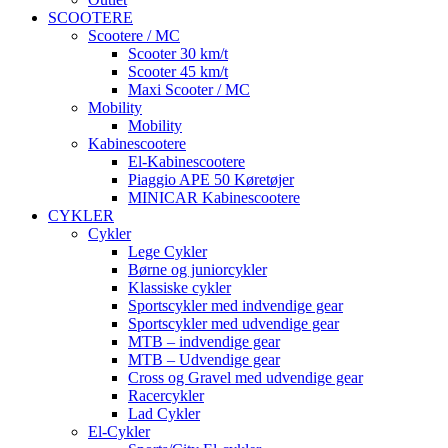
SCOOTERE
Scootere / MC
Scooter 30 km/t
Scooter 45 km/t
Maxi Scooter / MC
Mobility
Mobility
Kabinescootere
El-Kabinescootere
Piaggio APE 50 Køretøjer
MINICAR Kabinescootere
CYKLER
Cykler
Lege Cykler
Børne og juniorcykler
Klassiske cykler
Sportscykler med indvendige gear
Sportscykler med udvendige gear
MTB – indvendige gear
MTB – Udvendige gear
Cross og Gravel med udvendige gear
Racercykler
Lad Cykler
El-Cykler