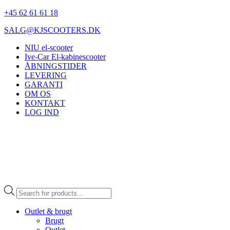
+45 62 61 61 18
SALG@KJSCOOTERS.DK
NIU el-scooter
Ive-Car El-kabinescooter
ÅBNINGSTIDER
LEVERING
GARANTI
OM OS
KONTAKT
LOG IND
Products
search
Outlet & brugt
Brugt
Outlet