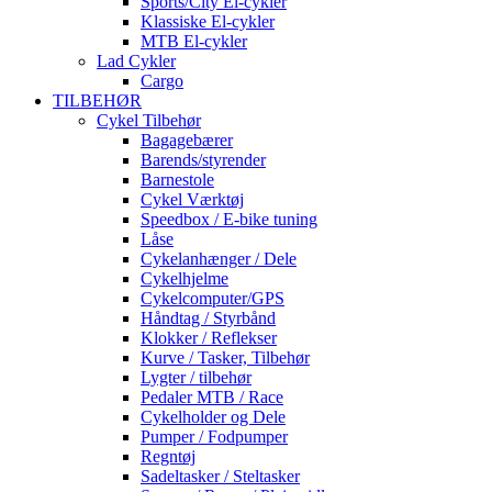
Sports/City El-cykler
Klassiske El-cykler
MTB El-cykler
Lad Cykler
Cargo
TILBEHØR
Cykel Tilbehør
Bagagebærer
Barends/styrender
Barnestole
Cykel Værktøj
Speedbox / E-bike tuning
Låse
Cykelanhænger / Dele
Cykelhjelme
Cykelcomputer/GPS
Håndtag / Styrbånd
Klokker / Reflekser
Kurve / Tasker, Tilbehør
Lygter / tilbehør
Pedaler MTB / Race
Cykelholder og Dele
Pumper / Fodpumper
Regntøj
Sadeltasker / Steltasker