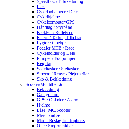
Speedbox / E-bike tuning
Låse
Cykelanhænger / Dele
Cykelhjelme
Cykelcomputer/GPS
Håndtag / Styrbånd
Klokker / Reflekser
Kurve / Tasker, Tilbehør
Lygter / tilbehør
Pedaler MTB / Race
Cykelholder og Dele
Pumper / Fodpumper
Regntøj
Sadeltasker / Steltasker
Smørre / Rense / Plejemidler
Sko & Beklædning
Scooter/MC tilbehør
Beklædning
Garage mm.
GPS / Oplader / Alarm
Hjelme
Låse -MC/Scooter
Merchandise
Mont. Beslag for Topboks
Olie / Smørremidler