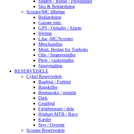
Smørre / Rense / Plejemidler
Sko & Beklædning
Scooter/MC tilbehør
Beklædning
Garage mm.
GPS / Oplader / Alarm
Hjelme
Låse -MC/Scooter
Merchandise
Mont. Beslag for Topboks
Olie / Smørremidler
Pleje / vaskemidler
Spraymaling
RESERVEDELE
Cykel Reservedele
Baghjul / Forhjul
Bagskifter
Bremsesko / gummi
Dæk
Gearhjul
Fælgbremser / dele
Hjulsæt MTB / Race
Kæder
Styr / Overrør
Scooter Reservedele