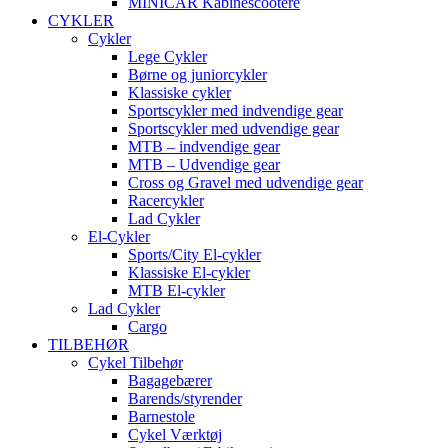
MINICAR Kabinescootere
CYKLER
Cykler
Lege Cykler
Børne og juniorcykler
Klassiske cykler
Sportscykler med indvendige gear
Sportscykler med udvendige gear
MTB – indvendige gear
MTB – Udvendige gear
Cross og Gravel med udvendige gear
Racercykler
Lad Cykler
El-Cykler
Sports/City El-cykler
Klassiske El-cykler
MTB El-cykler
Lad Cykler
Cargo
TILBEHØR
Cykel Tilbehør
Bagagebærer
Barends/styrender
Barnestole
Cykel Værktøj