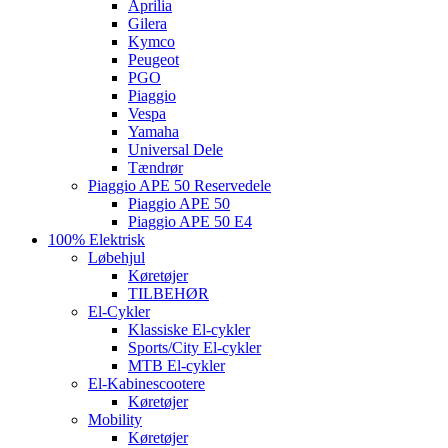
Aprilia
Gilera
Kymco
Peugeot
PGO
Piaggio
Vespa
Yamaha
Universal Dele
Tændrør
Piaggio APE 50 Reservedele
Piaggio APE 50
Piaggio APE 50 E4
100% Elektrisk
Løbehjul
Køretøjer
TILBEHØR
El-Cykler
Klassiske El-cykler
Sports/City El-cykler
MTB El-cykler
El-Kabinescootere
Køretøjer
Mobility
Køretøjer