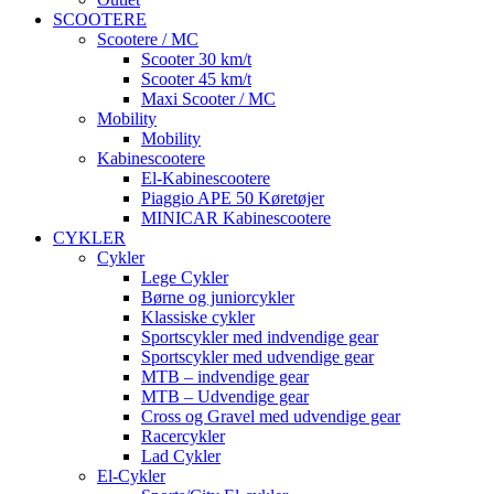
SCOOTERE
Scootere / MC
Scooter 30 km/t
Scooter 45 km/t
Maxi Scooter / MC
Mobility
Mobility
Kabinescootere
El-Kabinescootere
Piaggio APE 50 Køretøjer
MINICAR Kabinescootere
CYKLER
Cykler
Lege Cykler
Børne og juniorcykler
Klassiske cykler
Sportscykler med indvendige gear
Sportscykler med udvendige gear
MTB – indvendige gear
MTB – Udvendige gear
Cross og Gravel med udvendige gear
Racercykler
Lad Cykler
El-Cykler