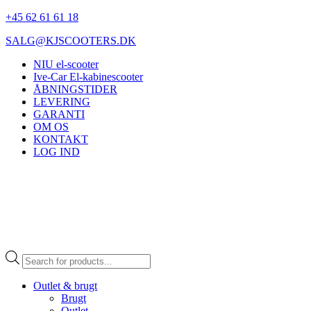
+45 62 61 61 18
SALG@KJSCOOTERS.DK
NIU el-scooter
Ive-Car El-kabinescooter
ÅBNINGSTIDER
LEVERING
GARANTI
OM OS
KONTAKT
LOG IND
Products
search
Outlet & brugt
Brugt
Outlet