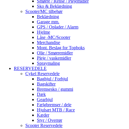
Smørre / Rense / Plejemidler
Sko & Beklædning
Scooter/MC tilbehør
Beklædning
Garage mm.
GPS / Oplader / Alarm
Hjelme
Låse -MC/Scooter
Merchandise
Mont. Beslag for Topboks
Olie / Smørremidler
Pleje / vaskemidler
Spraymaling
RESERVEDELE
Cykel Reservedele
Baghjul / Forhjul
Bagskifter
Bremsesko / gummi
Dæk
Gearhjul
Fælgbremser / dele
Hjulsæt MTB / Race
Kæder
Styr / Overrør
Scooter Reservedele