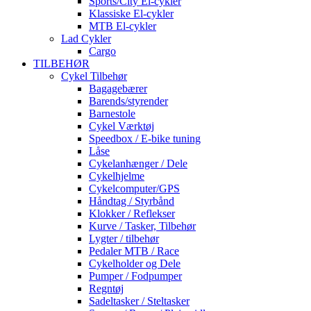
Sports/City El-cykler
Klassiske El-cykler
MTB El-cykler
Lad Cykler
Cargo
TILBEHØR
Cykel Tilbehør
Bagagebærer
Barends/styrender
Barnestole
Cykel Værktøj
Speedbox / E-bike tuning
Låse
Cykelanhænger / Dele
Cykelhjelme
Cykelcomputer/GPS
Håndtag / Styrbånd
Klokker / Reflekser
Kurve / Tasker, Tilbehør
Lygter / tilbehør
Pedaler MTB / Race
Cykelholder og Dele
Pumper / Fodpumper
Regntøj
Sadeltasker / Steltasker