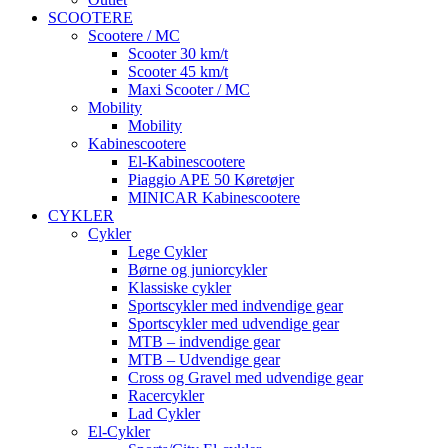
SCOOTERE
Scootere / MC
Scooter 30 km/t
Scooter 45 km/t
Maxi Scooter / MC
Mobility
Mobility
Kabinescootere
El-Kabinescootere
Piaggio APE 50 Køretøjer
MINICAR Kabinescootere
CYKLER
Cykler
Lege Cykler
Børne og juniorcykler
Klassiske cykler
Sportscykler med indvendige gear
Sportscykler med udvendige gear
MTB – indvendige gear
MTB – Udvendige gear
Cross og Gravel med udvendige gear
Racercykler
Lad Cykler
El-Cykler