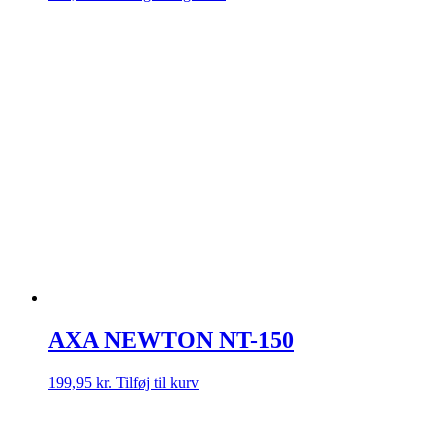
vare
har
flere
varianter.
Mulighederne
kan
vælges
på
varesiden
AXA NEWTON NT-150
199,95
kr.
Tilføj til kurv