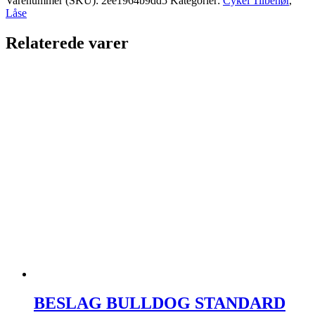
Varenummer (SKU):
2ee1964b9dd5
Kategorier:
Cykel Tilbehør
,
685/75
Låse
antal
Relaterede varer
BESLAG BULLDOG STANDARD