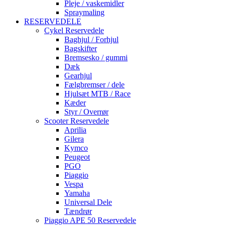
Pleje / vaskemidler
Spraymaling
RESERVEDELE
Cykel Reservedele
Baghjul / Forhjul
Bagskifter
Bremsesko / gummi
Dæk
Gearhjul
Fælgbremser / dele
Hjulsæt MTB / Race
Kæder
Styr / Overrør
Scooter Reservedele
Aprilia
Gilera
Kymco
Peugeot
PGO
Piaggio
Vespa
Yamaha
Universal Dele
Tændrør
Piaggio APE 50 Reservedele