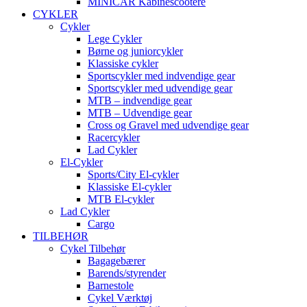
MINICAR Kabinescootere
CYKLER
Cykler
Lege Cykler
Børne og juniorcykler
Klassiske cykler
Sportscykler med indvendige gear
Sportscykler med udvendige gear
MTB – indvendige gear
MTB – Udvendige gear
Cross og Gravel med udvendige gear
Racercykler
Lad Cykler
El-Cykler
Sports/City El-cykler
Klassiske El-cykler
MTB El-cykler
Lad Cykler
Cargo
TILBEHØR
Cykel Tilbehør
Bagagebærer
Barends/styrender
Barnestole
Cykel Værktøj