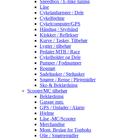
Speedbox / E-bike tuning
Låse
Cykelanhænger / Dele
Cykelhjelme
Cykelcomputer/GPS
Håndtag / Styrbånd
Klokker / Reflekser
Kurve / Tasker, Tilbehør
Lygter / tilbehør
Pedaler MTB / Race
Cykelholder og Dele
Pumper / Fodpumper
Regntøj
Sadeltasker / Steltasker
Smørre / Rense / Plejemidler
Sko & Beklædning
Scooter/MC tilbehør
Beklædning
Garage mm.
GPS / Oplader / Alarm
Hjelme
Låse -MC/Scooter
Merchandise
Mont. Beslag for Topboks
Olie / Smørremidler