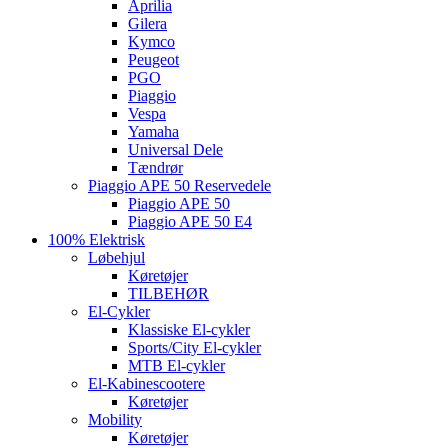
Aprilia
Gilera
Kymco
Peugeot
PGO
Piaggio
Vespa
Yamaha
Universal Dele
Tændrør
Piaggio APE 50 Reservedele
Piaggio APE 50
Piaggio APE 50 E4
100% Elektrisk
Løbehjul
Køretøjer
TILBEHØR
El-Cykler
Klassiske El-cykler
Sports/City El-cykler
MTB El-cykler
El-Kabinescootere
Køretøjer
Mobility
Køretøjer