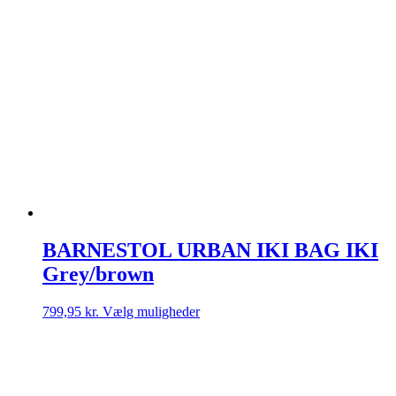
BARNESTOL URBAN IKI BAG IKI
Grey/brown
Dette
799,95
kr.
Vælg muligheder
vare
har
flere
varianter.
Mulighederne