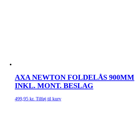
kan
vælges
på
varesiden
AXA NEWTON FOLDELÅS 900MM
INKL. MONT. BESLAG
499,95
kr.
Tilføj til kurv