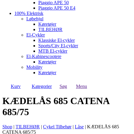
Piaggio APE 50
Piaggio APE 50 E4
100% Elektrisk
Løbehjul
Køretøjer
TILBEHØR
El-Cykler
Klassiske El-cykler
Sports/City El-cykler
MTB El-cykler
El-Kabinescootere
Køretøjer
Mobility
Køretøjer
Kurv
Kategorier
Søg
Menu
KÆDELÅS 685 CATENA
685/75
Shop
|
TILBEHØR
|
Cykel Tilbehør
|
Låse
|
KÆDELÅS 685
CATENA 685/75