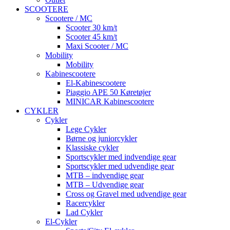
SCOOTERE
Scootere / MC
Scooter 30 km/t
Scooter 45 km/t
Maxi Scooter / MC
Mobility
Mobility
Kabinescootere
El-Kabinescootere
Piaggio APE 50 Køretøjer
MINICAR Kabinescootere
CYKLER
Cykler
Lege Cykler
Børne og juniorcykler
Klassiske cykler
Sportscykler med indvendige gear
Sportscykler med udvendige gear
MTB – indvendige gear
MTB – Udvendige gear
Cross og Gravel med udvendige gear
Racercykler
Lad Cykler
El-Cykler