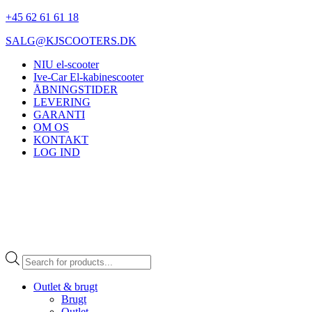
+45 62 61 61 18
SALG@KJSCOOTERS.DK
NIU el-scooter
Ive-Car El-kabinescooter
ÅBNINGSTIDER
LEVERING
GARANTI
OM OS
KONTAKT
LOG IND
Products
search
Outlet & brugt
Brugt
Outlet