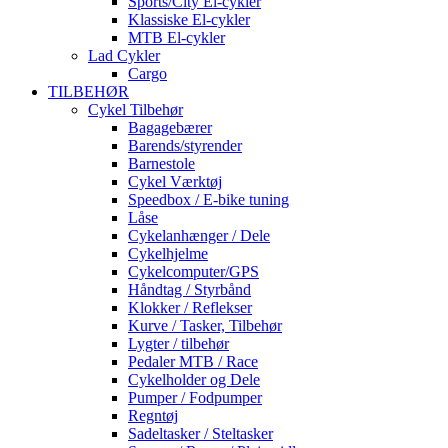
Sports/City El-cykler
Klassiske El-cykler
MTB El-cykler
Lad Cykler
Cargo
TILBEHØR
Cykel Tilbehør
Bagagebærer
Barends/styrender
Barnestole
Cykel Værktøj
Speedbox / E-bike tuning
Låse
Cykelanhænger / Dele
Cykelhjelme
Cykelcomputer/GPS
Håndtag / Styrbånd
Klokker / Reflekser
Kurve / Tasker, Tilbehør
Lygter / tilbehør
Pedaler MTB / Race
Cykelholder og Dele
Pumper / Fodpumper
Regntøj
Sadeltasker / Steltasker