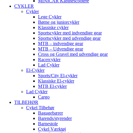
MINICAR Kabinescootere
CYKLER
Cykler
Lege Cykler
Børne og juniorcykler
Klassiske cykler
Sportscykler med indvendige gear
Sportscykler med udvendige gear
MTB – indvendige gear
MTB – Udvendige gear
Cross og Gravel med udvendige gear
Racercykler
Lad Cykler
El-Cykler
Sports/City El-cykler
Klassiske El-cykler
MTB El-cykler
Lad Cykler
Cargo
TILBEHØR
Cykel Tilbehør
Bagagebærer
Barends/styrender
Barnestole
Cykel Værktøj