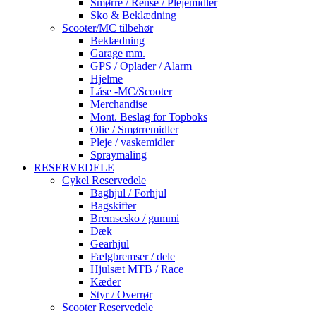
Smørre / Rense / Plejemidler
Sko & Beklædning
Scooter/MC tilbehør
Beklædning
Garage mm.
GPS / Oplader / Alarm
Hjelme
Låse -MC/Scooter
Merchandise
Mont. Beslag for Topboks
Olie / Smørremidler
Pleje / vaskemidler
Spraymaling
RESERVEDELE
Cykel Reservedele
Baghjul / Forhjul
Bagskifter
Bremsesko / gummi
Dæk
Gearhjul
Fælgbremser / dele
Hjulsæt MTB / Race
Kæder
Styr / Overrør
Scooter Reservedele