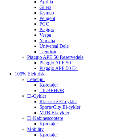
Aprilia
Gilera
Kymco
Peugeot
PGO
Piaggio
Vespa
Yamaha
Universal Dele
Tændrør
Piaggio APE 50 Reservedele
Piaggio APE 50
Piaggio APE 50 E4
100% Elektrisk
Løbehjul
Køretøjer
TILBEHØR
El-Cykler
Klassiske El-cykler
Sports/City El-cykler
MTB El-cykler
El-Kabinescootere
Køretøjer
Mobility
Køretøjer