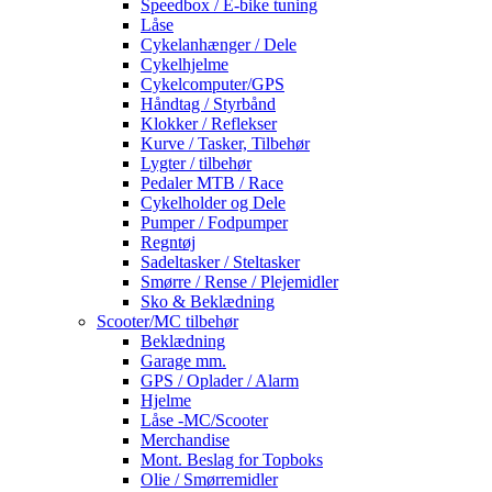
Speedbox / E-bike tuning
Låse
Cykelanhænger / Dele
Cykelhjelme
Cykelcomputer/GPS
Håndtag / Styrbånd
Klokker / Reflekser
Kurve / Tasker, Tilbehør
Lygter / tilbehør
Pedaler MTB / Race
Cykelholder og Dele
Pumper / Fodpumper
Regntøj
Sadeltasker / Steltasker
Smørre / Rense / Plejemidler
Sko & Beklædning
Scooter/MC tilbehør
Beklædning
Garage mm.
GPS / Oplader / Alarm
Hjelme
Låse -MC/Scooter
Merchandise
Mont. Beslag for Topboks
Olie / Smørremidler