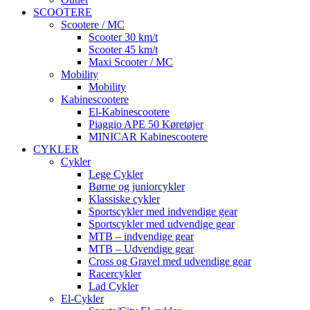
SCOOTERE
Scootere / MC
Scooter 30 km/t
Scooter 45 km/t
Maxi Scooter / MC
Mobility
Mobility
Kabinescootere
El-Kabinescootere
Piaggio APE 50 Køretøjer
MINICAR Kabinescootere
CYKLER
Cykler
Lege Cykler
Børne og juniorcykler
Klassiske cykler
Sportscykler med indvendige gear
Sportscykler med udvendige gear
MTB – indvendige gear
MTB – Udvendige gear
Cross og Gravel med udvendige gear
Racercykler
Lad Cykler
El-Cykler