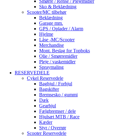
Smørre / Rense / Plejemidler
Sko & Beklædning
Scooter/MC tilbehør
Beklædning
Garage mm.
GPS / Oplader / Alarm
Hjelme
Låse -MC/Scooter
Merchandise
Mont. Beslag for Topboks
Olie / Smørremidler
Pleje / vaskemidler
Spraymaling
RESERVEDELE
Cykel Reservedele
Baghjul / Forhjul
Bagskifter
Bremsesko / gummi
Dæk
Gearhjul
Fælgbremser / dele
Hjulsæt MTB / Race
Kæder
Styr / Overrør
Scooter Reservedele