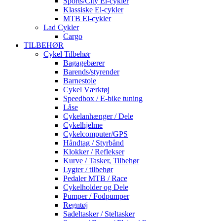
Sports/City El-cykler
Klassiske El-cykler
MTB El-cykler
Lad Cykler
Cargo
TILBEHØR
Cykel Tilbehør
Bagagebærer
Barends/styrender
Barnestole
Cykel Værktøj
Speedbox / E-bike tuning
Låse
Cykelanhænger / Dele
Cykelhjelme
Cykelcomputer/GPS
Håndtag / Styrbånd
Klokker / Reflekser
Kurve / Tasker, Tilbehør
Lygter / tilbehør
Pedaler MTB / Race
Cykelholder og Dele
Pumper / Fodpumper
Regntøj
Sadeltasker / Steltasker