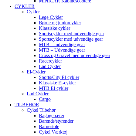
MINICAR Kabinescootere
CYKLER
Cykler
Lege Cykler
Børne og juniorcykler
Klassiske cykler
Sportscykler med indvendige gear
Sportscykler med udvendige gear
MTB – indvendige gear
MTB – Udvendige gear
Cross og Gravel med udvendige gear
Racercykler
Lad Cykler
El-Cykler
Sports/City El-cykler
Klassiske El-cykler
MTB El-cykler
Lad Cykler
Cargo
TILBEHØR
Cykel Tilbehør
Bagagebærer
Barends/styrender
Barnestole
Cykel Værktøj