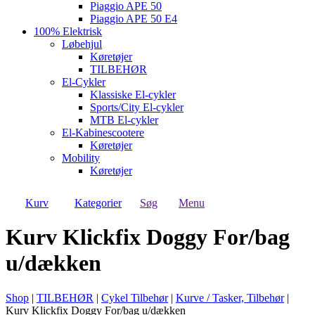
Piaggio APE 50
Piaggio APE 50 E4
100% Elektrisk
Løbehjul
Køretøjer
TILBEHØR
El-Cykler
Klassiske El-cykler
Sports/City El-cykler
MTB El-cykler
El-Kabinescootere
Køretøjer
Mobility
Køretøjer
Kurv
Kategorier
Søg
Menu
Kurv Klickfix Doggy For/bag
u/dækken
Shop
|
TILBEHØR
|
Cykel Tilbehør
|
Kurve / Tasker, Tilbehør
|
Kurv Klickfix Doggy For/bag u/dækken