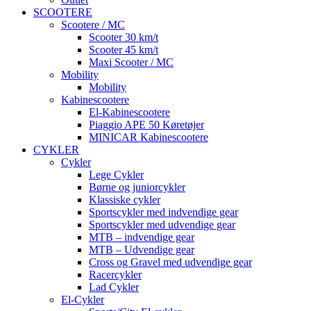
SCOOTERE
Scootere / MC
Scooter 30 km/t
Scooter 45 km/t
Maxi Scooter / MC
Mobility
Mobility
Kabinescootere
El-Kabinescootere
Piaggio APE 50 Køretøjer
MINICAR Kabinescootere
CYKLER
Cykler
Lege Cykler
Børne og juniorcykler
Klassiske cykler
Sportscykler med indvendige gear
Sportscykler med udvendige gear
MTB – indvendige gear
MTB – Udvendige gear
Cross og Gravel med udvendige gear
Racercykler
Lad Cykler
El-Cykler