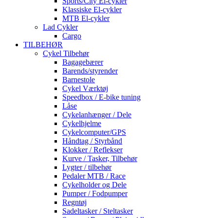
Sports/City El-cykler
Klassiske El-cykler
MTB El-cykler
Lad Cykler
Cargo
TILBEHØR
Cykel Tilbehør
Bagagebærer
Barends/styrender
Barnestole
Cykel Værktøj
Speedbox / E-bike tuning
Låse
Cykelanhænger / Dele
Cykelhjelme
Cykelcomputer/GPS
Håndtag / Styrbånd
Klokker / Reflekser
Kurve / Tasker, Tilbehør
Lygter / tilbehør
Pedaler MTB / Race
Cykelholder og Dele
Pumper / Fodpumper
Regntøj
Sadeltasker / Steltasker