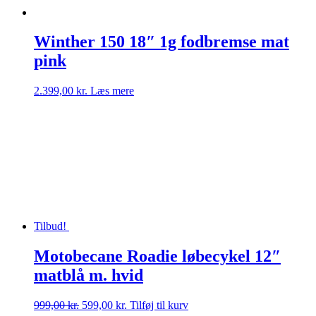
Winther 150 18″ 1g fodbremse mat
pink
2.399,00
kr.
Læs mere
Tilbud!
Motobecane Roadie løbecykel 12″
matblå m. hvid
Den
Den
999,00
kr.
599,00
kr.
Tilføj til kurv