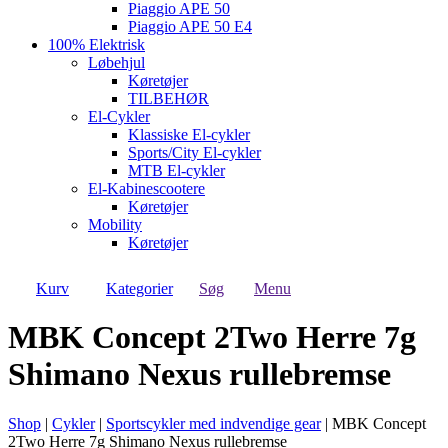
Piaggio APE 50
Piaggio APE 50 E4
100% Elektrisk
Løbehjul
Køretøjer
TILBEHØR
El-Cykler
Klassiske El-cykler
Sports/City El-cykler
MTB El-cykler
El-Kabinescootere
Køretøjer
Mobility
Køretøjer
Kurv
Kategorier
Søg
Menu
MBK Concept 2Two Herre 7g
Shimano Nexus rullebremse
Shop
|
Cykler
|
Sportscykler med indvendige gear
|
MBK Concept
2Two Herre 7g Shimano Nexus rullebremse