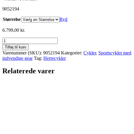
9052194
Størrelse
Ryd
6.799,00
kr.
MBK
Concept
Tilføj til kurv
2Two
Varenummer (SKU):
9052194
Kategorier:
Cykler
,
Sportscykler med
Herre
indvendige gear
Tag:
Herrecykler
7g
Shimano
Relaterede varer
Nexus
rullebremse
antal