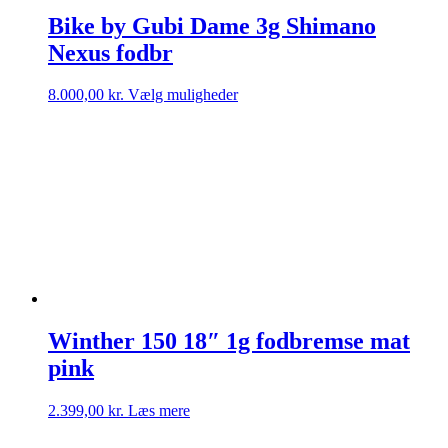
Bike by Gubi Dame 3g Shimano
Nexus fodbr
Dette
8.000,00
kr.
Vælg muligheder
vare
har
flere
varianter.
Mulighederne
kan
vælges
på
varesiden
Winther 150 18″ 1g fodbremse mat
pink
2.399,00
kr.
Læs mere