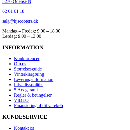
5270 Odense N
62 61 61 18
salg@kjscooters.dk
Mandag – Fredag: 9.00 – 18.00
Lørdag: 9.00 – 13.00
INFORMATION
Konkurrencer
Om os
Størrelsesguide
Vinterklargøring
Leveringsinformation
Privatlivspolitik
5 Års garanti
Regler & betingelser
VIDEO
Finansiering af dit varekøb
KUNDESERVICE
Kontakt os