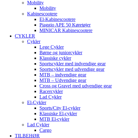
Mobility
Mobility
Kabinescootere
El-Kabinescootere
Piaggio APE 50 Køretøjer
MINICAR Kabinescootere
CYKLER
Cykler
Lege Cykler
Børne og juniorcykler
Klassiske cykler
Sportscykler med indvendige gear
Sportscykler med udvendige gear
MTB – indvendige gear
MTB – Udvendige gear
Cross og Gravel med udvendige gear
Racercykler
Lad Cykler
El-Cykler
Sports/City El-cykler
Klassiske El-cykler
MTB El-cykler
Lad Cykler
Cargo
TILBEHØR