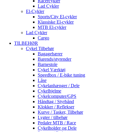
Racercykler
Lad Cykler
El-Cykler
Sports/City El-cykler
Klassiske El-cykler
MTB El-cykler
Lad Cykler
Cargo
TILBEHØR
Cykel Tilbehør
Bagagebærer
Barends/styrender
Barnestole
Cykel Værktøj
Speedbox / E-bike tuning
Låse
Cykelanhænger / Dele
Cykelhjelme
Cykelcomputer/GPS
Håndtag / Styrbånd
Klokker / Reflekser
Kurve / Tasker, Tilbehør
Lygter / tilbehør
Pedaler MTB / Race
Cykelholder og Dele