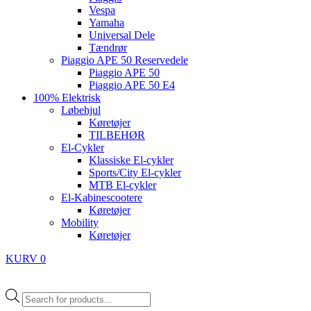
Vespa
Yamaha
Universal Dele
Tændrør
Piaggio APE 50 Reservedele
Piaggio APE 50
Piaggio APE 50 E4
100% Elektrisk
Løbehjul
Køretøjer
TILBEHØR
El-Cykler
Klassiske El-cykler
Sports/City El-cykler
MTB El-cykler
El-Kabinescootere
Køretøjer
Mobility
Køretøjer
KURV
0
Products
search