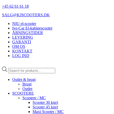
+45 62 61 61 18
SALG@KJSCOOTERS.DK
NIU el-scooter
Ive-Car El-kabinescooter
ÅBNINGSTIDER
LEVERING
GARANTI
OM OS
KONTAKT
LOG IND
Products
search
Outlet & brugt
Brugt
Outlet
SCOOTERE
Scootere / MC
Scooter 30 km/t
Scooter 45 km/t
Maxi Scooter / MC