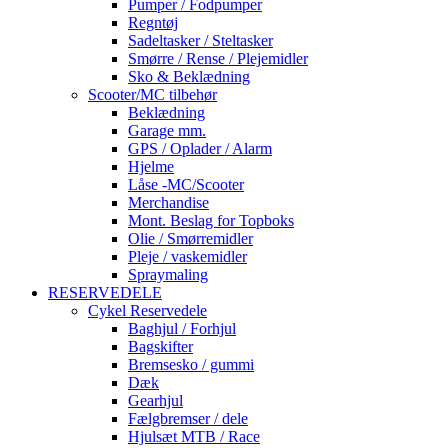
Pumper / Fodpumper
Regntøj
Sadeltasker / Steltasker
Smørre / Rense / Plejemidler
Sko & Beklædning
Scooter/MC tilbehør
Beklædning
Garage mm.
GPS / Oplader / Alarm
Hjelme
Låse -MC/Scooter
Merchandise
Mont. Beslag for Topboks
Olie / Smørremidler
Pleje / vaskemidler
Spraymaling
RESERVEDELE
Cykel Reservedele
Baghjul / Forhjul
Bagskifter
Bremsesko / gummi
Dæk
Gearhjul
Fælgbremser / dele
Hjulsæt MTB / Race