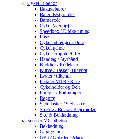
Cykel Tilbehør
Bagagebærer
Barends/styrender
Barnestole
Cykel Værktøj
Speedbox / E-bike tuning
Låse
Cykelanhænger / Dele
Cykelhjelme
Cykelcomputer/GPS
Håndtag / Styrbånd
Klokker / Reflekser
Kurve / Tasker, Tilbehør
Lygter / tilbehør
Pedaler MTB / Race
Cykelholder og Dele
Pumper / Fodpumper
Regntøj
Sadeltasker / Steltasker
Smørre / Rense / Plejemidler
Sko & Beklædning
Scooter/MC tilbehør
Beklædning
Garage mm.
GPS / Oplader / Alarm