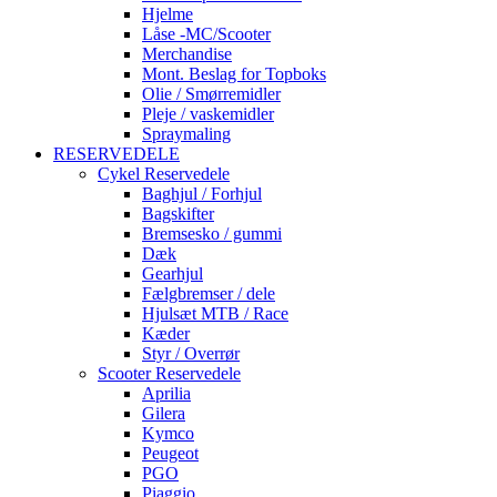
Hjelme
Låse -MC/Scooter
Merchandise
Mont. Beslag for Topboks
Olie / Smørremidler
Pleje / vaskemidler
Spraymaling
RESERVEDELE
Cykel Reservedele
Baghjul / Forhjul
Bagskifter
Bremsesko / gummi
Dæk
Gearhjul
Fælgbremser / dele
Hjulsæt MTB / Race
Kæder
Styr / Overrør
Scooter Reservedele
Aprilia
Gilera
Kymco
Peugeot
PGO
Piaggio