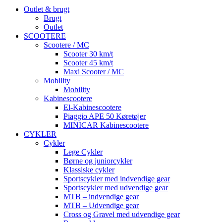
Outlet & brugt
Brugt
Outlet
SCOOTERE
Scootere / MC
Scooter 30 km/t
Scooter 45 km/t
Maxi Scooter / MC
Mobility
Mobility
Kabinescootere
El-Kabinescootere
Piaggio APE 50 Køretøjer
MINICAR Kabinescootere
CYKLER
Cykler
Lege Cykler
Børne og juniorcykler
Klassiske cykler
Sportscykler med indvendige gear
Sportscykler med udvendige gear
MTB – indvendige gear
MTB – Udvendige gear
Cross og Gravel med udvendige gear