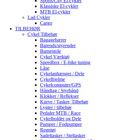
Sports/City El-cykler
Klassiske El-cykler
MTB El-cykler
Lad Cykler
Cargo
TILBEHØR
Cykel Tilbehør
Bagagebærer
Barends/styrender
Barnestole
Cykel Værktøj
Speedbox / E-bike tuning
Låse
Cykelanhænger / Dele
Cykelhjelme
Cykelcomputer/GPS
Håndtag / Styrbånd
Klokker / Reflekser
Kurve / Tasker, Tilbehør
Lygter / tilbehør
Pedaler MTB / Race
Cykelholder og Dele
Pumper / Fodpumper
Regntøj
Sadeltasker / Steltasker