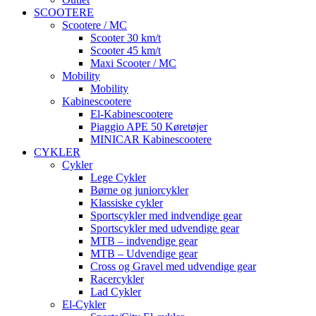
SCOOTERE
Scootere / MC
Scooter 30 km/t
Scooter 45 km/t
Maxi Scooter / MC
Mobility
Mobility
Kabinescootere
El-Kabinescootere
Piaggio APE 50 Køretøjer
MINICAR Kabinescootere
CYKLER
Cykler
Lege Cykler
Børne og juniorcykler
Klassiske cykler
Sportscykler med indvendige gear
Sportscykler med udvendige gear
MTB – indvendige gear
MTB – Udvendige gear
Cross og Gravel med udvendige gear
Racercykler
Lad Cykler
El-Cykler