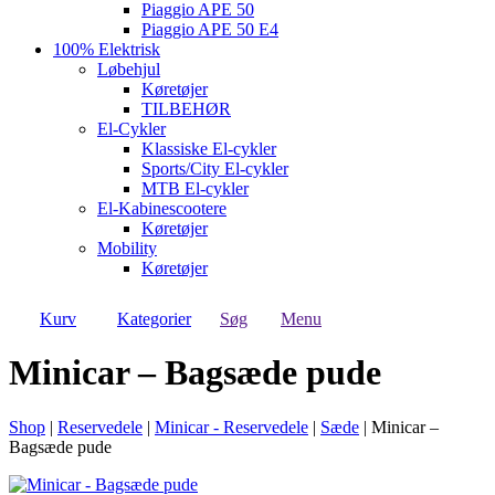
Piaggio APE 50
Piaggio APE 50 E4
100% Elektrisk
Løbehjul
Køretøjer
TILBEHØR
El-Cykler
Klassiske El-cykler
Sports/City El-cykler
MTB El-cykler
El-Kabinescootere
Køretøjer
Mobility
Køretøjer
Kurv
Kategorier
Søg
Menu
Minicar – Bagsæde pude
Shop
|
Reservedele
|
Minicar - Reservedele
|
Sæde
|
Minicar –
Bagsæde pude