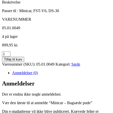
Beskrivelse
Passer til : Minicar, FST-V6, DS-30
VARENUMMER
05.01.0049
4 på lager
899,95
kr.
Minicar
-
Tilføj til kurv
Bagsæde
Varenummer (SKU):
05.01.0049
Kategori:
Sæde
pude
antal
Anmeldelser (0)
Anmeldelser
Der er endnu ikke nogle anmeldelser.
Vær den første til at anmelde “Minicar – Bagsæde pude”
Din e-mailadresse vil ikke blive publiceret.
Krævede felter er