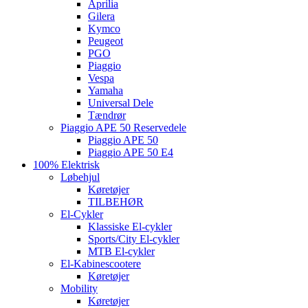
Aprilia
Gilera
Kymco
Peugeot
PGO
Piaggio
Vespa
Yamaha
Universal Dele
Tændrør
Piaggio APE 50 Reservedele
Piaggio APE 50
Piaggio APE 50 E4
100% Elektrisk
Løbehjul
Køretøjer
TILBEHØR
El-Cykler
Klassiske El-cykler
Sports/City El-cykler
MTB El-cykler
El-Kabinescootere
Køretøjer
Mobility
Køretøjer