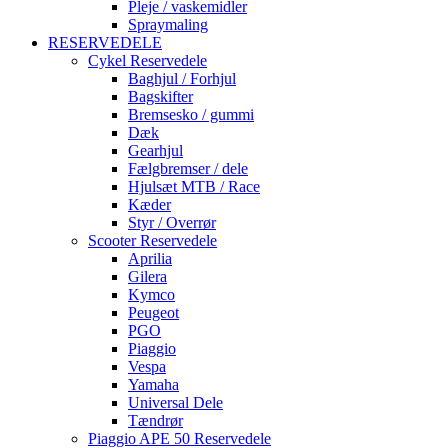
Pleje / vaskemidler
Spraymaling
RESERVEDELE
Cykel Reservedele
Baghjul / Forhjul
Bagskifter
Bremsesko / gummi
Dæk
Gearhjul
Fælgbremser / dele
Hjulsæt MTB / Race
Kæder
Styr / Overrør
Scooter Reservedele
Aprilia
Gilera
Kymco
Peugeot
PGO
Piaggio
Vespa
Yamaha
Universal Dele
Tændrør
Piaggio APE 50 Reservedele