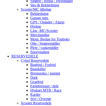
Smørre / Rense / Plejemidler
Sko & Beklædning
Scooter/MC tilbehør
Beklædning
Garage mm.
GPS / Oplader / Alarm
Hjelme
Låse -MC/Scooter
Merchandise
Mont. Beslag for Topboks
Olie / Smørremidler
Pleje / vaskemidler
Spraymaling
RESERVEDELE
Cykel Reservedele
Baghjul / Forhjul
Bagskifter
Bremsesko / gummi
Dæk
Gearhjul
Fælgbremser / dele
Hjulsæt MTB / Race
Kæder
Styr / Overrør
Scooter Reservedele