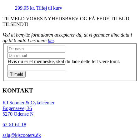
299,95
kr.
Tilføj til kurv
TILMELD VORES NYHEDSBREV OG FÅ FEDE TILBUD
TILSENDT!
Ved at benytte formularen accepterer du, at vi gemmer dine data i
op til 6 mdr. Læs mere
her
.
Nyhedsbrev
Hvis du er et menneske, skal du lade dette felt være tomt.
Tilmeld
KONTAKT
KJ Scooter & Cykelcenter
Bogensevej 36
5270 Odense N
62 61 61 18
salg@kjscooters.dk