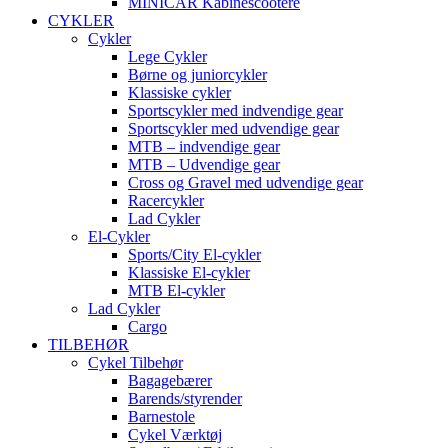
MINICAR Kabinescootere
CYKLER
Cykler
Lege Cykler
Børne og juniorcykler
Klassiske cykler
Sportscykler med indvendige gear
Sportscykler med udvendige gear
MTB – indvendige gear
MTB – Udvendige gear
Cross og Gravel med udvendige gear
Racercykler
Lad Cykler
El-Cykler
Sports/City El-cykler
Klassiske El-cykler
MTB El-cykler
Lad Cykler
Cargo
TILBEHØR
Cykel Tilbehør
Bagagebærer
Barends/styrender
Barnestole
Cykel Værktøj