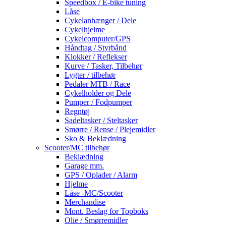
Speedbox / E-bike tuning
Låse
Cykelanhænger / Dele
Cykelhjelme
Cykelcomputer/GPS
Håndtag / Styrbånd
Klokker / Reflekser
Kurve / Tasker, Tilbehør
Lygter / tilbehør
Pedaler MTB / Race
Cykelholder og Dele
Pumper / Fodpumper
Regntøj
Sadeltasker / Steltasker
Smørre / Rense / Plejemidler
Sko & Beklædning
Scooter/MC tilbehør
Beklædning
Garage mm.
GPS / Oplader / Alarm
Hjelme
Låse -MC/Scooter
Merchandise
Mont. Beslag for Topboks
Olie / Smørremidler