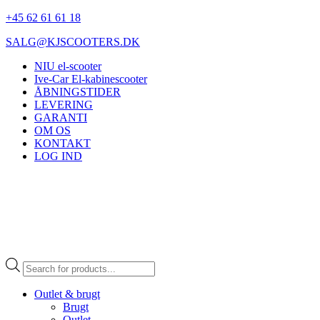
+45 62 61 61 18
SALG@KJSCOOTERS.DK
NIU el-scooter
Ive-Car El-kabinescooter
ÅBNINGSTIDER
LEVERING
GARANTI
OM OS
KONTAKT
LOG IND
Products
search
Outlet & brugt
Brugt
Outlet