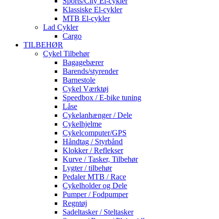
Sports/City El-cykler
Klassiske El-cykler
MTB El-cykler
Lad Cykler
Cargo
TILBEHØR
Cykel Tilbehør
Bagagebærer
Barends/styrender
Barnestole
Cykel Værktøj
Speedbox / E-bike tuning
Låse
Cykelanhænger / Dele
Cykelhjelme
Cykelcomputer/GPS
Håndtag / Styrbånd
Klokker / Reflekser
Kurve / Tasker, Tilbehør
Lygter / tilbehør
Pedaler MTB / Race
Cykelholder og Dele
Pumper / Fodpumper
Regntøj
Sadeltasker / Steltasker