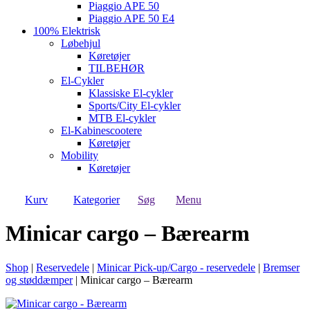
Piaggio APE 50
Piaggio APE 50 E4
100% Elektrisk
Løbehjul
Køretøjer
TILBEHØR
El-Cykler
Klassiske El-cykler
Sports/City El-cykler
MTB El-cykler
El-Kabinescootere
Køretøjer
Mobility
Køretøjer
Kurv
Kategorier
Søg
Menu
Minicar cargo – Bærearm
Shop
|
Reservedele
|
Minicar Pick-up/Cargo - reservedele
|
Bremser
og støddæmper
|
Minicar cargo – Bærearm