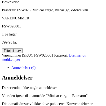
Beskrivelse
Passer til: FSW023, Minicar cargo, ivecar’go, e-force van
VARENUMMER
FSW020001
1 på lager
799,95
kr.
Minicar
Tilføj til kurv
cargo
Varenummer (SKU):
FSW020001
Kategori:
Bremser og
-
støddæmper
Bærearm
antal
Anmeldelser (0)
Anmeldelser
Der er endnu ikke nogle anmeldelser.
Vær den første til at anmelde “Minicar cargo – Bærearm”
Din e-mailadresse vil ikke blive publiceret.
Krævede felter er