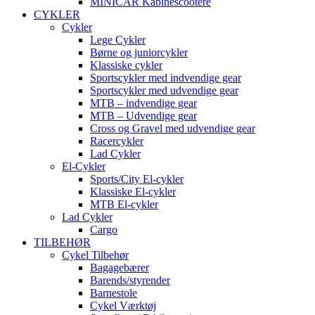
MINICAR Kabinescootere
CYKLER
Cykler
Lege Cykler
Børne og juniorcykler
Klassiske cykler
Sportscykler med indvendige gear
Sportscykler med udvendige gear
MTB – indvendige gear
MTB – Udvendige gear
Cross og Gravel med udvendige gear
Racercykler
Lad Cykler
El-Cykler
Sports/City El-cykler
Klassiske El-cykler
MTB El-cykler
Lad Cykler
Cargo
TILBEHØR
Cykel Tilbehør
Bagagebærer
Barends/styrender
Barnestole
Cykel Værktøj