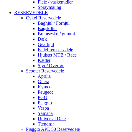
Pleje / vaskemidler
Spraymaling
RESERVEDELE
Cykel Reservedele
Baghjul / Forhjul
Bagskifter
Bremsesko / gummi
Dæk
Gearhjul
Fælgbremser / dele
Hjulsæt MTB / Race
Kæder
Styr / Overrør
Scooter Reservedele
Aprilia
Gilera
Kymco
Peugeot
PGO
Piaggio
Vespa
Yamaha
Universal Dele
Tændrør
Piaggio APE 50 Reservedele