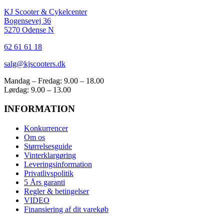
KJ Scooter & Cykelcenter
Bogensevej 36
5270 Odense N
62 61 61 18
salg@kjscooters.dk
Mandag – Fredag: 9.00 – 18.00
Lørdag: 9.00 – 13.00
INFORMATION
Konkurrencer
Om os
Størrelsesguide
Vinterklargøring
Leveringsinformation
Privatlivspolitik
5 Års garanti
Regler & betingelser
VIDEO
Finansiering af dit varekøb