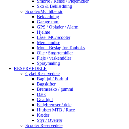
Smørre / Rense / Plejemidler
Sko & Beklædning
Scooter/MC tilbehør
Beklædning
Garage mm.
GPS / Oplader / Alarm
Hjelme
Låse -MC/Scooter
Merchandise
Mont. Beslag for Topboks
Olie / Smørremidler
Pleje / vaskemidler
Spraymaling
RESERVEDELE
Cykel Reservedele
Baghjul / Forhjul
Bagskifter
Bremsesko / gummi
Dæk
Gearhjul
Fælgbremser / dele
Hjulsæt MTB / Race
Kæder
Styr / Overrør
Scooter Reservedele