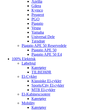
Aprilia
Gilera
Kymco
Peugeot
PGO
Piaggio
Vespa
Yamaha
Universal Dele
Tændrør
Piaggio APE 50 Reservedele
Piaggio APE 50
Piaggio APE 50 E4
100% Elektrisk
Løbehjul
Køretøjer
TILBEHØR
El-Cykler
Klassiske El-cykler
Sports/City El-cykler
MTB El-cykler
El-Kabinescootere
Køretøjer
Mobility
Køretøjer