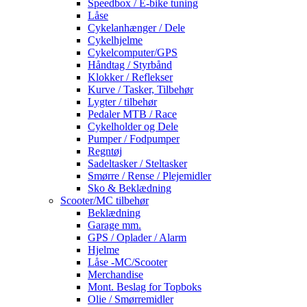
Speedbox / E-bike tuning
Låse
Cykelanhænger / Dele
Cykelhjelme
Cykelcomputer/GPS
Håndtag / Styrbånd
Klokker / Reflekser
Kurve / Tasker, Tilbehør
Lygter / tilbehør
Pedaler MTB / Race
Cykelholder og Dele
Pumper / Fodpumper
Regntøj
Sadeltasker / Steltasker
Smørre / Rense / Plejemidler
Sko & Beklædning
Scooter/MC tilbehør
Beklædning
Garage mm.
GPS / Oplader / Alarm
Hjelme
Låse -MC/Scooter
Merchandise
Mont. Beslag for Topboks
Olie / Smørremidler