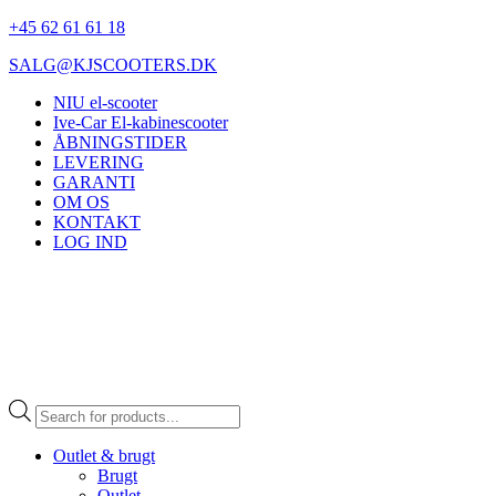
+45 62 61 61 18
SALG@KJSCOOTERS.DK
NIU el-scooter
Ive-Car El-kabinescooter
ÅBNINGSTIDER
LEVERING
GARANTI
OM OS
KONTAKT
LOG IND
Products
search
Outlet & brugt
Brugt
Outlet