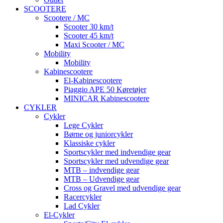
SCOOTERE
Scootere / MC
Scooter 30 km/t
Scooter 45 km/t
Maxi Scooter / MC
Mobility
Mobility
Kabinescootere
El-Kabinescootere
Piaggio APE 50 Køretøjer
MINICAR Kabinescootere
CYKLER
Cykler
Lege Cykler
Børne og juniorcykler
Klassiske cykler
Sportscykler med indvendige gear
Sportscykler med udvendige gear
MTB – indvendige gear
MTB – Udvendige gear
Cross og Gravel med udvendige gear
Racercykler
Lad Cykler
El-Cykler