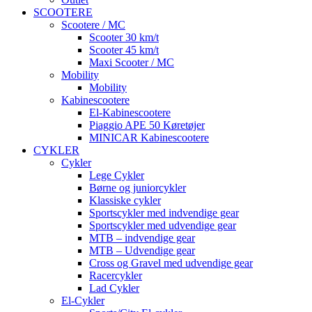
SCOOTERE
Scootere / MC
Scooter 30 km/t
Scooter 45 km/t
Maxi Scooter / MC
Mobility
Mobility
Kabinescootere
El-Kabinescootere
Piaggio APE 50 Køretøjer
MINICAR Kabinescootere
CYKLER
Cykler
Lege Cykler
Børne og juniorcykler
Klassiske cykler
Sportscykler med indvendige gear
Sportscykler med udvendige gear
MTB – indvendige gear
MTB – Udvendige gear
Cross og Gravel med udvendige gear
Racercykler
Lad Cykler
El-Cykler