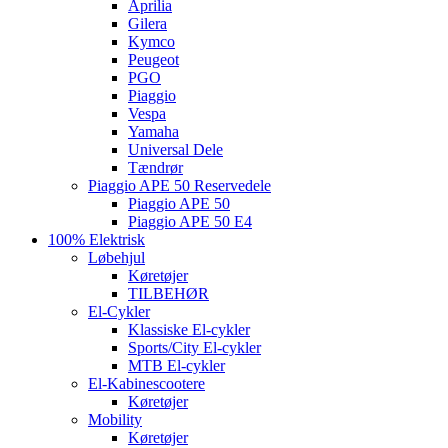
Aprilia
Gilera
Kymco
Peugeot
PGO
Piaggio
Vespa
Yamaha
Universal Dele
Tændrør
Piaggio APE 50 Reservedele
Piaggio APE 50
Piaggio APE 50 E4
100% Elektrisk
Løbehjul
Køretøjer
TILBEHØR
El-Cykler
Klassiske El-cykler
Sports/City El-cykler
MTB El-cykler
El-Kabinescootere
Køretøjer
Mobility
Køretøjer