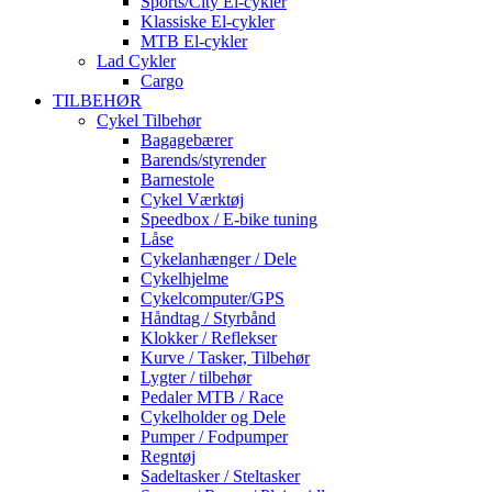
Sports/City El-cykler
Klassiske El-cykler
MTB El-cykler
Lad Cykler
Cargo
TILBEHØR
Cykel Tilbehør
Bagagebærer
Barends/styrender
Barnestole
Cykel Værktøj
Speedbox / E-bike tuning
Låse
Cykelanhænger / Dele
Cykelhjelme
Cykelcomputer/GPS
Håndtag / Styrbånd
Klokker / Reflekser
Kurve / Tasker, Tilbehør
Lygter / tilbehør
Pedaler MTB / Race
Cykelholder og Dele
Pumper / Fodpumper
Regntøj
Sadeltasker / Steltasker