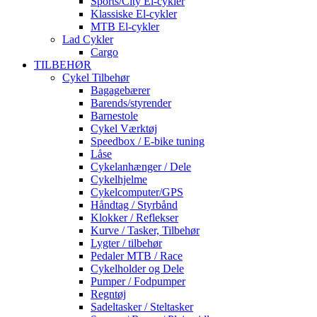
Sports/City El-cykler
Klassiske El-cykler
MTB El-cykler
Lad Cykler
Cargo
TILBEHØR
Cykel Tilbehør
Bagagebærer
Barends/styrender
Barnestole
Cykel Værktøj
Speedbox / E-bike tuning
Låse
Cykelanhænger / Dele
Cykelhjelme
Cykelcomputer/GPS
Håndtag / Styrbånd
Klokker / Reflekser
Kurve / Tasker, Tilbehør
Lygter / tilbehør
Pedaler MTB / Race
Cykelholder og Dele
Pumper / Fodpumper
Regntøj
Sadeltasker / Steltasker