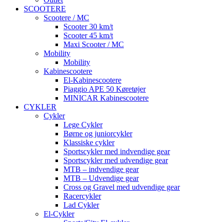
SCOOTERE
Scootere / MC
Scooter 30 km/t
Scooter 45 km/t
Maxi Scooter / MC
Mobility
Mobility
Kabinescootere
El-Kabinescootere
Piaggio APE 50 Køretøjer
MINICAR Kabinescootere
CYKLER
Cykler
Lege Cykler
Børne og juniorcykler
Klassiske cykler
Sportscykler med indvendige gear
Sportscykler med udvendige gear
MTB – indvendige gear
MTB – Udvendige gear
Cross og Gravel med udvendige gear
Racercykler
Lad Cykler
El-Cykler