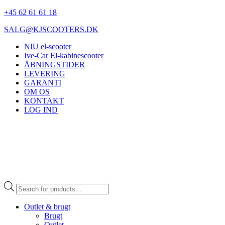
+45 62 61 61 18
SALG@KJSCOOTERS.DK
NIU el-scooter
Ive-Car El-kabinescooter
ÅBNINGSTIDER
LEVERING
GARANTI
OM OS
KONTAKT
LOG IND
Products
search
Outlet & brugt
Brugt
Outlet