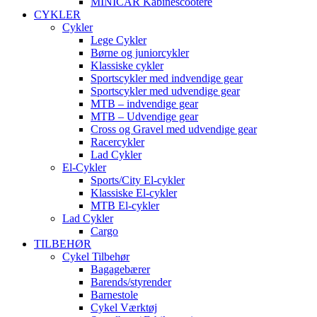
MINICAR Kabinescootere
CYKLER
Cykler
Lege Cykler
Børne og juniorcykler
Klassiske cykler
Sportscykler med indvendige gear
Sportscykler med udvendige gear
MTB – indvendige gear
MTB – Udvendige gear
Cross og Gravel med udvendige gear
Racercykler
Lad Cykler
El-Cykler
Sports/City El-cykler
Klassiske El-cykler
MTB El-cykler
Lad Cykler
Cargo
TILBEHØR
Cykel Tilbehør
Bagagebærer
Barends/styrender
Barnestole
Cykel Værktøj