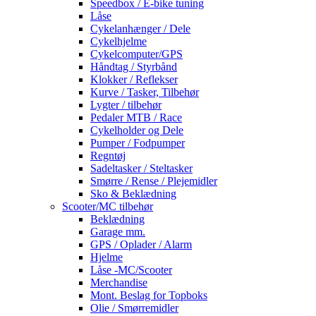
Speedbox / E-bike tuning
Låse
Cykelanhænger / Dele
Cykelhjelme
Cykelcomputer/GPS
Håndtag / Styrbånd
Klokker / Reflekser
Kurve / Tasker, Tilbehør
Lygter / tilbehør
Pedaler MTB / Race
Cykelholder og Dele
Pumper / Fodpumper
Regntøj
Sadeltasker / Steltasker
Smørre / Rense / Plejemidler
Sko & Beklædning
Scooter/MC tilbehør
Beklædning
Garage mm.
GPS / Oplader / Alarm
Hjelme
Låse -MC/Scooter
Merchandise
Mont. Beslag for Topboks
Olie / Smørremidler