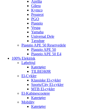
Aprilia
Gilera
Kymco
Peugeot
PGO
Piaggio
Vespa
Yamaha
Universal Dele
Tændrør
Piaggio APE 50 Reservedele
Piaggio APE 50
Piaggio APE 50 E4
100% Elektrisk
Løbehjul
Køretøjer
TILBEHØR
El-Cykler
Klassiske El-cykler
Sports/City El-cykler
MTB El-cykler
El-Kabinescootere
Køretøjer
Mobility
Køretøjer