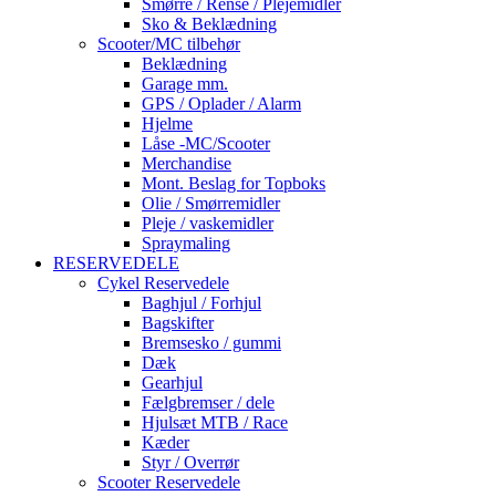
Smørre / Rense / Plejemidler
Sko & Beklædning
Scooter/MC tilbehør
Beklædning
Garage mm.
GPS / Oplader / Alarm
Hjelme
Låse -MC/Scooter
Merchandise
Mont. Beslag for Topboks
Olie / Smørremidler
Pleje / vaskemidler
Spraymaling
RESERVEDELE
Cykel Reservedele
Baghjul / Forhjul
Bagskifter
Bremsesko / gummi
Dæk
Gearhjul
Fælgbremser / dele
Hjulsæt MTB / Race
Kæder
Styr / Overrør
Scooter Reservedele