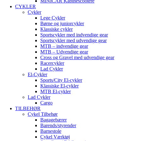
MINICAR Kabinescootere
CYKLER
Cykler
Lege Cykler
Børne og juniorcykler
Klassiske cykler
Sportscykler med indvendige gear
Sportscykler med udvendige gear
MTB – indvendige gear
MTB – Udvendige gear
Cross og Gravel med udvendige gear
Racercykler
Lad Cykler
El-Cykler
Sports/City El-cykler
Klassiske El-cykler
MTB El-cykler
Lad Cykler
Cargo
TILBEHØR
Cykel Tilbehør
Bagagebærer
Barends/styrender
Barnestole
Cykel Værktøj