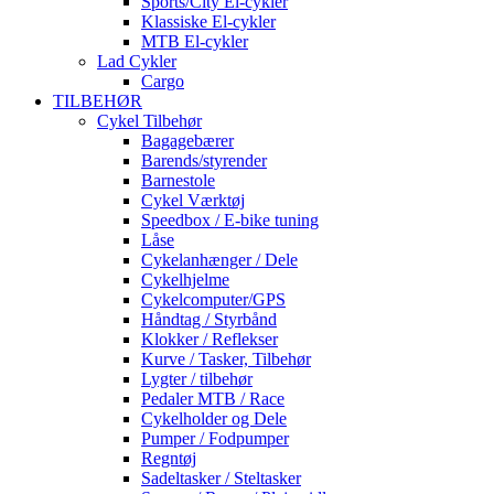
Sports/City El-cykler
Klassiske El-cykler
MTB El-cykler
Lad Cykler
Cargo
TILBEHØR
Cykel Tilbehør
Bagagebærer
Barends/styrender
Barnestole
Cykel Værktøj
Speedbox / E-bike tuning
Låse
Cykelanhænger / Dele
Cykelhjelme
Cykelcomputer/GPS
Håndtag / Styrbånd
Klokker / Reflekser
Kurve / Tasker, Tilbehør
Lygter / tilbehør
Pedaler MTB / Race
Cykelholder og Dele
Pumper / Fodpumper
Regntøj
Sadeltasker / Steltasker