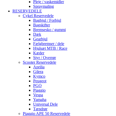
Pleje / vaskemidler
Spraymaling
RESERVEDELE
Cykel Reservedele
Baghjul / Forhjul
Bagskifter
Bremsesko / gummi
Dæk
Gearhjul
Fælgbremser / dele
Hjulsæt MTB / Race
Kæder
Styr / Overrør
Scooter Reservedele
Aprilia
Gilera
Kymco
Peugeot
PGO
Piaggio
Vespa
Yamaha
Universal Dele
Tændrør
Piaggio APE 50 Reservedele