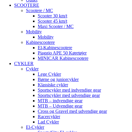
SCOOTERE
Scootere / MC
Scooter 30 km/t
Scooter 45 km/t
Maxi Scooter / MC
Mobility
Mobility
Kabinescootere
El-Kabinescootere
Piaggio APE 50 Køretøjer
MINICAR Kabinescootere
CYKLER
Cykler
Lege Cykler
Børne og juniorcykler
Klassiske cykler
Sportscykler med indvendige gear
Sportscykler med udvendige gear
MTB – indvendige gear
MTB – Udvendige gear
Cross og Gravel med udvendige gear
Racercykler
Lad Cykler
El-Cykler