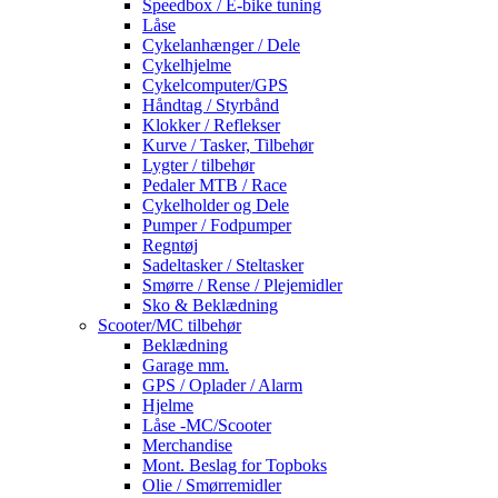
Speedbox / E-bike tuning
Låse
Cykelanhænger / Dele
Cykelhjelme
Cykelcomputer/GPS
Håndtag / Styrbånd
Klokker / Reflekser
Kurve / Tasker, Tilbehør
Lygter / tilbehør
Pedaler MTB / Race
Cykelholder og Dele
Pumper / Fodpumper
Regntøj
Sadeltasker / Steltasker
Smørre / Rense / Plejemidler
Sko & Beklædning
Scooter/MC tilbehør
Beklædning
Garage mm.
GPS / Oplader / Alarm
Hjelme
Låse -MC/Scooter
Merchandise
Mont. Beslag for Topboks
Olie / Smørremidler