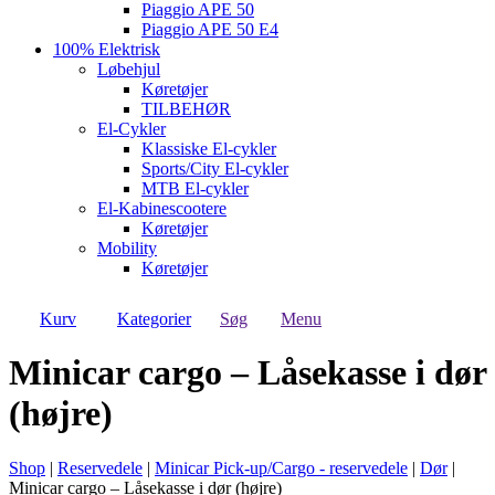
Piaggio APE 50
Piaggio APE 50 E4
100% Elektrisk
Løbehjul
Køretøjer
TILBEHØR
El-Cykler
Klassiske El-cykler
Sports/City El-cykler
MTB El-cykler
El-Kabinescootere
Køretøjer
Mobility
Køretøjer
Kurv
Kategorier
Søg
Menu
Minicar cargo – Låsekasse i dør
(højre)
Shop
|
Reservedele
|
Minicar Pick-up/Cargo - reservedele
|
Dør
|
Minicar cargo – Låsekasse i dør (højre)