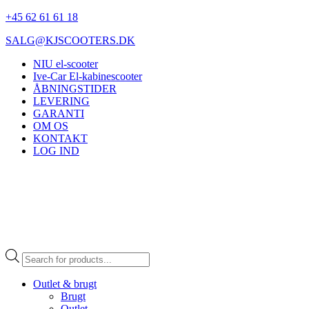
+45 62 61 61 18
SALG@KJSCOOTERS.DK
NIU el-scooter
Ive-Car El-kabinescooter
ÅBNINGSTIDER
LEVERING
GARANTI
OM OS
KONTAKT
LOG IND
Products
search
Outlet & brugt
Brugt
Outlet