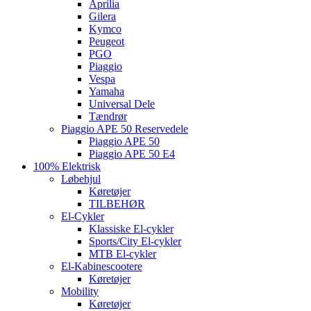
Aprilia
Gilera
Kymco
Peugeot
PGO
Piaggio
Vespa
Yamaha
Universal Dele
Tændrør
Piaggio APE 50 Reservedele
Piaggio APE 50
Piaggio APE 50 E4
100% Elektrisk
Løbehjul
Køretøjer
TILBEHØR
El-Cykler
Klassiske El-cykler
Sports/City El-cykler
MTB El-cykler
El-Kabinescootere
Køretøjer
Mobility
Køretøjer