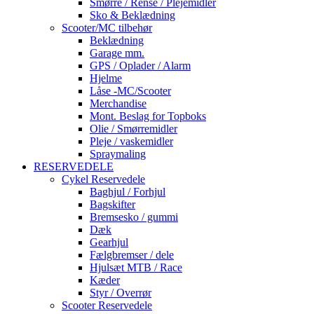
Smørre / Rense / Plejemidler
Sko & Beklædning
Scooter/MC tilbehør
Beklædning
Garage mm.
GPS / Oplader / Alarm
Hjelme
Låse -MC/Scooter
Merchandise
Mont. Beslag for Topboks
Olie / Smørremidler
Pleje / vaskemidler
Spraymaling
RESERVEDELE
Cykel Reservedele
Baghjul / Forhjul
Bagskifter
Bremsesko / gummi
Dæk
Gearhjul
Fælgbremser / dele
Hjulsæt MTB / Race
Kæder
Styr / Overrør
Scooter Reservedele