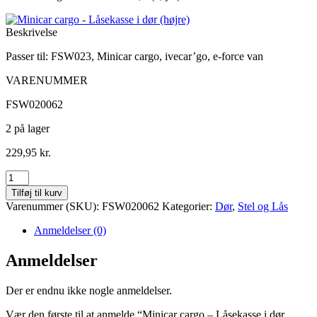
Beskrivelse
Passer til: FSW023, Minicar cargo, ivecar’go, e-force van
VARENUMMER
FSW020062
2 på lager
229,95
kr.
Minicar
cargo
Tilføj til kurv
-
Varenummer (SKU):
FSW020062
Kategorier:
Dør
,
Stel og Lås
Låsekasse
i
Anmeldelser (0)
dør
(højre)
Anmeldelser
antal
Der er endnu ikke nogle anmeldelser.
Vær den første til at anmelde “Minicar cargo – Låsekasse i dør