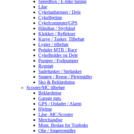
Speedbox / E-bike tuning
Låse
Cykelanhænger / Dele
Cykelhjelme
Cykelcomputer/GPS
Håndtag / Styrbånd
Klokker / Reflekser
Kurve / Tasker, Tilbehør
Lygter / tilbehør
Pedaler MTB / Race
Cykelholder og Dele
Pumper / Fodpumper
Regntøj
Sadeltasker / Steltasker
Smørre / Rense / Plejemidler
Sko & Beklædning
Scooter/MC tilbehør
Beklædning
Garage mm.
GPS / Oplader / Alarm
Hjelme
Låse -MC/Scooter
Merchandise
Mont. Beslag for Topboks
Olie / Smørremidler