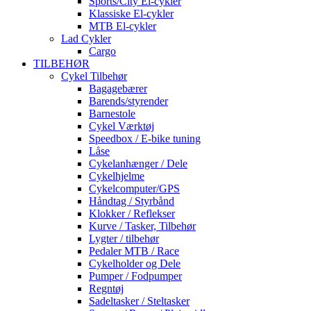
Sports/City El-cykler
Klassiske El-cykler
MTB El-cykler
Lad Cykler
Cargo
TILBEHØR
Cykel Tilbehør
Bagagebærer
Barends/styrender
Barnestole
Cykel Værktøj
Speedbox / E-bike tuning
Låse
Cykelanhænger / Dele
Cykelhjelme
Cykelcomputer/GPS
Håndtag / Styrbånd
Klokker / Reflekser
Kurve / Tasker, Tilbehør
Lygter / tilbehør
Pedaler MTB / Race
Cykelholder og Dele
Pumper / Fodpumper
Regntøj
Sadeltasker / Steltasker