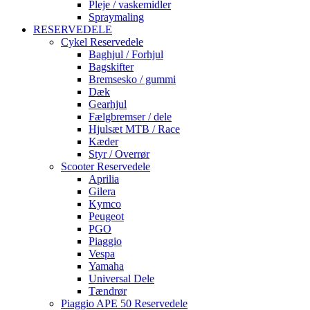
Pleje / vaskemidler
Spraymaling
RESERVEDELE
Cykel Reservedele
Baghjul / Forhjul
Bagskifter
Bremsesko / gummi
Dæk
Gearhjul
Fælgbremser / dele
Hjulsæt MTB / Race
Kæder
Styr / Overrør
Scooter Reservedele
Aprilia
Gilera
Kymco
Peugeot
PGO
Piaggio
Vespa
Yamaha
Universal Dele
Tændrør
Piaggio APE 50 Reservedele