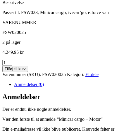
Beskrivelse
Passer til: FSW023, Minicar cargo, ivecar’go, e-force van
VARENUMMER
FSW020025
2 på lager
4.249,95
kr.
Minicar
cargo
Tilføj til kurv
-
Varenummer (SKU):
FSW020025
Kategori:
El-dele
Motor
antal
Anmeldelser (0)
Anmeldelser
Der er endnu ikke nogle anmeldelser.
Vær den første til at anmelde “Minicar cargo – Motor”
Din e-mailadresse vil ikke blive publiceret.
Krævede felter er