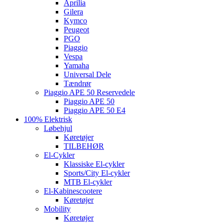
Aprilia
Gilera
Kymco
Peugeot
PGO
Piaggio
Vespa
Yamaha
Universal Dele
Tændrør
Piaggio APE 50 Reservedele
Piaggio APE 50
Piaggio APE 50 E4
100% Elektrisk
Løbehjul
Køretøjer
TILBEHØR
El-Cykler
Klassiske El-cykler
Sports/City El-cykler
MTB El-cykler
El-Kabinescootere
Køretøjer
Mobility
Køretøjer