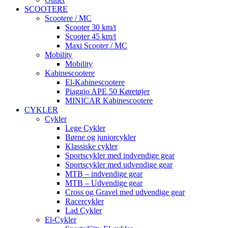
SCOOTERE
Scootere / MC
Scooter 30 km/t
Scooter 45 km/t
Maxi Scooter / MC
Mobility
Mobility
Kabinescootere
El-Kabinescootere
Piaggio APE 50 Køretøjer
MINICAR Kabinescootere
CYKLER
Cykler
Lege Cykler
Børne og juniorcykler
Klassiske cykler
Sportscykler med indvendige gear
Sportscykler med udvendige gear
MTB – indvendige gear
MTB – Udvendige gear
Cross og Gravel med udvendige gear
Racercykler
Lad Cykler
El-Cykler