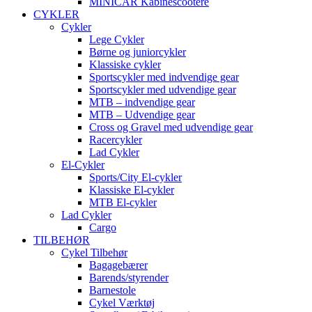
MINICAR Kabinescootere
CYKLER
Cykler
Lege Cykler
Børne og juniorcykler
Klassiske cykler
Sportscykler med indvendige gear
Sportscykler med udvendige gear
MTB – indvendige gear
MTB – Udvendige gear
Cross og Gravel med udvendige gear
Racercykler
Lad Cykler
El-Cykler
Sports/City El-cykler
Klassiske El-cykler
MTB El-cykler
Lad Cykler
Cargo
TILBEHØR
Cykel Tilbehør
Bagagebærer
Barends/styrender
Barnestole
Cykel Værktøj