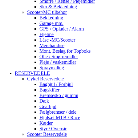
Smørre / Rense / Plejemidler
Sko & Beklædning
Scooter/MC tilbehør
Beklædning
Garage mm.
GPS / Oplader / Alarm
Hjelme
Låse -MC/Scooter
Merchandise
Mont. Beslag for Topboks
Olie / Smørremidler
Pleje / vaskemidler
Spraymaling
RESERVEDELE
Cykel Reservedele
Baghjul / Forhjul
Bagskifter
Bremsesko / gummi
Dæk
Gearhjul
Fælgbremser / dele
Hjulsæt MTB / Race
Kæder
Styr / Overrør
Scooter Reservedele