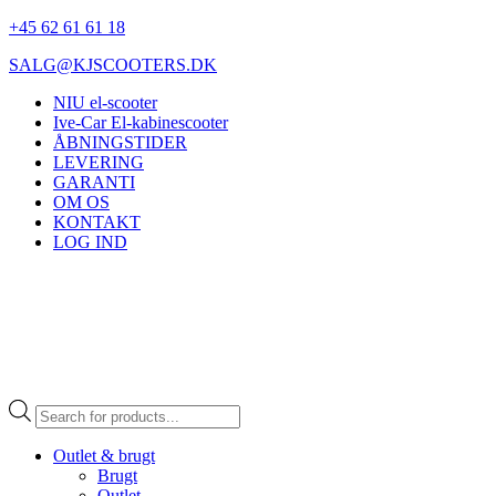
+45 62 61 61 18
SALG@KJSCOOTERS.DK
NIU el-scooter
Ive-Car El-kabinescooter
ÅBNINGSTIDER
LEVERING
GARANTI
OM OS
KONTAKT
LOG IND
Products
search
Outlet & brugt
Brugt
Outlet