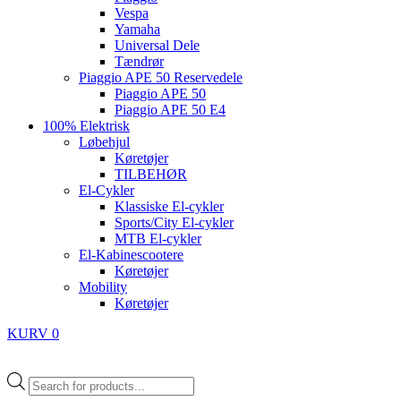
Vespa
Yamaha
Universal Dele
Tændrør
Piaggio APE 50 Reservedele
Piaggio APE 50
Piaggio APE 50 E4
100% Elektrisk
Løbehjul
Køretøjer
TILBEHØR
El-Cykler
Klassiske El-cykler
Sports/City El-cykler
MTB El-cykler
El-Kabinescootere
Køretøjer
Mobility
Køretøjer
KURV
0
Products
search