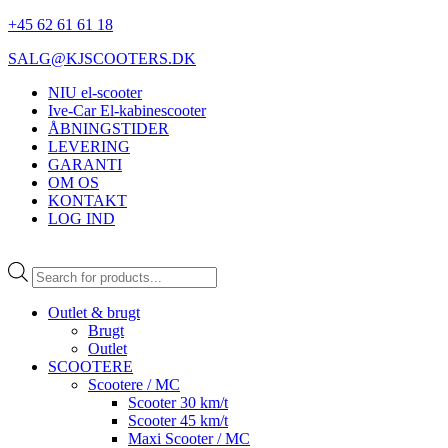
+45 62 61 61 18
SALG@KJSCOOTERS.DK
NIU el-scooter
Ive-Car El-kabinescooter
ÅBNINGSTIDER
LEVERING
GARANTI
OM OS
KONTAKT
LOG IND
Products
search
Outlet & brugt
Brugt
Outlet
SCOOTERE
Scootere / MC
Scooter 30 km/t
Scooter 45 km/t
Maxi Scooter / MC