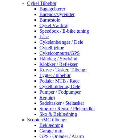
Cykel Tilbehør
Bagagebærer
Barends/styrender
Barnestole
Cykel Værktøj
Speedbox / E-bike tuning
Låse
Cykelanhænger / Dele
Cykelhjelme
Cykelcomputer/GPS
Håndtag / Styrbånd
Klokker / Reflekser
Kurve / Tasker, Tilbehør
Lygter / tilbehør
Pedaler MTB / Race
Cykelholder og Dele
Pumper / Fodpumper
Regntøj
Sadeltasker / Steltasker
Smørre / Rense / Plejemidler
Sko & Beklædning
Scooter/MC tilbehør
Beklædning
Garage mm.
GPS / Oplader / Alarm