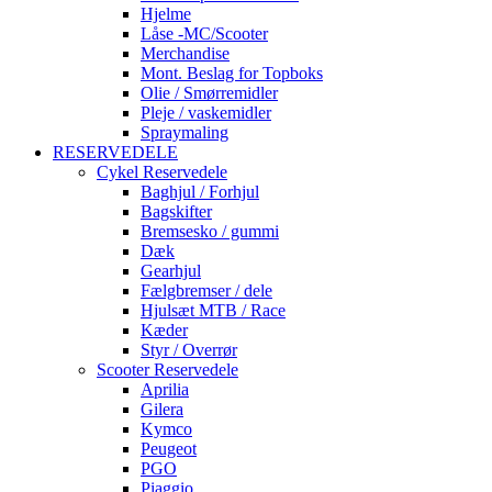
Hjelme
Låse -MC/Scooter
Merchandise
Mont. Beslag for Topboks
Olie / Smørremidler
Pleje / vaskemidler
Spraymaling
RESERVEDELE
Cykel Reservedele
Baghjul / Forhjul
Bagskifter
Bremsesko / gummi
Dæk
Gearhjul
Fælgbremser / dele
Hjulsæt MTB / Race
Kæder
Styr / Overrør
Scooter Reservedele
Aprilia
Gilera
Kymco
Peugeot
PGO
Piaggio