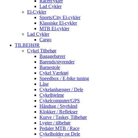
Racercykler
Lad Cykler
El-Cykler
Sports/City El-cykler
Klassiske El-cykler
MTB El-cykler
Lad Cykler
Cargo
TILBEHØR
Cykel Tilbehør
Bagagebærer
Barends/styrender
Barnestole
Cykel Værktøj
Speedbox / E-bike tuning
Låse
Cykelanhænger / Dele
Cykelhjelme
Cykelcomputer/GPS
Håndtag / Styrbånd
Klokker / Reflekser
Kurve / Tasker, Tilbehør
Lygter / tilbehør
Pedaler MTB / Race
Cykelholder og Dele