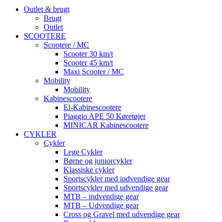
Outlet & brugt
Brugt
Outlet
SCOOTERE
Scootere / MC
Scooter 30 km/t
Scooter 45 km/t
Maxi Scooter / MC
Mobility
Mobility
Kabinescootere
El-Kabinescootere
Piaggio APE 50 Køretøjer
MINICAR Kabinescootere
CYKLER
Cykler
Lege Cykler
Børne og juniorcykler
Klassiske cykler
Sportscykler med indvendige gear
Sportscykler med udvendige gear
MTB – indvendige gear
MTB – Udvendige gear
Cross og Gravel med udvendige gear