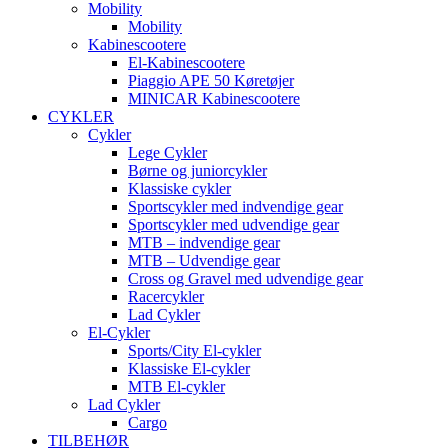
Mobility
Mobility
Kabinescootere
El-Kabinescootere
Piaggio APE 50 Køretøjer
MINICAR Kabinescootere
CYKLER
Cykler
Lege Cykler
Børne og juniorcykler
Klassiske cykler
Sportscykler med indvendige gear
Sportscykler med udvendige gear
MTB – indvendige gear
MTB – Udvendige gear
Cross og Gravel med udvendige gear
Racercykler
Lad Cykler
El-Cykler
Sports/City El-cykler
Klassiske El-cykler
MTB El-cykler
Lad Cykler
Cargo
TILBEHØR