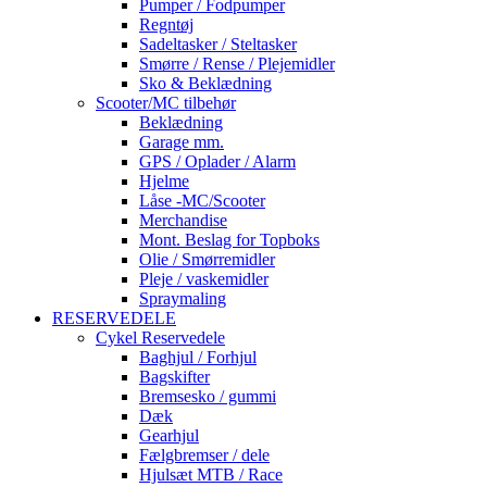
Pumper / Fodpumper
Regntøj
Sadeltasker / Steltasker
Smørre / Rense / Plejemidler
Sko & Beklædning
Scooter/MC tilbehør
Beklædning
Garage mm.
GPS / Oplader / Alarm
Hjelme
Låse -MC/Scooter
Merchandise
Mont. Beslag for Topboks
Olie / Smørremidler
Pleje / vaskemidler
Spraymaling
RESERVEDELE
Cykel Reservedele
Baghjul / Forhjul
Bagskifter
Bremsesko / gummi
Dæk
Gearhjul
Fælgbremser / dele
Hjulsæt MTB / Race