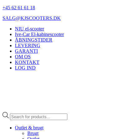
+45 62 61 61 18
SALG@KJSCOOTERS.DK
NIU el-scooter
Ive-Car El-kabinescooter
ÅBNINGSTIDER
LEVERING
GARANTI
OM OS
KONTAKT
LOG IND
Products
search
Outlet & brugt
Brugt
Outlet