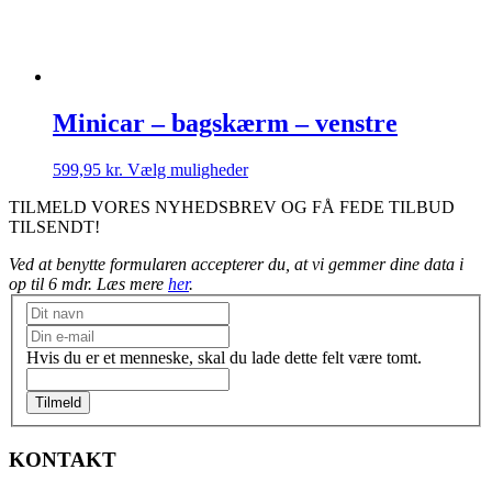
Minicar – bagskærm – venstre
Dette
599,95
kr.
Vælg muligheder
vare
TILMELD VORES NYHEDSBREV OG FÅ FEDE TILBUD
har
TILSENDT!
flere
varianter.
Ved at benytte formularen accepterer du, at vi gemmer dine data i
Mulighederne
op til 6 mdr. Læs mere
her
.
kan
vælges
Nyhedsbrev
på
varesiden
Hvis du er et menneske, skal du lade dette felt være tomt.
Tilmeld
KONTAKT