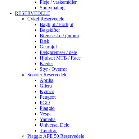
Pleje / vaskemidler
Spraymaling
RESERVEDELE
Cykel Reservedele
Baghjul / Forhjul
Bagskifter
Bremsesko / gummi
Dæk
Gearhjul
Fælgbremser / dele
Hjulsæt MTB / Race
Kæder
Styr / Overrør
Scooter Reservedele
Aprilia
Gilera
Kymco
Peugeot
PGO
Piaggio
Vespa
Yamaha
Universal Dele
Tændrør
Piaggio APE 50 Reservedele