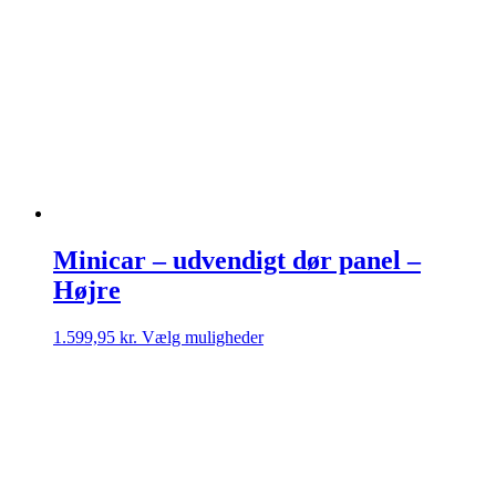
Minicar – udvendigt dør panel –
Højre
Dette
1.599,95
kr.
Vælg muligheder
vare
har
flere
varianter.
Mulighederne
kan
vælges
på