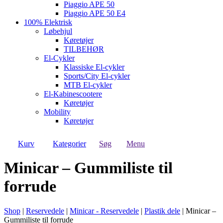
Piaggio APE 50
Piaggio APE 50 E4
100% Elektrisk
Løbehjul
Køretøjer
TILBEHØR
El-Cykler
Klassiske El-cykler
Sports/City El-cykler
MTB El-cykler
El-Kabinescootere
Køretøjer
Mobility
Køretøjer
Kurv
Kategorier
Søg
Menu
Minicar – Gummiliste til
forrude
Shop
|
Reservedele
|
Minicar - Reservedele
|
Plastik dele
|
Minicar –
Gummiliste til forrude