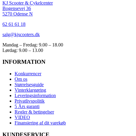
KJ Scooter & Cykelcenter
Bogensevej 36
5270 Odense N
62 61 61 18
salg@kjscooters.dk
Mandag – Fredag: 9.00 – 18.00
Lørdag: 9.00 – 13.00
INFORMATION
Konkurrencer
Om os
Størrelsesguide
Vinterklargøring
Leveringsinformation
Privatlivspolitik
5 Års garanti
Regler & betingelser
VIDEO
Finansiering af dit varekøb
KUNDESERVICE