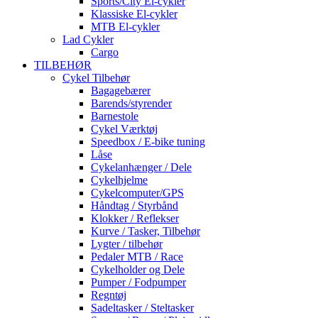
Sports/City El-cykler
Klassiske El-cykler
MTB El-cykler
Lad Cykler
Cargo
TILBEHØR
Cykel Tilbehør
Bagagebærer
Barends/styrender
Barnestole
Cykel Værktøj
Speedbox / E-bike tuning
Låse
Cykelanhænger / Dele
Cykelhjelme
Cykelcomputer/GPS
Håndtag / Styrbånd
Klokker / Reflekser
Kurve / Tasker, Tilbehør
Lygter / tilbehør
Pedaler MTB / Race
Cykelholder og Dele
Pumper / Fodpumper
Regntøj
Sadeltasker / Steltasker