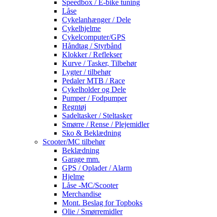
Speedbox / E-bike tuning
Låse
Cykelanhænger / Dele
Cykelhjelme
Cykelcomputer/GPS
Håndtag / Styrbånd
Klokker / Reflekser
Kurve / Tasker, Tilbehør
Lygter / tilbehør
Pedaler MTB / Race
Cykelholder og Dele
Pumper / Fodpumper
Regntøj
Sadeltasker / Steltasker
Smørre / Rense / Plejemidler
Sko & Beklædning
Scooter/MC tilbehør
Beklædning
Garage mm.
GPS / Oplader / Alarm
Hjelme
Låse -MC/Scooter
Merchandise
Mont. Beslag for Topboks
Olie / Smørremidler