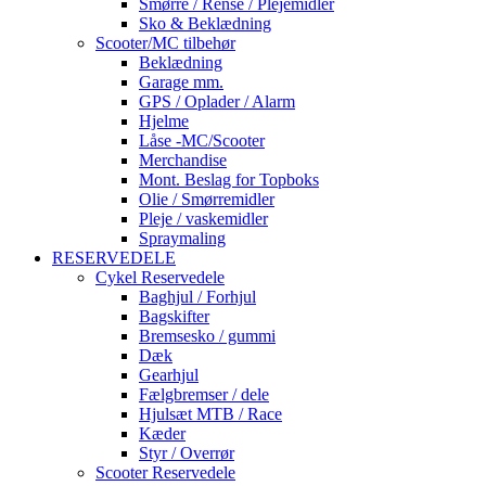
Smørre / Rense / Plejemidler
Sko & Beklædning
Scooter/MC tilbehør
Beklædning
Garage mm.
GPS / Oplader / Alarm
Hjelme
Låse -MC/Scooter
Merchandise
Mont. Beslag for Topboks
Olie / Smørremidler
Pleje / vaskemidler
Spraymaling
RESERVEDELE
Cykel Reservedele
Baghjul / Forhjul
Bagskifter
Bremsesko / gummi
Dæk
Gearhjul
Fælgbremser / dele
Hjulsæt MTB / Race
Kæder
Styr / Overrør
Scooter Reservedele