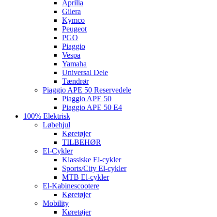
Aprilia
Gilera
Kymco
Peugeot
PGO
Piaggio
Vespa
Yamaha
Universal Dele
Tændrør
Piaggio APE 50 Reservedele
Piaggio APE 50
Piaggio APE 50 E4
100% Elektrisk
Løbehjul
Køretøjer
TILBEHØR
El-Cykler
Klassiske El-cykler
Sports/City El-cykler
MTB El-cykler
El-Kabinescootere
Køretøjer
Mobility
Køretøjer