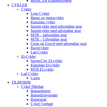
MINICAR Kabinescootere
CYKLER
Cykler
Lege Cykler
Børne og juniorcykler
Klassiske cykler
Sportscykler med indvendige gear
Sportscykler med udvendige gear
MTB – indvendige gear
MTB – Udvendige gear
Cross og Gravel med udvendige gear
Racercykler
Lad Cykler
El-Cykler
Sports/City El-cykler
Klassiske El-cykler
MTB El-cykler
Lad Cykler
Cargo
TILBEHØR
Cykel Tilbehør
Bagagebærer
Barends/styrender
Barnestole
Cykel Værktøj