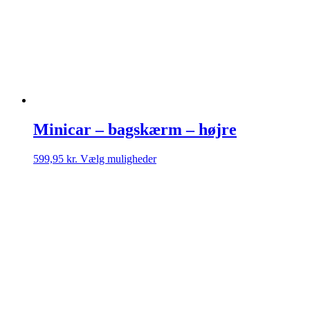
varesiden
Minicar – bagskærm – højre
Dette
599,95
kr.
Vælg muligheder
vare
har
flere
varianter.
Mulighederne
kan
vælges
på
varesiden