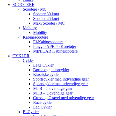
SCOOTERE
Scootere / MC
Scooter 30 km/t
Scooter 45 km/t
Maxi Scooter / MC
Mobility
Mobility
Kabinescootere
El-Kabinescootere
Piaggio APE 50 Køretøjer
MINICAR Kabinescootere
CYKLER
Cykler
Lege Cykler
Børne og juniorcykler
Klassiske cykler
Sportscykler med indvendige gear
Sportscykler med udvendige gear
MTB – indvendige gear
MTB – Udvendige gear
Cross og Gravel med udvendige gear
Racercykler
Lad Cykler
El-Cykler