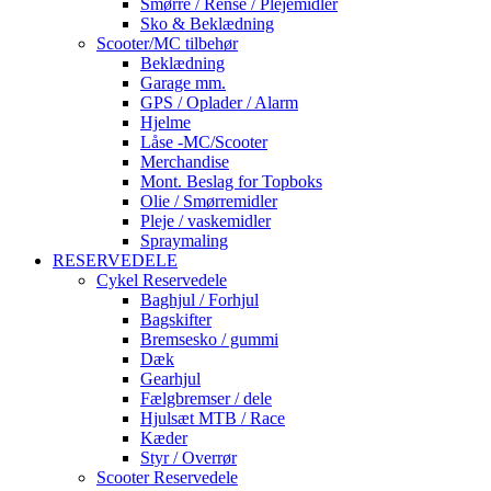
Smørre / Rense / Plejemidler
Sko & Beklædning
Scooter/MC tilbehør
Beklædning
Garage mm.
GPS / Oplader / Alarm
Hjelme
Låse -MC/Scooter
Merchandise
Mont. Beslag for Topboks
Olie / Smørremidler
Pleje / vaskemidler
Spraymaling
RESERVEDELE
Cykel Reservedele
Baghjul / Forhjul
Bagskifter
Bremsesko / gummi
Dæk
Gearhjul
Fælgbremser / dele
Hjulsæt MTB / Race
Kæder
Styr / Overrør
Scooter Reservedele