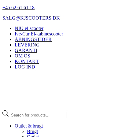
+45 62 61 61 18
SALG@KJSCOOTERS.DK
NIU el-scooter
Ive-Car El-kabinescooter
ÅBNINGSTIDER
LEVERING
GARANTI
OM OS
KONTAKT
LOG IND
Products
search
Outlet & brugt
Brugt
Outlet