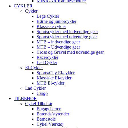
MINICAR Kabinescootere
CYKLER
Cykler
Lege Cykler
Børne og juniorcykler
Klassiske cykler
Sportscykler med indvendige gear
Sportscykler med udvendige gear
MTB – indvendige gear
MTB – Udvendige gear
Cross og Gravel med udvendige gear
Racercykler
Lad Cykler
El-Cykler
Sports/City El-cykler
Klassiske El-cykler
MTB El-cykler
Lad Cykler
Cargo
TILBEHØR
Cykel Tilbehør
Bagagebærer
Barends/styrender
Barnestole
Cykel Værktøj