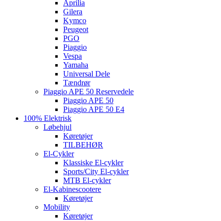
Aprilia
Gilera
Kymco
Peugeot
PGO
Piaggio
Vespa
Yamaha
Universal Dele
Tændrør
Piaggio APE 50 Reservedele
Piaggio APE 50
Piaggio APE 50 E4
100% Elektrisk
Løbehjul
Køretøjer
TILBEHØR
El-Cykler
Klassiske El-cykler
Sports/City El-cykler
MTB El-cykler
El-Kabinescootere
Køretøjer
Mobility
Køretøjer