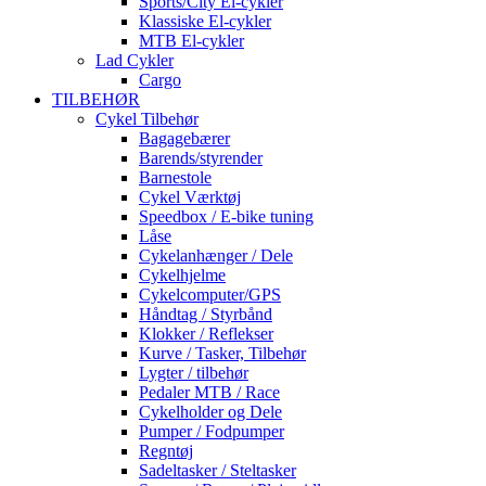
Sports/City El-cykler
Klassiske El-cykler
MTB El-cykler
Lad Cykler
Cargo
TILBEHØR
Cykel Tilbehør
Bagagebærer
Barends/styrender
Barnestole
Cykel Værktøj
Speedbox / E-bike tuning
Låse
Cykelanhænger / Dele
Cykelhjelme
Cykelcomputer/GPS
Håndtag / Styrbånd
Klokker / Reflekser
Kurve / Tasker, Tilbehør
Lygter / tilbehør
Pedaler MTB / Race
Cykelholder og Dele
Pumper / Fodpumper
Regntøj
Sadeltasker / Steltasker