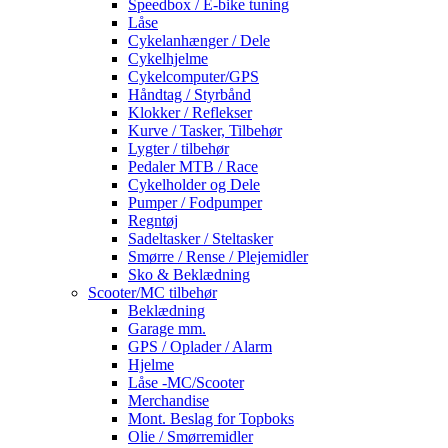
Speedbox / E-bike tuning
Låse
Cykelanhænger / Dele
Cykelhjelme
Cykelcomputer/GPS
Håndtag / Styrbånd
Klokker / Reflekser
Kurve / Tasker, Tilbehør
Lygter / tilbehør
Pedaler MTB / Race
Cykelholder og Dele
Pumper / Fodpumper
Regntøj
Sadeltasker / Steltasker
Smørre / Rense / Plejemidler
Sko & Beklædning
Scooter/MC tilbehør
Beklædning
Garage mm.
GPS / Oplader / Alarm
Hjelme
Låse -MC/Scooter
Merchandise
Mont. Beslag for Topboks
Olie / Smørremidler