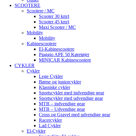
SCOOTERE
Scootere / MC
Scooter 30 km/t
Scooter 45 km/t
Maxi Scooter / MC
Mobility
Mobility
Kabinescootere
El-Kabinescootere
Piaggio APE 50 Køretøjer
MINICAR Kabinescootere
CYKLER
Cykler
Lege Cykler
Børne og juniorcykler
Klassiske cykler
Sportscykler med indvendige gear
Sportscykler med udvendige gear
MTB – indvendige gear
MTB – Udvendige gear
Cross og Gravel med udvendige gear
Racercykler
Lad Cykler
El-Cykler