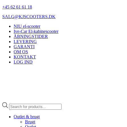
+45 62 61 61 18
SALG@KJSCOOTERS.DK
NIU el-scooter
Ive-Car El-kabinescooter
ÅBNINGSTIDER
LEVERING
GARANTI
OM OS
KONTAKT
LOG IND
Products
search
Outlet & brugt
Brugt
Outlet