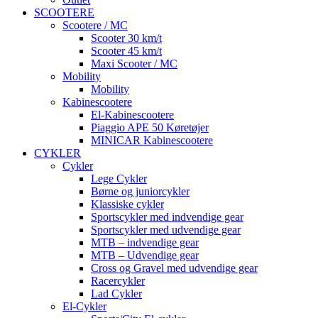
SCOOTERE
Scootere / MC
Scooter 30 km/t
Scooter 45 km/t
Maxi Scooter / MC
Mobility
Mobility
Kabinescootere
El-Kabinescootere
Piaggio APE 50 Køretøjer
MINICAR Kabinescootere
CYKLER
Cykler
Lege Cykler
Børne og juniorcykler
Klassiske cykler
Sportscykler med indvendige gear
Sportscykler med udvendige gear
MTB – indvendige gear
MTB – Udvendige gear
Cross og Gravel med udvendige gear
Racercykler
Lad Cykler
El-Cykler