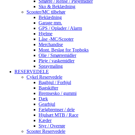
Smørre / Rense / Plejemidler
Sko & Beklædning
Scooter/MC tilbehør
Beklædning
Garage mm.
GPS / Oplader / Alarm
Hjelme
Låse -MC/Scooter
Merchandise
Mont. Beslag for Topboks
Olie / Smørremidler
Pleje / vaskemidler
Spraymaling
RESERVEDELE
Cykel Reservedele
Baghjul / Forhjul
Bagskifter
Bremsesko / gummi
Dæk
Gearhjul
Fælgbremser / dele
Hjulsæt MTB / Race
Kæder
Styr / Overrør
Scooter Reservedele