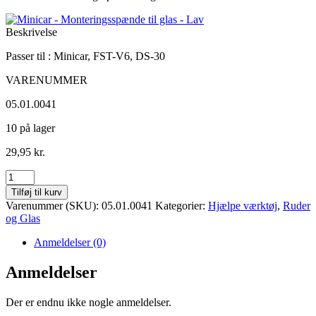
Beskrivelse
Passer til : Minicar, FST-V6, DS-30
VARENUMMER
05.01.0041
10 på lager
29,95
kr.
Minicar
-
Tilføj til kurv
Monteringsspænde
Varenummer (SKU):
05.01.0041
Kategorier:
Hjælpe værktøj
,
Ruder
til
og Glas
glas
-
Anmeldelser (0)
Lav
antal
Anmeldelser
Der er endnu ikke nogle anmeldelser.