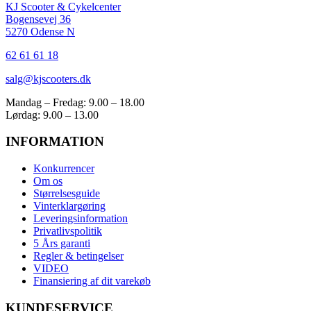
KJ Scooter & Cykelcenter
Bogensevej 36
5270 Odense N
62 61 61 18
salg@kjscooters.dk
Mandag – Fredag: 9.00 – 18.00
Lørdag: 9.00 – 13.00
INFORMATION
Konkurrencer
Om os
Størrelsesguide
Vinterklargøring
Leveringsinformation
Privatlivspolitik
5 Års garanti
Regler & betingelser
VIDEO
Finansiering af dit varekøb
KUNDESERVICE