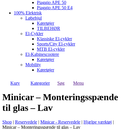
Piaggio APE 50
Piaggio APE 50 E4
100% Elektrisk
Løbehjul
Køretøjer
TILBEHØR
El-Cykler
Klassiske El-cykler
Sports/City El-cykler
MTB El-cykler
El-Kabinescootere
Køretøjer
Mobility
Køretøjer
Kurv
Kategorier
Søg
Menu
Minicar – Monteringsspænde
til glas – Lav
Shop
|
Reservedele
|
Minicar - Reservedele
|
Hjælpe værktøj
|
Minicar – Monteringsspænde til glas – Lav