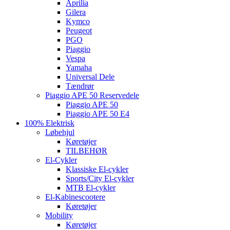
Aprilia
Gilera
Kymco
Peugeot
PGO
Piaggio
Vespa
Yamaha
Universal Dele
Tændrør
Piaggio APE 50 Reservedele
Piaggio APE 50
Piaggio APE 50 E4
100% Elektrisk
Løbehjul
Køretøjer
TILBEHØR
El-Cykler
Klassiske El-cykler
Sports/City El-cykler
MTB El-cykler
El-Kabinescootere
Køretøjer
Mobility
Køretøjer