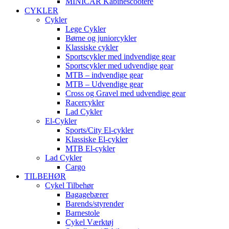
MINICAR Kabinescootere
CYKLER
Cykler
Lege Cykler
Børne og juniorcykler
Klassiske cykler
Sportscykler med indvendige gear
Sportscykler med udvendige gear
MTB – indvendige gear
MTB – Udvendige gear
Cross og Gravel med udvendige gear
Racercykler
Lad Cykler
El-Cykler
Sports/City El-cykler
Klassiske El-cykler
MTB El-cykler
Lad Cykler
Cargo
TILBEHØR
Cykel Tilbehør
Bagagebærer
Barends/styrender
Barnestole
Cykel Værktøj