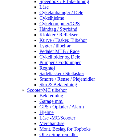
Speedbox / E-bike tuning
Låse
Cykelanhænger / Dele
Cykelhjelme
Cykelcomputer/GPS
Håndtag / Styrbånd
Klokker / Reflekser
Kurve / Tasker, Tilbehør
Lygter / tilbehør
Pedaler MTB / Race
Cykelholder og Dele
Pumper / Fodpumper
Regntøj
Sadeltasker / Steltasker
Smørre / Rense / Plejemidler
Sko & Beklædning
Scooter/MC tilbehør
Beklædning
Garage mm.
GPS / Oplader / Alarm
Hjelme
Låse -MC/Scooter
Merchandise
Mont. Beslag for Topboks
Olie / Smørremidler