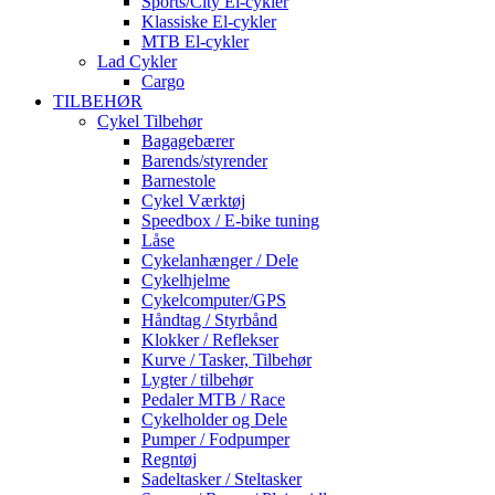
Sports/City El-cykler
Klassiske El-cykler
MTB El-cykler
Lad Cykler
Cargo
TILBEHØR
Cykel Tilbehør
Bagagebærer
Barends/styrender
Barnestole
Cykel Værktøj
Speedbox / E-bike tuning
Låse
Cykelanhænger / Dele
Cykelhjelme
Cykelcomputer/GPS
Håndtag / Styrbånd
Klokker / Reflekser
Kurve / Tasker, Tilbehør
Lygter / tilbehør
Pedaler MTB / Race
Cykelholder og Dele
Pumper / Fodpumper
Regntøj
Sadeltasker / Steltasker