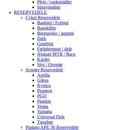
Pleje / vaskemidler
Spraymaling
RESERVEDELE
Cykel Reservedele
Baghjul / Forhjul
Bagskifter
Bremsesko / gummi
Dæk
Gearhjul
Fælgbremser / dele
Hjulsæt MTB / Race
Kæder
Styr / Overrør
Scooter Reservedele
Aprilia
Gilera
Kymco
Peugeot
PGO
Piaggio
Vespa
Yamaha
Universal Dele
Tændrør
Piaggio APE 50 Reservedele