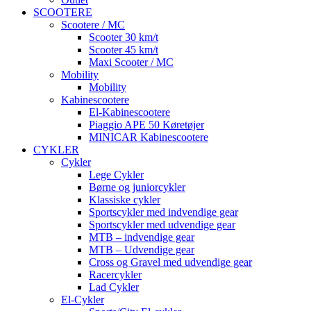
SCOOTERE
Scootere / MC
Scooter 30 km/t
Scooter 45 km/t
Maxi Scooter / MC
Mobility
Mobility
Kabinescootere
El-Kabinescootere
Piaggio APE 50 Køretøjer
MINICAR Kabinescootere
CYKLER
Cykler
Lege Cykler
Børne og juniorcykler
Klassiske cykler
Sportscykler med indvendige gear
Sportscykler med udvendige gear
MTB – indvendige gear
MTB – Udvendige gear
Cross og Gravel med udvendige gear
Racercykler
Lad Cykler
El-Cykler