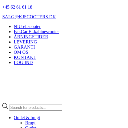
+45 62 61 61 18
SALG@KJSCOOTERS.DK
NIU el-scooter
Ive-Car El-kabinescooter
ÅBNINGSTIDER
LEVERING
GARANTI
OM OS
KONTAKT
LOG IND
Products
search
Outlet & brugt
Brugt
Outlet