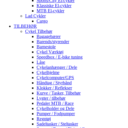
Sports/City El-cykler
Klassiske El-cykler
MTB El-cykler
Lad Cykler
Cargo
TILBEHØR
Cykel Tilbehør
Bagagebærer
Barends/styrender
Barnestole
Cykel Værktøj
Speedbox / E-bike tuning
Låse
Cykelanhænger / Dele
Cykelhjelme
Cykelcomputer/GPS
Håndtag / Styrbånd
Klokker / Reflekser
Kurve / Tasker, Tilbehør
Lygter / tilbehør
Pedaler MTB / Race
Cykelholder og Dele
Pumper / Fodpumper
Regntøj
Sadeltasker / Steltasker