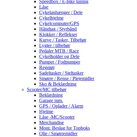
Speedbox / E-bike tuning
Låse
Cykelanhænger / Dele
Cykelhjelme
Cykelcomputer/GPS
Håndtag / Styrbånd
Klokker / Reflekser
Kurve / Tasker, Tilbehør
Lygter / tilbehør
Pedaler MTB / Race
Cykelholder og Dele
Pumper / Fodpumper
Regntøj
Sadeltasker / Steltasker
Smørre / Rense / Plejemidler
Sko & Beklædning
Scooter/MC tilbehør
Beklædning
Garage mm.
GPS / Oplader / Alarm
Hjelme
Låse -MC/Scooter
Merchandise
Mont. Beslag for Topboks
Olie / Smørremidler