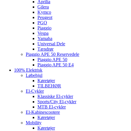
Aprilia
Gilera
Kymco
Peugeot
PGO
Piaggio
Vespa
Yamaha
Universal Dele
Tændrør
Piaggio APE 50 Reservedele
Piaggio APE 50
Piaggio APE 50 E4
100% Elektrisk
Løbehjul
Køretøjer
TILBEHØR
El-Cykler
Klassiske El-cykler
Sports/City El-cykler
MTB El-cykler
El-Kabinescootere
Køretøjer
Mobility
Køretøjer