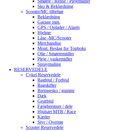
Smørre / Rense / Plejemidler
Sko & Beklædning
Scooter/MC tilbehør
Beklædning
Garage mm.
GPS / Oplader / Alarm
Hjelme
Låse -MC/Scooter
Merchandise
Mont. Beslag for Topboks
Olie / Smørremidler
Pleje / vaskemidler
Spraymaling
RESERVEDELE
Cykel Reservedele
Baghjul / Forhjul
Bagskifter
Bremsesko / gummi
Dæk
Gearhjul
Fælgbremser / dele
Hjulsæt MTB / Race
Kæder
Styr / Overrør
Scooter Reservedele