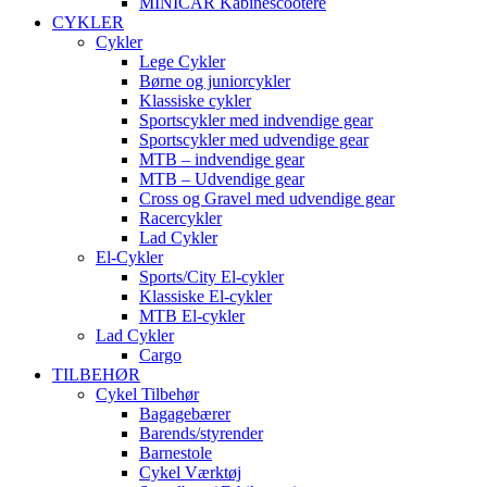
MINICAR Kabinescootere
CYKLER
Cykler
Lege Cykler
Børne og juniorcykler
Klassiske cykler
Sportscykler med indvendige gear
Sportscykler med udvendige gear
MTB – indvendige gear
MTB – Udvendige gear
Cross og Gravel med udvendige gear
Racercykler
Lad Cykler
El-Cykler
Sports/City El-cykler
Klassiske El-cykler
MTB El-cykler
Lad Cykler
Cargo
TILBEHØR
Cykel Tilbehør
Bagagebærer
Barends/styrender
Barnestole
Cykel Værktøj