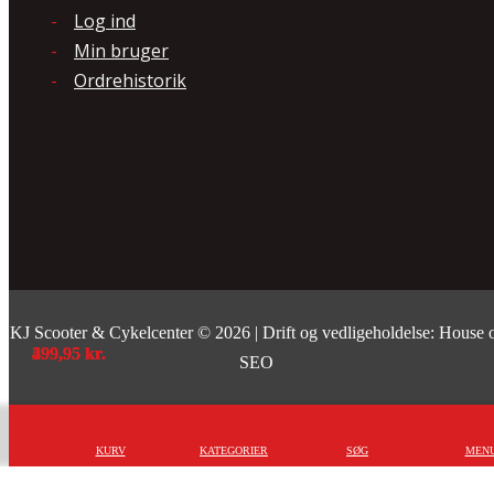
Log ind
Min bruger
Ordrehistorik
KJ Scooter & Cykelcenter © 2026 | Drift og vedligeholdelse: House 
299,95
499,95
499,95
599,95
kr.
kr.
kr.
kr.
SEO
KURV
KATEGORIER
SØG
MEN