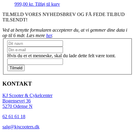
999,00
kr.
Tilføj til kurv
TILMELD VORES NYHEDSBREV OG FÅ FEDE TILBUD
TILSENDT!
Ved at benytte formularen accepterer du, at vi gemmer dine data i
op til 6 mdr. Læs mere
her
.
Nyhedsbrev
Hvis du er et menneske, skal du lade dette felt være tomt.
Tilmeld
KONTAKT
KJ Scooter & Cykelcenter
Bogensevej 36
5270 Odense N
62 61 61 18
salg@kjscooters.dk