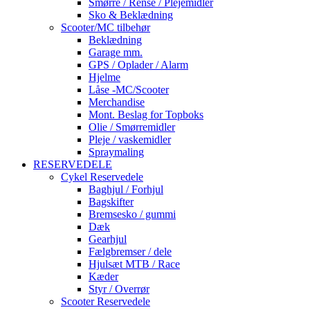
Smørre / Rense / Plejemidler
Sko & Beklædning
Scooter/MC tilbehør
Beklædning
Garage mm.
GPS / Oplader / Alarm
Hjelme
Låse -MC/Scooter
Merchandise
Mont. Beslag for Topboks
Olie / Smørremidler
Pleje / vaskemidler
Spraymaling
RESERVEDELE
Cykel Reservedele
Baghjul / Forhjul
Bagskifter
Bremsesko / gummi
Dæk
Gearhjul
Fælgbremser / dele
Hjulsæt MTB / Race
Kæder
Styr / Overrør
Scooter Reservedele