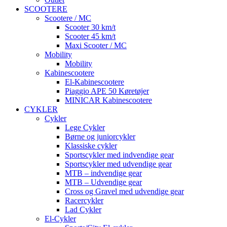
SCOOTERE
Scootere / MC
Scooter 30 km/t
Scooter 45 km/t
Maxi Scooter / MC
Mobility
Mobility
Kabinescootere
El-Kabinescootere
Piaggio APE 50 Køretøjer
MINICAR Kabinescootere
CYKLER
Cykler
Lege Cykler
Børne og juniorcykler
Klassiske cykler
Sportscykler med indvendige gear
Sportscykler med udvendige gear
MTB – indvendige gear
MTB – Udvendige gear
Cross og Gravel med udvendige gear
Racercykler
Lad Cykler
El-Cykler