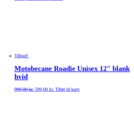
Tilbud!
Motobecane Roadie Unisex 12″ blank
hvid
Den
Den
999,00
kr.
599,00
kr.
Tilføj til kurv
oprindelige
aktuelle
pris
pris
var:
er:
999,00 kr..
599,00 kr..