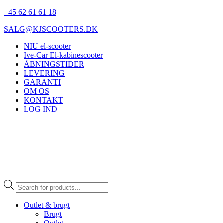
+45 62 61 61 18
SALG@KJSCOOTERS.DK
NIU el-scooter
Ive-Car El-kabinescooter
ÅBNINGSTIDER
LEVERING
GARANTI
OM OS
KONTAKT
LOG IND
Products
search
Outlet & brugt
Brugt
Outlet