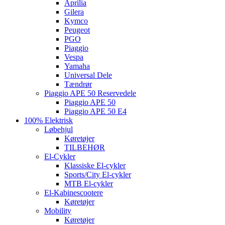
Aprilia
Gilera
Kymco
Peugeot
PGO
Piaggio
Vespa
Yamaha
Universal Dele
Tændrør
Piaggio APE 50 Reservedele
Piaggio APE 50
Piaggio APE 50 E4
100% Elektrisk
Løbehjul
Køretøjer
TILBEHØR
El-Cykler
Klassiske El-cykler
Sports/City El-cykler
MTB El-cykler
El-Kabinescootere
Køretøjer
Mobility
Køretøjer