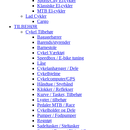
Sports/City El-cykler
Klassiske El-cykler
MTB El-cykler
Lad Cykler
Cargo
TILBEHØR
Cykel Tilbehør
Bagagebærer
Barends/styrender
Barnestole
Cykel Værktøj
Speedbox / E-bike tuning
Låse
Cykelanhænger / Dele
Cykelhjelme
Cykelcomputer/GPS
Håndtag / Styrbånd
Klokker / Reflekser
Kurve / Tasker, Tilbehør
Lygter / tilbehør
Pedaler MTB / Race
Cykelholder og Dele
Pumper / Fodpumper
Regntøj
Sadeltasker / Steltasker