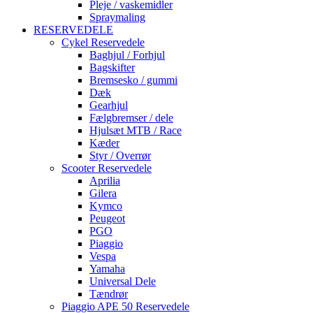
Pleje / vaskemidler
Spraymaling
RESERVEDELE
Cykel Reservedele
Baghjul / Forhjul
Bagskifter
Bremsesko / gummi
Dæk
Gearhjul
Fælgbremser / dele
Hjulsæt MTB / Race
Kæder
Styr / Overrør
Scooter Reservedele
Aprilia
Gilera
Kymco
Peugeot
PGO
Piaggio
Vespa
Yamaha
Universal Dele
Tændrør
Piaggio APE 50 Reservedele