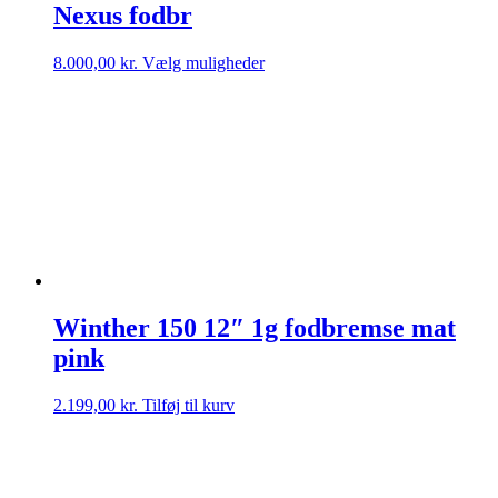
Nexus fodbr
Dette
8.000,00
kr.
Vælg muligheder
vare
har
flere
varianter.
Mulighederne
kan
vælges
på
varesiden
Winther 150 12″ 1g fodbremse mat
pink
2.199,00
kr.
Tilføj til kurv