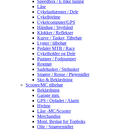
Speedbox / E-bike tuning
Låse
Cykelanhænger / Dele
Cykelhjelme
Cykelcomputer/GPS
Håndtag / Styrbånd
Klokker / Reflekser
Kurve / Tasker, Tilbehør
Lygter / tilbehør
Pedaler MTB / Race
Cykelholder og Dele
Pumper / Fodpumper
Regntøj
Sadeltasker / Steltasker
Smørre / Rense / Plejemidler
Sko & Beklædning
Scooter/MC tilbehør
Beklædning
Garage mm.
GPS / Oplader / Alarm
Hjelme
Låse -MC/Scooter
Merchandise
Mont. Beslag for Topboks
Olie / Smørremidler