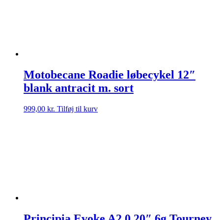
Motobecane Roadie løbecykel 12″
blank antracit m. sort
999,00
kr.
Tilføj til kurv
Principia Evoke A2.0 20″ 6g Tourney