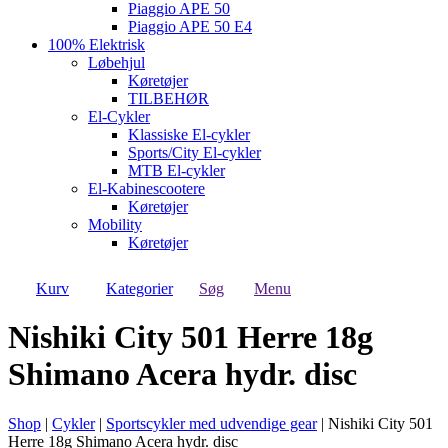
Piaggio APE 50
Piaggio APE 50 E4
100% Elektrisk
Løbehjul
Køretøjer
TILBEHØR
El-Cykler
Klassiske El-cykler
Sports/City El-cykler
MTB El-cykler
El-Kabinescootere
Køretøjer
Mobility
Køretøjer
Kurv
Kategorier
Søg
Menu
Nishiki City 501 Herre 18g
Shimano Acera hydr. disc
Shop
|
Cykler
|
Sportscykler med udvendige gear
|
Nishiki City 501
Herre 18g Shimano Acera hydr. disc