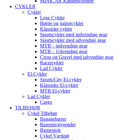
MINICAR Kabinescootere
CYKLER
Cykler
Lege Cykler
Børne og juniorcykler
Klassiske cykler
Sportscykler med indvendige gear
Sportscykler med udvendige gear
MTB – indvendige gear
MTB – Udvendige gear
Cross og Gravel med udvendige gear
Racercykler
Lad Cykler
El-Cykler
Sports/City El-cykler
Klassiske El-cykler
MTB El-cykler
Lad Cykler
Cargo
TILBEHØR
Cykel Tilbehør
Bagagebærer
Barends/styrender
Barnestole
Cykel Værktøj