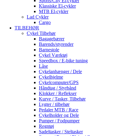
Sports/City El-cykler
Klassiske El-cykler
MTB El-cykler
Lad Cykler
Cargo
TILBEHØR
Cykel Tilbehør
Bagagebærer
Barends/styrender
Barnestole
Cykel Værktøj
Speedbox / E-bike tuning
Låse
Cykelanhænger / Dele
Cykelhjelme
Cykelcomputer/GPS
Håndtag / Styrbånd
Klokker / Reflekser
Kurve / Tasker, Tilbehør
Lygter / tilbehør
Pedaler MTB / Race
Cykelholder og Dele
Pumper / Fodpumper
Regntøj
Sadeltasker / Steltasker