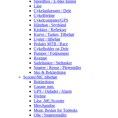
Speedbox / E-bike tuning
Låse
Cykelanhænger / Dele
Cykelhjelme
Cykelcomputer/GPS
Håndtag / Styrbånd
Klokker / Reflekser
Kurve / Tasker, Tilbehør
Lygter / tilbehør
Pedaler MTB / Race
Cykelholder og Dele
Pumper / Fodpumper
Regntøj
Sadeltasker / Steltasker
Smørre / Rense / Plejemidler
Sko & Beklædning
Scooter/MC tilbehør
Beklædning
Garage mm.
GPS / Oplader / Alarm
Hjelme
Låse -MC/Scooter
Merchandise
Mont. Beslag for Topboks
Olie / Smørremidler