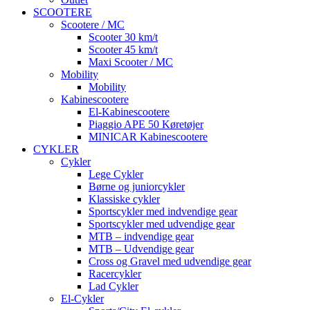
SCOOTERE
Scootere / MC
Scooter 30 km/t
Scooter 45 km/t
Maxi Scooter / MC
Mobility
Mobility
Kabinescootere
El-Kabinescootere
Piaggio APE 50 Køretøjer
MINICAR Kabinescootere
CYKLER
Cykler
Lege Cykler
Børne og juniorcykler
Klassiske cykler
Sportscykler med indvendige gear
Sportscykler med udvendige gear
MTB – indvendige gear
MTB – Udvendige gear
Cross og Gravel med udvendige gear
Racercykler
Lad Cykler
El-Cykler